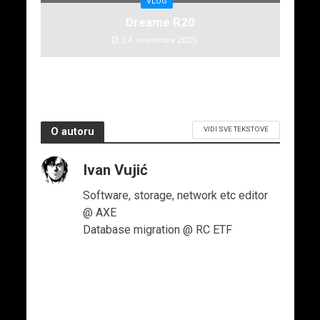
VLOG
Dreame R20
24. novembra 2025.
VIDI SVE TEKSTOVE
O autoru
Ivan Vujić
Software, storage, network etc editor
@ AXE
Database migration @ RC ETF