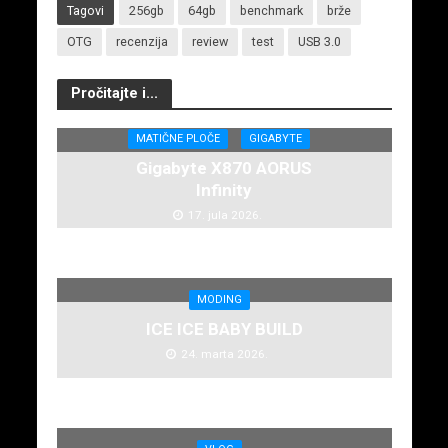
Tagovi
256gb
64gb
benchmark
brže
OTG
recenzija
review
test
USB 3.0
Pročitajte i...
MATIČNE PLOČE
GIGABYTE
Gigabyte X870 AORUS
Infinity
17. jula 2026.
MODING
ICE ICE BABY BUILD
24. marta 2026.