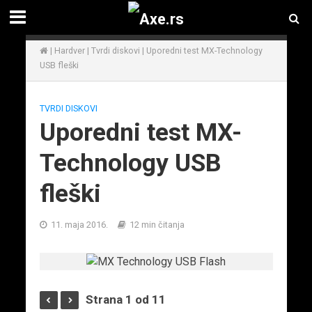
|
Hardver
|
Tvrdi diskovi
|
Uporedni test MX-Technology
USB fleški
TVRDI DISKOVI
Uporedni test MX-
Technology USB
fleški
11. maja 2016.
12 min čitanja
Strana 1 od 11