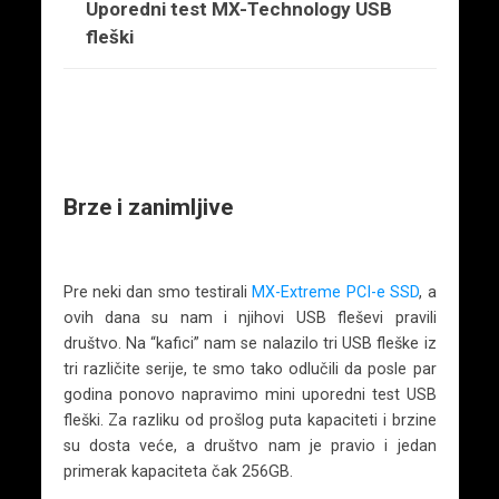
Uporedni test MX-Technology USB
fleški
Brze i zanimljive
Pre neki dan smo testirali
MX-Extreme PCI-e SSD
, a
ovih dana su nam i njihovi USB fleševi pravili
društvo. Na “kafici” nam se nalazilo tri USB fleške iz
tri različite serije, te smo tako odlučili da posle par
godina ponovo napravimo mini uporedni test USB
fleški. Za razliku od prošlog puta kapaciteti i brzine
su dosta veće, a društvo nam je pravio i jedan
primerak kapaciteta čak 256GB.