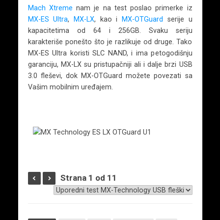
Mach Xtreme
nam je na test poslao primerke iz
MX-ES Ultra
,
MX-LX
, kao i
MX-OTGuard
serije u
kapacitetima od 64 i 256GB. Svaku seriju
karakteriše ponešto što je razlikuje od druge. Tako
MX-ES Ultra koristi SLC NAND, i ima petogodišnju
garanciju, MX-LX su pristupačniji ali i dalje brzi USB
3.0 fleševi, dok MX-OTGuard možete povezati sa
Vašim mobilnim uređajem.
Strana 1 od 11