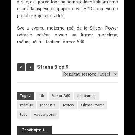
struje, ali i pored toga sa samo jednim kablom smo
uspeli da uspešno napajamo ovaj HDD i prenesemo
podatke koje smo želeli.
Sve u svemu možemo reći da je Silicon Power
odradio odličan posao sa Armor modelima,
računajući tu i testirani Armor A80.
Strana 8 od 9
Tagovi
1tb
Armor A80
benchmark
izdržljiv
recenzija
review
Silicon Power
test
vodootporan
Pročitajte i...