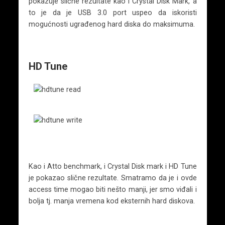
pokazuje slične rezultate kao i Crystal Disk Mark, a
to je da je USB 3.0 port uspeo da iskoristi
mogućnosti ugrađenog hard diska do maksimuma.
HD Tune
Kao i Atto benchmark, i Crystal Disk mark i HD Tune
je pokazao slične rezultate. Smatramo da je i ovde
access time mogao biti nešto manji, jer smo viđali i
bolja tj. manja vremena kod eksternih hard diskova.