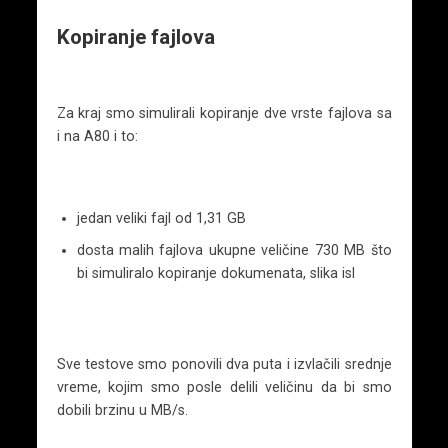
Kopiranje fajlova
Za kraj smo simulirali kopiranje dve vrste fajlova sa
i na A80 i to:
jedan veliki fajl od 1,31 GB
dosta malih fajlova ukupne veličine 730 MB što
bi simuliralo kopiranje dokumenata, slika isl
Sve testove smo ponovili dva puta i izvlačili srednje
vreme, kojim smo posle delili veličinu da bi smo
dobili brzinu u MB/s.