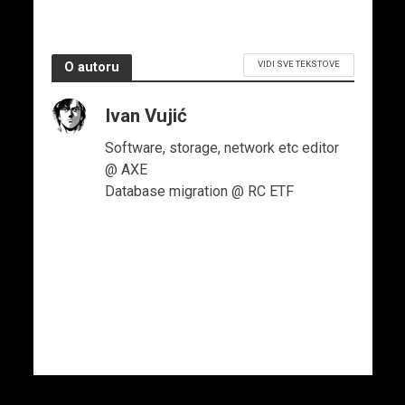
VIDI SVE TEKSTOVE
O autoru
Ivan Vujić
Software, storage, network etc editor
@ AXE
Database migration @ RC ETF