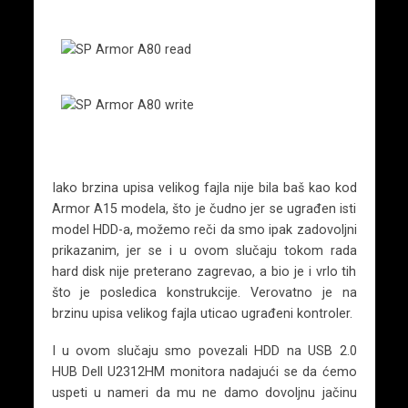
Iako brzina upisa velikog fajla nije bila baš kao kod
Armor A15 modela, što je čudno jer se ugrađen isti
model HDD-a, možemo reči da smo ipak zadovoljni
prikazanim, jer se i u ovom slučaju tokom rada
hard disk nije preterano zagrevao, a bio je i vrlo tih
što je posledica konstrukcije. Verovatno je na
brzinu upisa velikog fajla uticao ugrađeni kontroler.
I u ovom slučaju smo povezali HDD na USB 2.0
HUB Dell U2312HM monitora nadajući se da ćemo
uspeti u nameri da mu ne damo dovoljnu jačinu