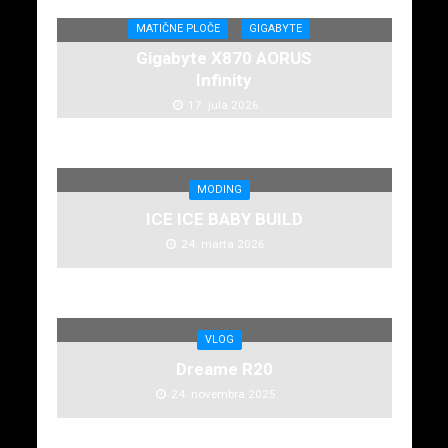
MATIČNE PLOČE
GIGABYTE
Gigabyte X870 AORUS
Infinity
17. jula 2026.
MODING
ICE ICE BABY BUILD
24. marta 2026.
VLOG
Dreame R20
24. novembra 2025.