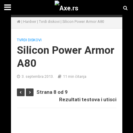
|
Hardver
|
Tvrdi diskovi
|
Silicon Power Armor A80
TVRDI DISKOVI
Silicon Power Armor
A80
3. septembra 2013.
11 min čitanja
Strana 8 od 9
Rezultati testova i utisci