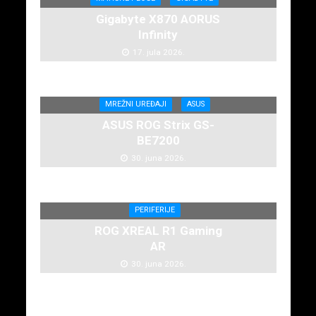
Gigabyte X870 AORUS
Infinity
17. jula 2026.
MREŽNI UREĐAJI
ASUS
ASUS ROG Strix GS-
BE7200
30. juna 2026.
PERIFERIJE
ROG XREAL R1 Gaming
AR
30. juna 2026.