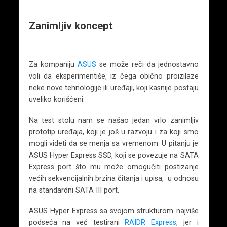
Zanimljiv koncept
Za kompaniju
ASUS
se može reči da jednostavno
voli da eksperimentiše, iz čega obično proizilaze
neke nove tehnologije ili uređaji, koji kasnije postaju
uveliko korišćeni.
Na test stolu nam se našao jedan vrlo zanimljiv
prototip uređaja, koji je još u razvoju i za koji smo
mogli videti da se menja sa vremenom. U pitanju je
ASUS Hyper Express SSD, koji se povezuje na SATA
Express port što mu može omogučiti postizanje
većih sekvencijalnih brzina čitanja i upisa, u odnosu
na standardni SATA III port.
ASUS Hyper Express sa svojom strukturom najviše
podseća na već testirani
RAIDR Express
, jer i