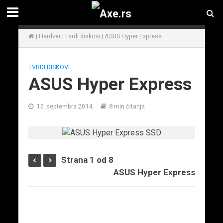
|
Hardver
|
Tvrdi diskovi
|
ASUS Hyper Express
TVRDI DISKOVI
ASUS Hyper Express
15. septembra 2014.
8 min čitanja
Strana 1 od 8
ASUS Hyper Express