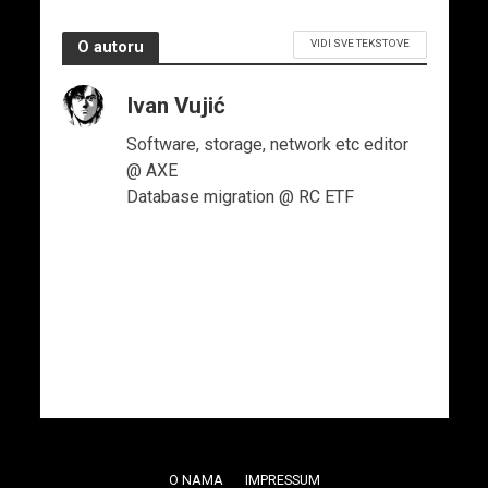
VIDI SVE TEKSTOVE
O autoru
Ivan Vujić
Software, storage, network etc editor
@ AXE
Database migration @ RC ETF
O NAMA
IMPRESSUM