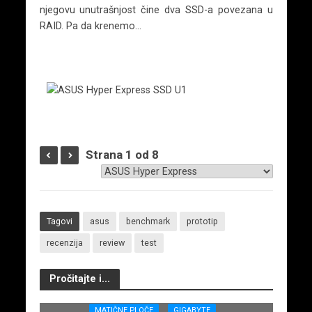
njegovu unutrašnjost čine dva SSD-a povezana u
RAID. Pa da krenemo…
Strana 1 od 8
Tagovi
asus
benchmark
prototip
recenzija
review
test
Pročitajte i...
MATIČNE PLOČE
GIGABYTE