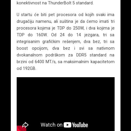
konektivnost na ThunderBolt 5 standard.
U startu će biti pet procesora od kojih svaki ima
drugačiju namenu, ali suština je da ćemo imati tri
procesora kojima je TDP do 250W, i dva kojima je
TDP do 160W. Od 24 do 14 jezgara, tri sa
integrisanim grafičkim rešenjem, dva bez, tri sa
boost opcijom, dva bez i svi sa nativnom
dvokanalnom podrškom za DDR5 standard na
brzini od 6400 MT/s, sa maksimalnim kapacitetom
od 192GB.