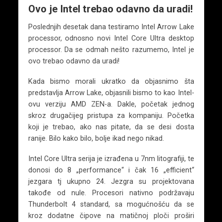
Ovo je Intel trebao odavno da uradi!
Poslednjih desetak dana testiramo Intel Arrow Lake
processor, odnosno novi Intel Core Ultra desktop
processor. Da se odmah nešto razumemo, Intel je
ovo trebao odavno da uradi!
Kada bismo morali ukratko da objasnimo šta
predstavlja Arrow Lake, objasnili bismo to kao Intel-
ovu verziju AMD ZEN-a. Dakle, početak jednog
skroz drugačijeg pristupa za kompaniju. Početka
koji je trebao, ako nas pitate, da se desi dosta
ranije. Bilo kako bilo, bolje ikad nego nikad.
Intel Core Ultra serija je izrađena u 7nm litografiji, te
donosi do 8 „performance“ i čak 16 „efficient“
jezgara tj ukupno 24. Jezgra su projektovana
takođe od nule. Procesori nativno podržavaju
Thunderbolt 4 standard, sa mogućnošću da se
kroz dodatne čipove na matičnoj ploči proširi