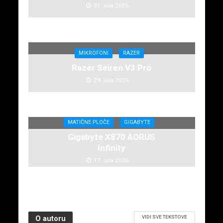
31. jula 2026.
MIKROFONI
RAZER
Razer Seiren V3 Pro
29. jula 2026.
MATIČNE PLOČE
GIGABYTE
Gigabyte X870 AORUS
Infinity
17. jula 2026.
VIDI SVE TEKSTOVE
O autoru