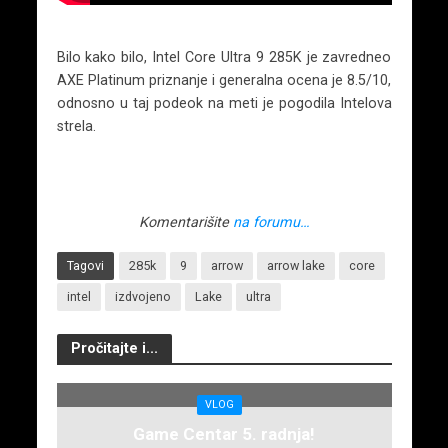
Bilo kako bilo, Intel Core Ultra 9 285K je zavredneo
AXE Platinum priznanje i generalna ocena je 8.5/10,
odnosno u taj podeok na meti je pogodila Intelova
strela.
Komentarišite
na forumu…
Tagovi
285k
9
arrow
arrow lake
core
intel
izdvojeno
Lake
ultra
Pročitajte i...
VLOG
Game Centar 5. radnja!