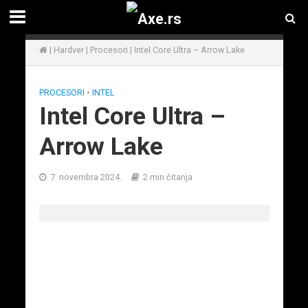
|
Hardver
|
Procesori
|
Intel Core Ultra – Arrow Lake
PROCESORI
•
INTEL
Intel Core Ultra –
Arrow Lake
7. novembra 2024.
2 min čitanja