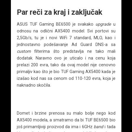
Par reči za kraj i zaključak
ASUS TUF Gaming BE6500 je svakako
upgrade
u
odnosu na odlični AX5400 model. Svi portovi su
2,5Gb/s, tu je i novi WiFi 7 standard, MLO, kao i
jednostavno podešavanje Ad Guard DNS-a sa
custom
filterima što predstavlja ne tako mali
dodatak. Naravno ovo je uticalo i na cenu koja
prelazi 200 evra, tako da ovaj model nije cenovno
primaljiv kao što je bio TUF Gaming AX5400 kada je
izašao kod nas sa cenom od 110-120 evra, koja je
naknadno skočila.
Domet i brzine prenosa su malo bolje nego kod
AX5400 modela, a smatramo da bi TUF BE6500 bio
još primamljiviji proizvod da ima i 6GHz
band
i tada