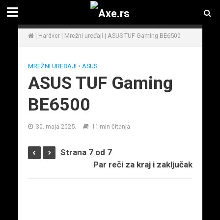
|
Hardver
|
Mrežni uređaji
|
ASUS TUF Gaming BE6500
MREŽNI UREĐAJI
•
ASUS
ASUS TUF Gaming
BE6500
30. maja 2025.
11 min čitanja
Strana 7 od 7
Par reči za kraj i zaključak