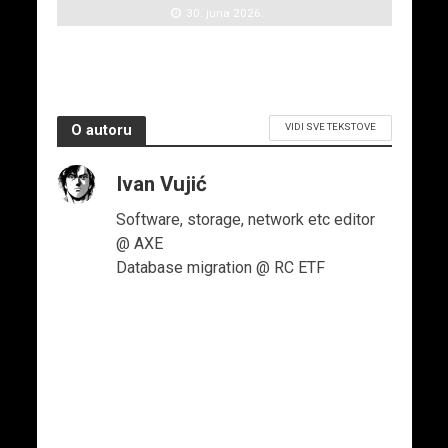
30. juna 2026.
VIDI SVE TEKSTOVE
O autoru
Ivan Vujić
Software, storage, network etc editor
@ AXE
Database migration @ RC ETF