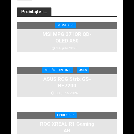
Pročitajte i...
MONITORI
MSI MPG 271QR QD-
OLED X50
14. jula 2026.
MREŽNI UREĐAJI
ASUS
ASUS ROG Strix GS-
BE7200
30. juna 2026.
PERIFERIJE
ROG XREAL R1 Gaming
AR