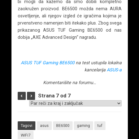
bi mogli da kažemo da smo dobili kompletno
zaokružen proizvod. BE6500 možda nema AURA
osvetljenje, ali njegov izgled će igračima kojima je
prvenstveno namenjen biti itekako plus. Zbog svega
prikazanog ASUS TUF Gaming BE6500 od nas
dobija „AXE Advanced Design“ nagradu.
ASUS TUF Gaming BE6500
na test ustupila lokalna
kancelarija
ASUS-a
Komentarišite na forumu…
Strana 7 od 7
Tagovi
asus
BE6500
gaming
tuf
WiFi7