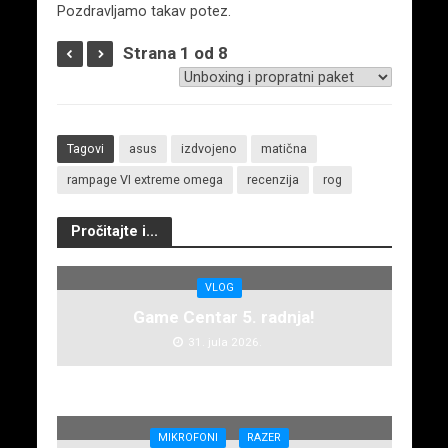
Pozdravljamo takav potez.
Strana 1 od 8
Tagovi
asus
izdvojeno
matična
rampage VI extreme omega
recenzija
rog
Pročitajte i...
VLOG
Game Centar 5. radnja!
31. jula 2026.
MIKROFONI
RAZER