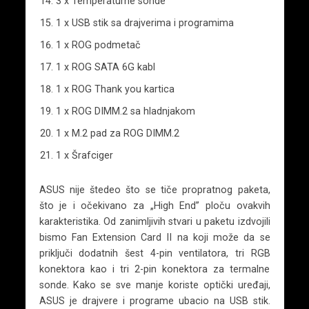
3 x Temperaturne sonde
1 x USB stik sa drajverima i programima
1 x ROG podmetač
1 x ROG SATA 6G kabl
1 x ROG Thank you kartica
1 x ROG DIMM.2 sa hladnjakom
1 x M.2 pad za ROG DIMM.2
1 x Šrafciger
ASUS nije štedeo što se tiče propratnog paketa,
što je i očekivano za „High End” ploču ovakvih
karakteristika. Od zanimljivih stvari u paketu izdvojili
bismo Fan Extension Card II na koji može da se
priključi dodatnih šest 4-pin ventilatora, tri RGB
konektora kao i tri 2-pin konektora za termalne
sonde. Kako se sve manje koriste optički uređaji,
ASUS je drajvere i programe ubacio na USB stik.