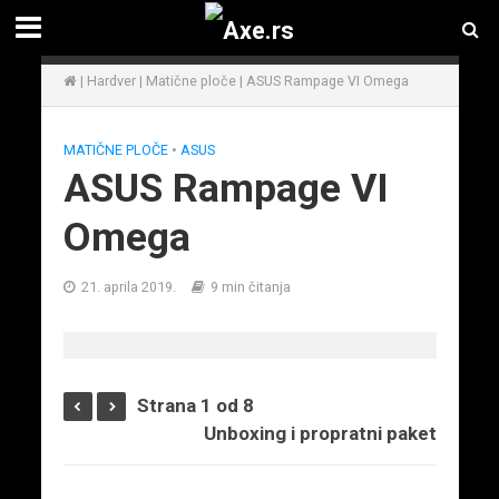
|
Hardver
|
Matične ploče
|
ASUS Rampage VI Omega
MATIČNE PLOČE
•
ASUS
ASUS Rampage VI
Omega
21. aprila 2019.
9 min čitanja
Strana 1 od 8
Unboxing i propratni paket