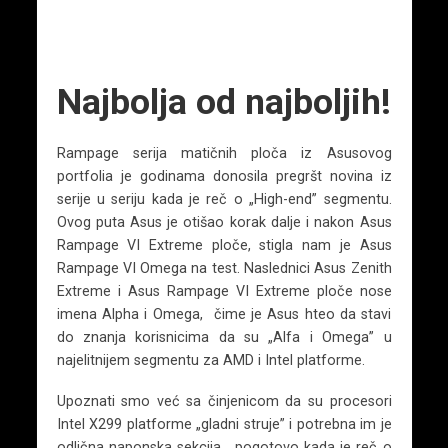
Najbolja od najboljih!
Rampage serija matičnih ploča iz Asusovog
portfolia je godinama donosila pregršt novina iz
serije u seriju kada je reč o „High-end” segmentu.
Ovog puta Asus je otišao korak dalje i nakon Asus
Rampage VI Extreme ploče, stigla nam je Asus
Rampage VI Omega na test. Naslednici Asus Zenith
Extreme i Asus Rampage VI Extreme ploče nose
imena Alpha i Omega, čime je Asus hteo da stavi
do znanja korisnicima da su „Alfa i Omega” u
najelitnijem segmentu za AMD i Intel platforme.
Upoznati smo već sa činjenicom da su procesori
Intel X299 platforme „gladni struje” i potrebna im je
odlična naponska sekcija , pogotovo kada je reč o