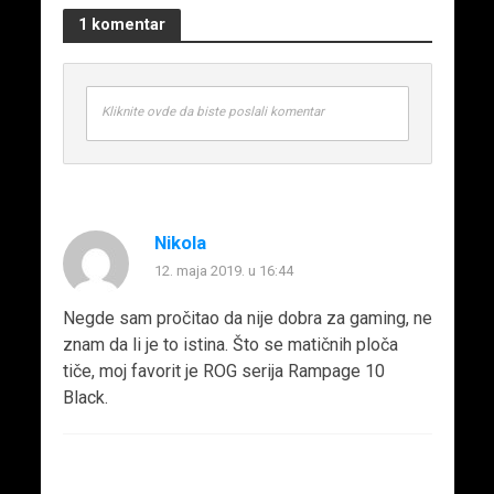
1 komentar
Kliknite ovde da biste poslali komentar
Nikola
12. maja 2019. u 16:44
Negde sam pročitao da nije dobra za gaming, ne
znam da li je to istina. Što se matičnih ploča
tiče, moj favorit je ROG serija Rampage 10
Black.