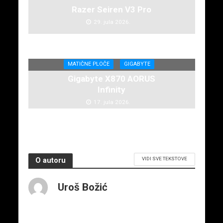
Razer Seiren V3 Pro
29. jula 2026.
MATIČNE PLOČE
GIGABYTE
Gigabyte X870 AORUS
Infinity
17. jula 2026.
VIDI SVE TEKSTOVE
O autoru
Uroš Božić