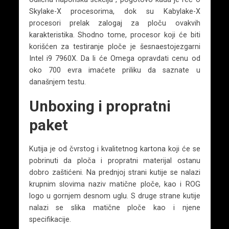
Skylake-X procesorima, dok su Kabylake-X
procesori prelak zalogaj za ploču ovakvih
karakteristika. Shodno tome, procesor koji će biti
korišćen za testiranje ploče je šesnaestojezgarni
Intel i9 7960X. Da li će Omega opravdati cenu od
oko 700 evra imaćete priliku da saznate u
današnjem testu.
Unboxing i propratni
paket
Kutija je od čvrstog i kvalitetnog kartona koji će se
pobrinuti da ploča i propratni materijal ostanu
dobro zaštićeni. Na prednjoj strani kutije se nalazi
krupnim slovima naziv matične ploče, kao i ROG
logo u gornjem desnom uglu. S druge strane kutije
nalazi se slika matične ploče kao i njene
specifikacije.