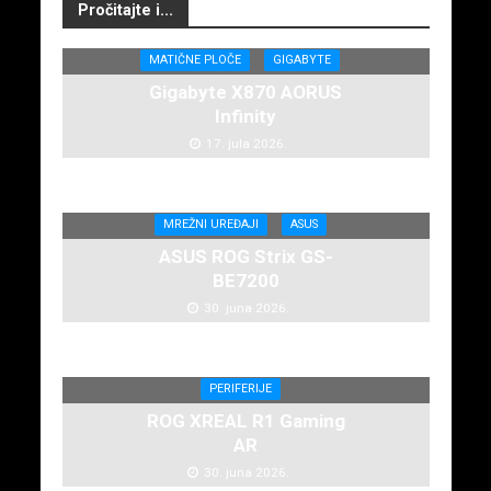
Pročitajte i...
MATIČNE PLOČE
GIGABYTE
Gigabyte X870 AORUS
Infinity
17. jula 2026.
MREŽNI UREĐAJI
ASUS
ASUS ROG Strix GS-
BE7200
30. juna 2026.
PERIFERIJE
ROG XREAL R1 Gaming
AR
30. juna 2026.