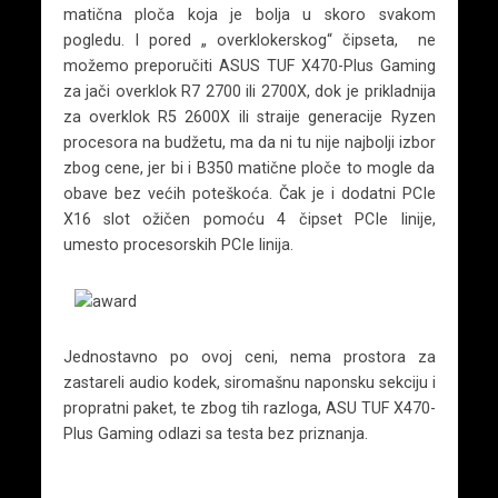
matična ploča koja je bolja u skoro svakom
pogledu. I pored „ overklokerskog“ čipseta, ne
možemo preporučiti ASUS TUF X470-Plus Gaming
za jači overklok R7 2700 ili 2700X, dok je prikladnija
za overklok R5 2600X ili straije generacije Ryzen
procesora na budžetu, ma da ni tu nije najbolji izbor
zbog cene, jer bi i B350 matične ploče to mogle da
obave bez većih poteškoća. Čak je i dodatni PCIe
X16 slot ožičen pomoću 4 čipset PCIe linije,
umesto procesorskih PCIe linija.
Jednostavno po ovoj ceni, nema prostora za
zastareli audio kodek, siromašnu naponsku sekciju i
propratni paket, te zbog tih razloga, ASU TUF X470-
Plus Gaming odlazi sa testa bez priznanja.