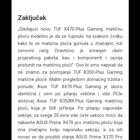
Zaključak
„Gledajući novu TUF X470-Plus Gaming matičnu
ploču evidetno je da se čupnulo na svakom ćošku
kako bi se matična ploča gurnula u značajno niži
cenovni rang. Drastično je smanjen obim
propratnog paketa, kao i komponenti i opcija
pristunih na matičnoj ploči“. Ovo bi smo napisali da
ne znamo za postojanje TUF B350-Plus Gaming
matične ploče. Malim pregledom domaćeg tržišta i
ponude, Asus TUF X470-Plus Gaming je skoro
identična ( sem po pitanju veličine i više PCIe
slotova) Asus TUF B350M-Plus Gaming matičnoj
ploči, koja je 50€ jeftinija. Po pitanju naponske
sekcije, za svega 20 evra više ćete uskoro moći da
nabavite ASUS Prime X470 pro matičnu ploču koja
ima značajno bolju naponsku sekciju, a za isti
novac se da priuštiti starija ASUS Prime X370 Pro