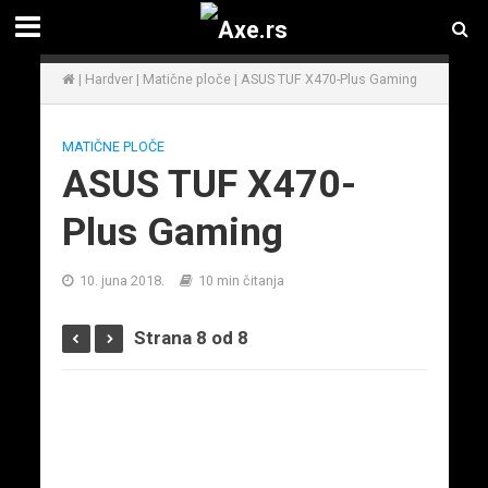
|
Hardver
|
Matične ploče
|
ASUS TUF X470-Plus Gaming
MATIČNE PLOČE
ASUS TUF X470-
Plus Gaming
10. juna 2018.
10 min čitanja
Strana 8 od 8