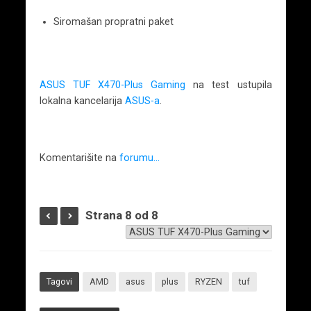
Siromašan propratni paket
ASUS TUF X470-Plus Gaming
na test ustupila
lokalna kancelarija
ASUS-a
.
Komentarišite na
forumu…
Strana 8 od 8
Tagovi
AMD
asus
plus
RYZEN
tuf