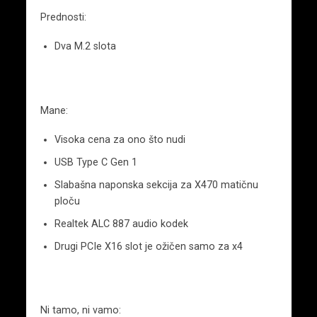
Prednosti:
Dva M.2 slota
Mane:
Visoka cena za ono što nudi
USB Type C Gen 1
Slabašna naponska sekcija za X470 matičnu
ploču
Realtek ALC 887 audio kodek
Drugi PCIe X16 slot je ožičen samo za x4
Ni tamo, ni vamo: