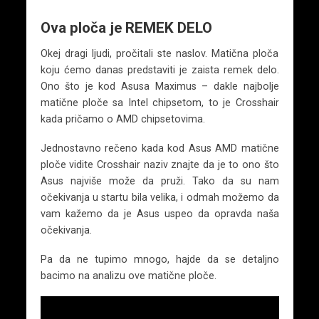
Ova ploča je REMEK DELO
Okej dragi ljudi, pročitali ste naslov. Matična ploča
koju ćemo danas predstaviti je zaista remek delo.
Ono što je kod Asusa Maximus – dakle najbolje
matične ploče sa Intel chipsetom, to je Crosshair
kada pričamo o AMD chipsetovima.
Jednostavno rečeno kada kod Asus AMD matične
ploče vidite Crosshair naziv znajte da je to ono što
Asus najviše može da pruži. Tako da su nam
očekivanja u startu bila velika, i odmah možemo da
vam kažemo da je Asus uspeo da opravda naša
očekivanja.
Pa da ne tupimo mnogo, hajde da se detaljno
bacimo na analizu ove matične ploče.