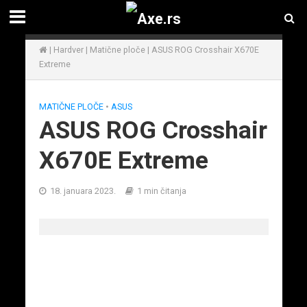
|
Hardver
|
Matične ploče
|
ASUS ROG Crosshair X670E
Extreme
MATIČNE PLOČE
•
ASUS
ASUS ROG Crosshair
X670E Extreme
18. januara 2023.
1 min čitanja