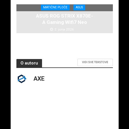
MATIČNE PLOČE
ASUS
ASUS ROG STRIX X870E-
A Gaming Wifi7 Neo
2. juna 2026.
VIDI SVE TEKSTOVE
O autoru
AXE