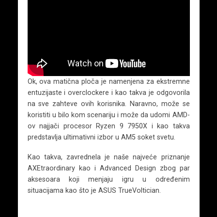
Ok, ova matična ploča je namenjena za ekstremne
entuzijaste i overclockere i kao takva je odgovorila
na sve zahteve ovih korisnika. Naravno, može se
koristiti u bilo kom scenariju i može da udomi AMD-
ov najjači procesor Ryzen 9 7950X i kao takva
predstavlja ultimativni izbor u AM5 soket svetu.
Kao takva, zavrednela je naše najveće priznanje
AXEtraordinary kao i Advanced Design zbog par
aksesoara koji menjaju igru u određenim
situacijama kao što je ASUS TrueVoltician.