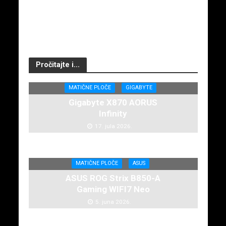
Pročitajte i...
MATIČNE PLOČE
GIGABYTE
Gigabyte X870 AORUS
Infinity
17. jula 2026.
MATIČNE PLOČE
ASUS
ASUS ROG Strix B850-A
Gaming WIFI7 Neo
5. juna 2026.