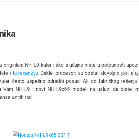
snika
za originlani NH-L9 kuler i ako slučajno niste u potpunosti upoz
tate i
tu recenziju
. Dakle, procesori su postali dovoljno jaki, a u
uler često uspešno odraditi posao. Ali od fabričkog rešenja
 su Vam NH-L9 i novi NH-L9x65 modeli na usluzi da biste im
nse uz tih rad.