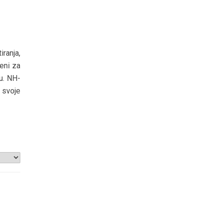
ranja,
eni za
u. NH-
 svoje