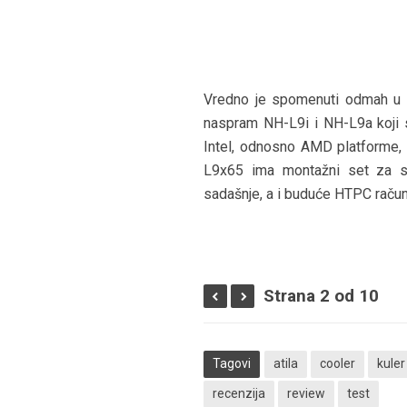
Vredno je spomenuti odmah u st
naspram NH-L9i i NH-L9a koji s
Intel, odnosno AMD platforme, 
L9x65 ima montažni set za sv
sadašnje, a i buduće HTPC račun
Strana 2 od 10
Tagovi
atila
cooler
kuler
recenzija
review
test