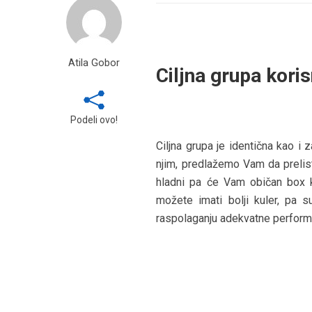
Atila Gobor
Ciljna grupa kori
Podeli ovo!
Ciljna grupa je identična kao i 
njim, predlažemo Vam da prelis
hladni pa će Vam običan box k
možete imati bolji kuler, pa
raspolaganju adekvatne performa