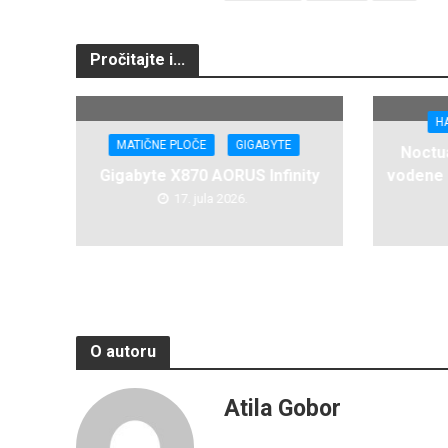
Pročitajte i...
H
MATIČNE PLOČE
GIGABYTE
Noctua
Gigabyte X870 AORUS Infinity
vodene 
17. jula 2026.
O autoru
Atila Gobor