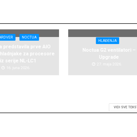
ARDVER
NOCTUA
HLAĐENJA
 predstavila prve AIO
Noctua G2 ventilatori –
hladnjake za procesore
Upgrade
iz serije NL-LC1
27. maja 2026.
16. juna 2026.
VIDI SVE TEK