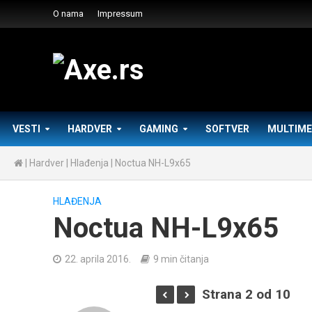
O nama
Impressum
VESTI
HARDVER
GAMING
SOFTVER
MULTIME
|
Hardver
|
Hlađenja
|
Noctua NH-L9x65
HLAĐENJA
Noctua NH-L9x65
22. aprila 2016.
9 min čitanja
Strana 2 od 10