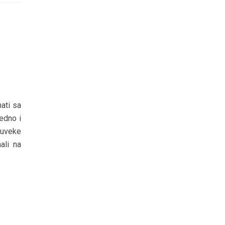
nati sa
jedno i
 uveke
ali na