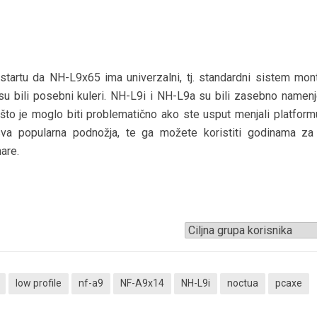
artu da NH-L9x65 ima univerzalni, tj. standardni sistem monti
u bili posebni kuleri. NH-L9i i NH-L9a su bili zasebno namenj
što je moglo biti problematično ako ste usput menjali platform
a popularna podnožja, te ga možete koristiti godinama za
are.
low profile
nf-a9
NF-A9x14
NH-L9i
noctua
pcaxe