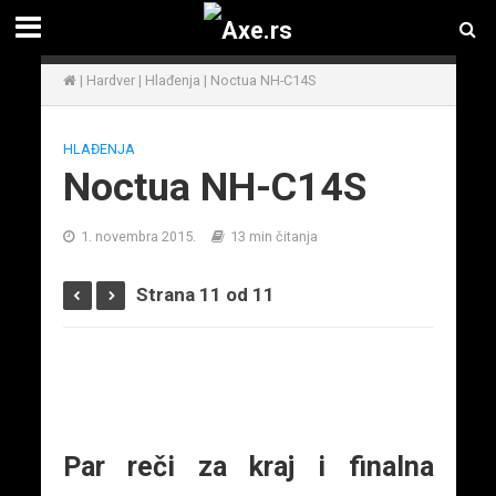
|
Hardver
|
Hlađenja
|
Noctua NH-C14S
HLAĐENJA
Noctua NH-C14S
1. novembra 2015.
13 min čitanja
Strana 11 od 11
Par reči za kraj i finalna