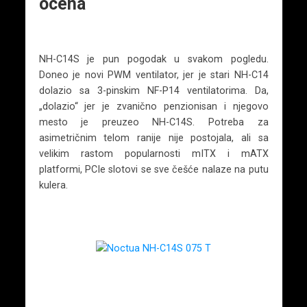
ocena
NH-C14S je pun pogodak u svakom pogledu.
Doneo je novi PWM ventilator, jer je stari NH-C14
dolazio sa 3-pinskim NF-P14 ventilatorima. Da,
„dolazio“ jer je zvanično penzionisan i njegovo
mesto je preuzeo NH-C14S. Potreba za
asimetričnim telom ranije nije postojala, ali sa
velikim rastom popularnosti mITX i mATX
platformi, PCIe slotovi se sve češće nalaze na putu
kulera.