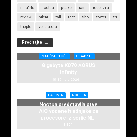
nh-u14s
noctua
pcaxe
ram
recenzija
review
silent
tall
test
tiho
tower
tri
tripple
ventilatora
Pročitajte i...
MATIČNE PLOČE
GIGABYTE
Gigabyte X870 AORUS
Infinity
17. jula 2026.
HARDVER
NOCTUA
Noctua predstavila prve
AIO vodene hladnjake za
procesore iz serije NL-
LC1
16. juna 2026.