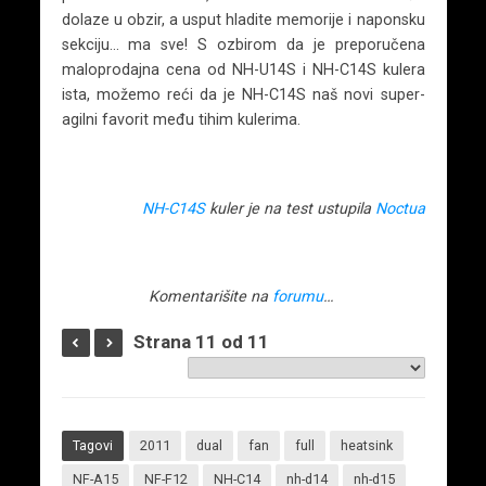
dolaze u obzir, a usput hladite memorije i naponsku
sekciju… ma sve! S ozbirom da je preporučena
maloprodajna cena od NH-U14S i NH-C14S kulera
ista, možemo reći da je NH-C14S naš novi super-
agilni favorit među tihim kulerima.
NH-C14S
kuler je na test ustupila
Noctua
Komentarišite na
forumu
…
Strana 11 od 11
Tagovi
2011
dual
fan
full
heatsink
NF-A15
NF-F12
NH-C14
nh-d14
nh-d15