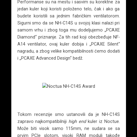
Performanse su na mestu i sasvim su korektne za
jedan kuler koji koristi položeno telo, čak i ako ga
budete koristili sa jednim fabričkim ventilatorom.
Sigurni smo da se NH-C14S u svojoj klasi nalazi pri
samom vrhu i zbog toga mu dodeljujemo „PCAXE
Diamond“ priznanje. Za tih rad koji obezbeđuje NF-
A14 ventilator, ovaj kuler dobija i „PCAXE Silent“
nagradu, a zbog velike kompatibilnosti ćemo dodati
i „PCAXE Advanced Design“ bedž.
Tokom recenzije smo ustanovili da je NH-C14S
zapravo najkompatibilniji
high end
kuler iz Noctue.
Može biti visok samo 115mm, ne sudara se sa
prvim PCIe slotom, visoki RAM moduli takođe