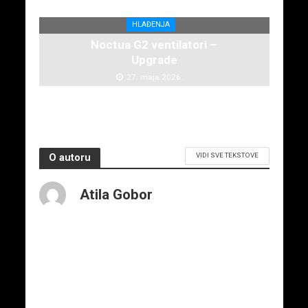
HLAĐENJA
Noctua G2 ventilatori –
Upgrade
27. maja 2026.
VIDI SVE TEKSTOVE
O autoru
Atila Gobor