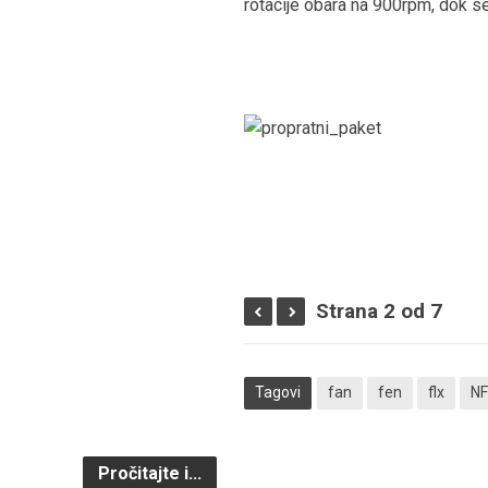
rotacije obara na 900rpm, dok s
Strana 2 od 7
Tagovi
fan
fen
flx
NF
Pročitajte i...