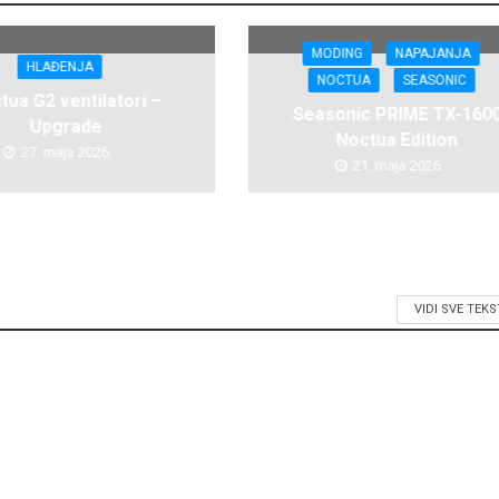
MODING
NAPAJANJA
HLAĐENJA
NOCTUA
SEASONIC
tua G2 ventilatori –
Seasonic PRIME TX-160
Upgrade
Noctua Edition
27. maja 2026.
21. maja 2026.
VIDI SVE TEK