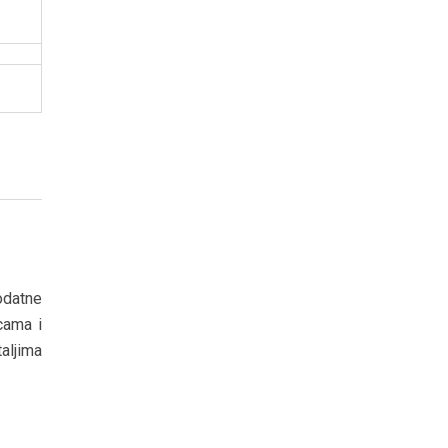
dodatne
icama i
aljima