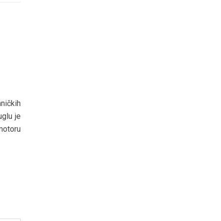
ničkih
uglu je
motoru