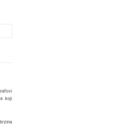
šrafovi
a koji
brzina