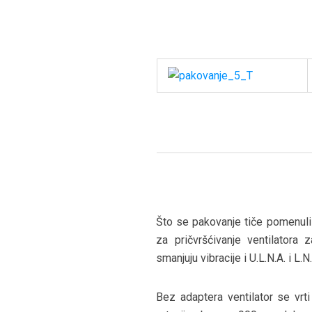
Što se pakovanje tiče pomenuli b
za pričvršćivanje ventilatora 
smanjuju vibracije i U.L.N.A. i L.N
Bez adaptera ventilator se vrt