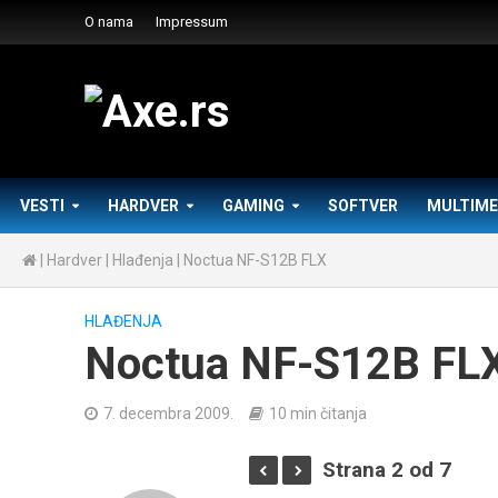
O nama
Impressum
VESTI
HARDVER
GAMING
SOFTVER
MULTIME
|
Hardver
|
Hlađenja
|
Noctua NF-S12B FLX
HLAĐENJA
Noctua NF-S12B FL
7. decembra 2009.
10 min čitanja
Strana 2 od 7