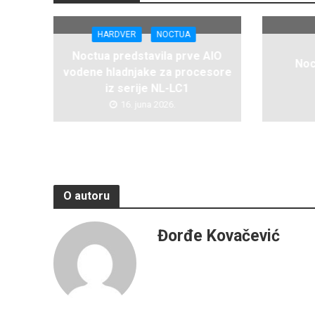
HARDVER
NOCTUA
Noctua predstavila prve AIO
Noc
vodene hladnjake za procesore
iz serije NL-LC1
16. juna 2026.
O autoru
Đorđe Kovačević