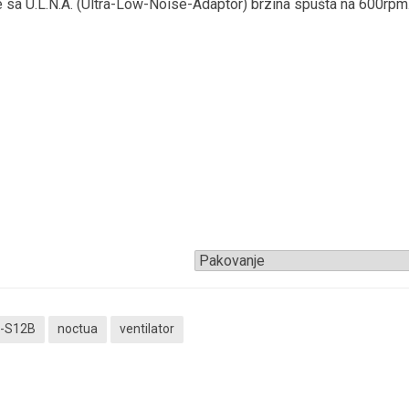
e sa U.L.N.A. (Ultra-Low-Noise-Adaptor) brzina spušta na 600rpm
-S12B
noctua
ventilator