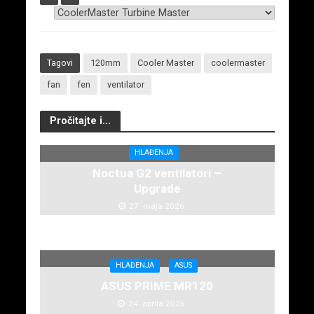
Tagovi
120mm
Cooler Master
coolermaster
fan
fen
ventilator
Pročitajte i...
HLAĐENJA
Noctua G2 ventilatori –
Upgrade
27. maja 2026.
HLAĐENJA
ASUS
ASUS PRIME MR120
24. aprila 2026.