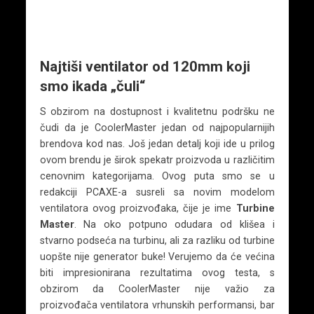
Najtiši ventilator od 120mm koji
smo ikada „čuli“
S obzirom na dostupnost i kvalitetnu podršku ne
čudi da je CoolerMaster jedan od najpopularnijih
brendova kod nas. Još jedan detalj koji ide u prilog
ovom brendu je širok spekatr proizvoda u različitim
cenovnim kategorijama. Ovog puta smo se u
redakciji PCAXE-a susreli sa novim modelom
ventilatora ovog proizvođaka, čije je ime
Turbine
Master
. Na oko potpuno odudara od klišea i
stvarno podseća na turbinu, ali za razliku od turbine
uopšte nije generator buke! Verujemo da će većina
biti impresionirana rezultatima ovog testa, s
obzirom da CoolerMaster nije važio za
proizvođača ventilatora vrhunskih performansi, bar