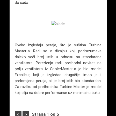
do sada.
Ovako izgledaju peraja, što je suština Turbine
Master-a. Radi se o dizajnu koji podrazumeva
daleko veći broj istih u odnosu na standardne
ventilatore. Poređenja radi, prethodni novitet na
polju ventilatora iz CoolerMaster-a je bio model
Excalibur, koji je izgledao drugačije, imao je i
prelomljena peraja, ali je broj istih bio standardan.
Za razliku od prethodnika Turbine Master je model
koji cilja na dobre performanse uz minimalnu buku.
Strana 1 od 5