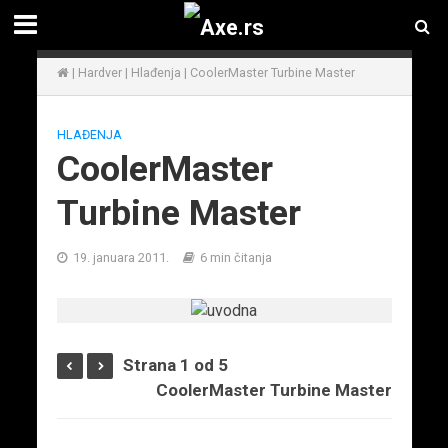
|
Hardver
|
Hlađenja
|
CoolerMaster Turbine Master
HLAĐENJA
CoolerMaster
Turbine Master
19. januara 2011.
6 min čitanja
Strana 1 od 5
CoolerMaster Turbine Master