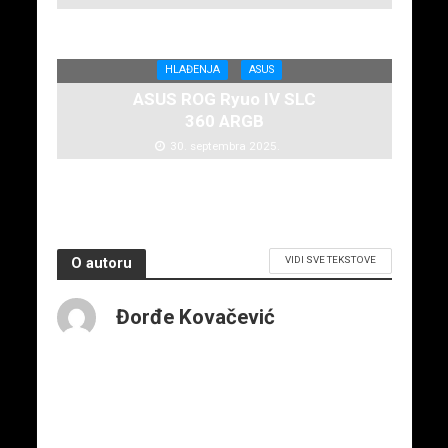
HLAĐENJA
ASUS
ASUS ROG Ryuo IV SLC
360 ARGB
30. septembra 2025.
VIDI SVE TEKSTOVE
O autoru
Đorđe Kovačević