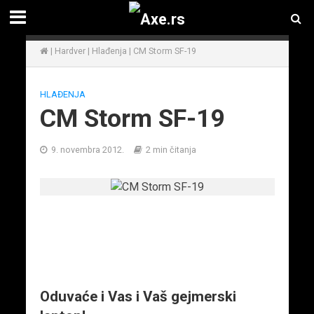
|
Hardver
|
Hlađenja
|
CM Storm SF-19
HLAĐENJA
CM Storm SF-19
9. novembra 2012.
2 min čitanja
Oduvaće i Vas i Vaš gejmerski