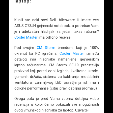
laptop!
Kupili ste neki novi Dell, Alienware ili imate već
ASUS G73JH gejmerski notebook, a potreban Vam
je i adekvatan hladnjak za jedan takav računar?
Cooler Master
ima odlično rešenje!
Pod svojim
CM Storm
brendom, koji je 100%
okrenut ka PC igračima,
Cooler Master
između
ostalog ima hladnjake namenjene gejmerskim
laptop računarima. CM Storm SF-19 predstavlja
proizvod koji pored cool izgleda, kvalitetne izrade,
gumenih držača, sistema za kabliranje, modabilnih
ventilatora, zanimljivog LED osvetljenja isl, ima i
odlične performanse (čitaj: pravi ozbiljnu promaju).
Ovoga puta je pred Vama veoma detaljna video
recenzija u kojoj ćemo pokazati sve mogućnosti
ovog vrhunskog hladnjaka za laptop. Uživajte!