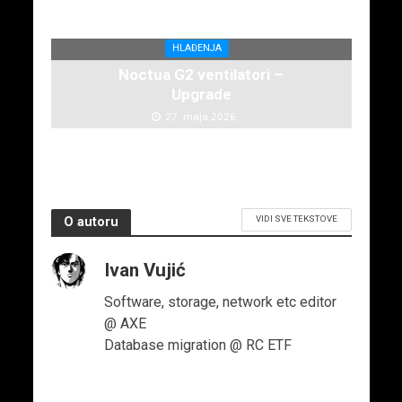
HLAĐENJA
Noctua G2 ventilatori –
Upgrade
27. maja 2026.
VIDI SVE TEKSTOVE
O autoru
Ivan Vujić
Software, storage, network etc editor
@ AXE
Database migration @ RC ETF