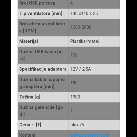
Broj USB portova
4
Tip ventilatora [mm]
140 x140 x 25
Broj obrtaja ventilator
1200-2600
a [RPM]
Materijal
Plastika/metal
Dužina USB kabla [m
100
m]
Specifikacije adaptera
12V / 2,5A
Dužina kabla napojno
180
g adaptera [mm]
Težina [g]
1980
Dužina garancije [go
1
d.]
Cena ~ [€]
oko 75
Kontakt
www.cmstorm.com