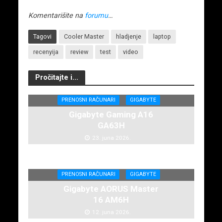
Komentarišite na
forumu
…
Tagovi
Cooler Master
hladjenje
laptop
recenyija
review
test
video
Pročitajte i...
PRENOSNI RAČUNARI
GIGABYTE
Gigabyte Gaming A16
GA63H
23. juna 2026.
PRENOSNI RAČUNARI
GIGABYTE
Gigabyte AORUS Master
16 AM6H
12. juna 2026.