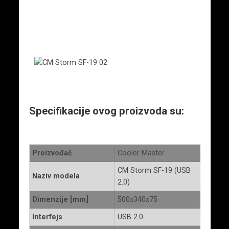
Specifikacije ovog proizvoda su:
Proizvođač
Cooler Master
CM Storm SF-19 (USB
Naziv modela
2.0)
Dimenzije [mm]
500x340x75
Interfejs
USB 2.0