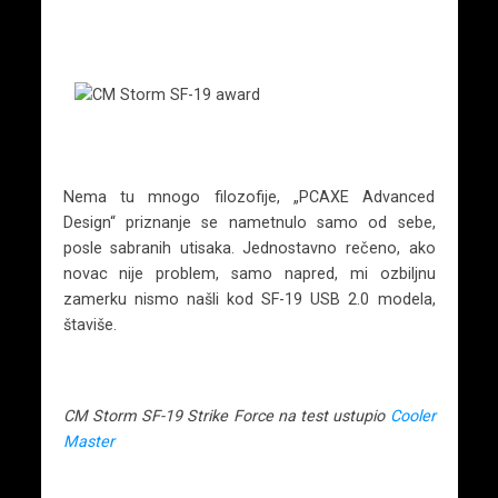
Nema tu mnogo filozofije, „PCAXE Advanced
Design“ priznanje se nametnulo samo od sebe,
posle sabranih utisaka. Jednostavno rečeno, ako
novac nije problem, samo napred, mi ozbiljnu
zamerku nismo našli kod SF-19 USB 2.0 modela,
štaviše.
CM Storm SF-19 Strike Force na test ustupio
Cooler
Master