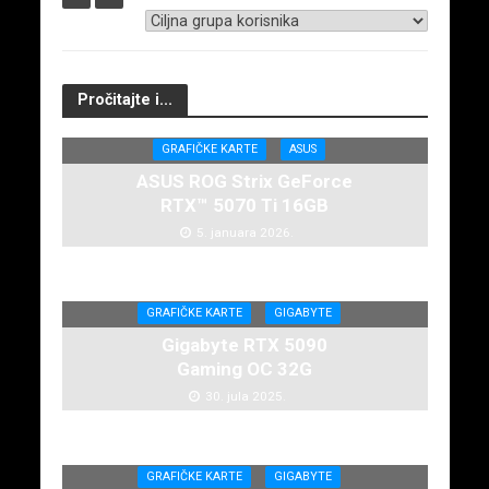
Pročitajte i...
GRAFIČKE KARTE
ASUS
ASUS ROG Strix GeForce
RTX™ 5070 Ti 16GB
5. januara 2026.
GRAFIČKE KARTE
GIGABYTE
Gigabyte RTX 5090
Gaming OC 32G
30. jula 2025.
GRAFIČKE KARTE
GIGABYTE