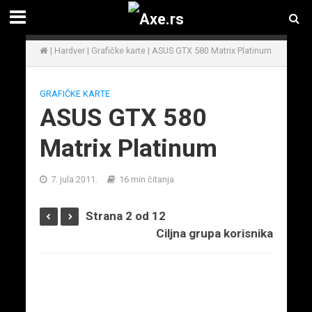
|
Hardver
|
Grafičke karte
|
ASUS GTX 580 Matrix Platinum
GRAFIČKE KARTE
ASUS GTX 580
Matrix Platinum
7. jula 2011.
16 min čitanja
Strana 2 od 12
Ciljna grupa korisnika