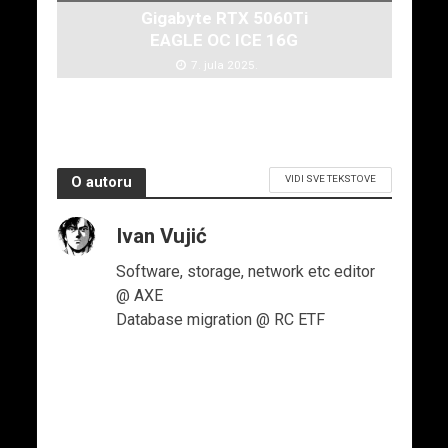
Gigabyte RTX 5060Ti
EAGLE OC ICE 16G
7. jula 2025.
VIDI SVE TEKSTOVE
O autoru
Ivan Vujić
Software, storage, network etc editor
@ AXE
Database migration @ RC ETF