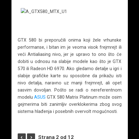
GTX 580 bi preporučili onima koji žele vrhunske
performanse, i bitan im je veoma visok frejmrejt ili
veći Antialiasing nivo, jer je upravo to ono što će
dobiti u odnosu na slabije modele kao što je GTX
570 ili Radeon HD 6970. Ako gledamo detalje u igri i
slabije grafičke karte su sposobne da prikažu isti
nivo detalja, naravno uz manji frejmrejt, ali opet
sasvim dovoljan. Pošto se radi o nereferentnom
modelu
ASUS
GTX 580 Matrix Platinum može osim
gejmerima biti zanimljiv overklokerima zbog svog
sistema hlađenja i posebnih overvolt mogućnosti.
Strana 2 od 12