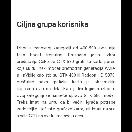
Ciljna grupa korisnika
Izbor u cenovnoj kategoriji od 400-500 evra nije
tako bogat trenutno. Praktično jedini izbor
predstavlja GeForce GTX 580 grafička karta pored
koje su tu i neki modeli prethodnih generacija AMD-
a i nVidije kao što su GTX 480 ili Radeon HD 5870,
međutim nova grafička karta je obesmislila
kupovinu ovih modela. Kao jedini logičan izbor u
ovoj kategoriji se nameće upravo GTX 580 model.
Treba imati na umu da bi većini igrača potrebe
zadovoljile i jeftinije grafičke karte, ali imati najbrži
single GPU na svetu ima svoju cenu.