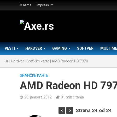
O nama
Impressum
VESTI
HARDVER
GAMING
SOFTVER
MULTIME
|
Hardver
|
Grafičke karte
|
AMD Radeon HD 7970
GRAFIČKE KARTE
AMD Radeon HD 79
20. januara 2012.
31 min čitanja
Strana 24 od 24