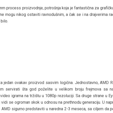
28nm process proizvodnje, potrošnja koja je fantastična za grafičk
ne mogu nikog ostaviti ravnodušnim, a čak se i na drajverima rad
 bilo.
a jedan ovakav proizvod sasvim logična. Jednostavno, AMD 
 servirati šta god poželite u velikom broju frejmova sa na
video igrama na tržištu u 1080p rezoluciji. Sa druge strane u Ey
 i vidi se ogroman skok u odnosu na prethnodu generaciju. U nap
e AMD sigurno predstaviti u naredna 2-3 meseca, sa ciljem da p