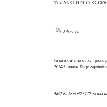
NVIDIA-u da se ne živi od stare 
Za sam kraj smo ostavili jedno p
PCAXE forumu. Šta je zajedničk
AMD Radeon HD7970 na test u