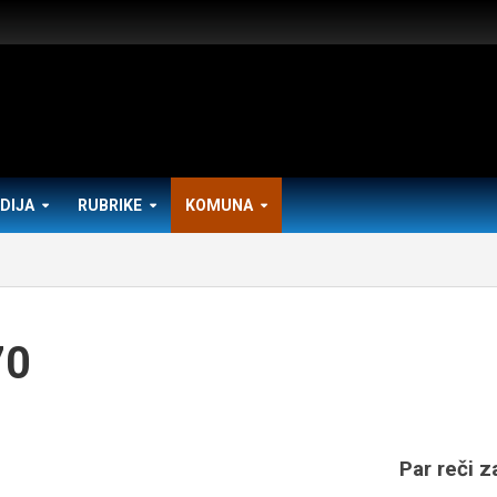
DIJA
RUBRIKE
KOMUNA
70
Par reči z