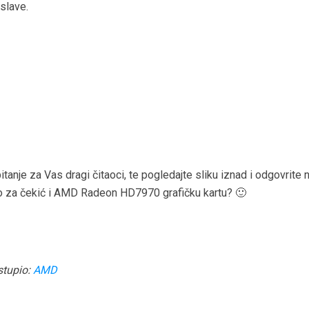
slave.
itanje za Vas dragi čitaoci, te pogledajte sliku iznad i odgovrite
o za čekić i AMD Radeon HD7970 grafičku kartu? 🙂
stupio:
AMD