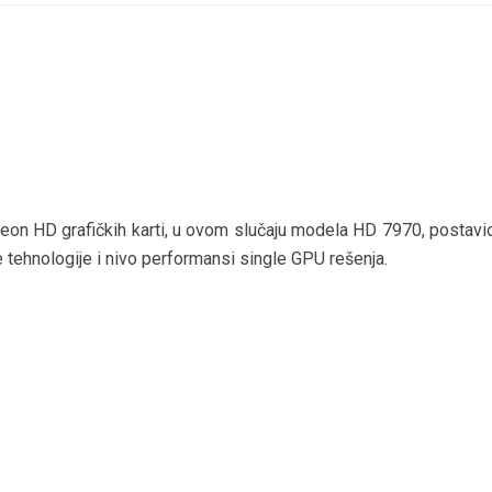
n HD grafičkih karti, u ovom slučaju modela HD 7970, postavi
 tehnologije i nivo performansi single GPU rešenja.