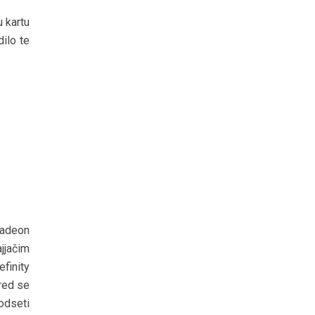
u kartu
ilo te
Radeon
jjačim
efinity
red se
odseti