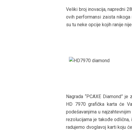
Veliki broj inovacija, napredni 
ovih performansi zaista nikoga 
su tu neke opcije kojih ranije nije
Nagrada “PCAXE Diamond” je z
HD 7970 grafička karta će Vam
podešavanjima u najzahtevnijim 
rezolucijama je takođe odlična,
radujemo dvoglavoj karti koju ć