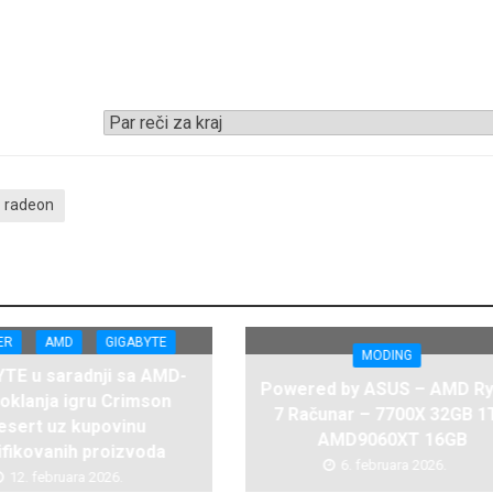
radeon
ER
AMD
GIGABYTE
MODING
TE u saradnji sa AMD-
Powered by ASUS – AMD R
oklanja igru Crimson
7 Računar – 7700X 32GB 1
esert uz kupovinu
AMD9060XT 16GB
ifikovanih proizvoda
6. februara 2026.
12. februara 2026.