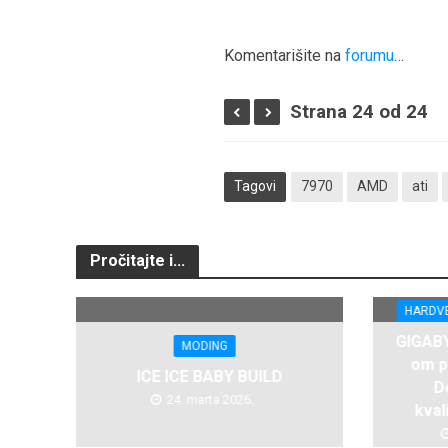
Komentarišite na
forumu
…
Strana 24 od 24
Tagovi
7970
AMD
ati
Pročitajte i...
HARDV
GIGABY
MODING
om p
ICE ICE BABY BUILD
D
24. marta 2026.
kval