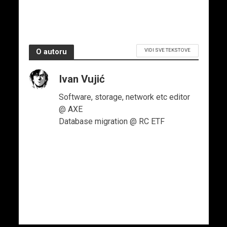
6. februara 2026.
VIDI SVE TEKSTOVE
O autoru
Ivan Vujić
Software, storage, network etc editor
@ AXE
Database migration @ RC ETF