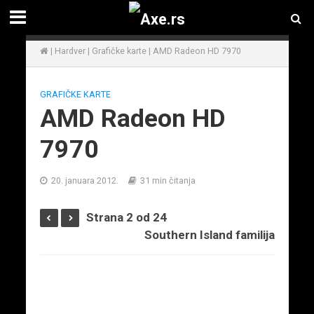
|
Hardver
|
Grafičke karte
|
AMD Radeon HD 7970
GRAFIČKE KARTE
AMD Radeon HD
7970
20. januara 2012.
31 min čitanja
Strana 2 od 24
Southern Island familija