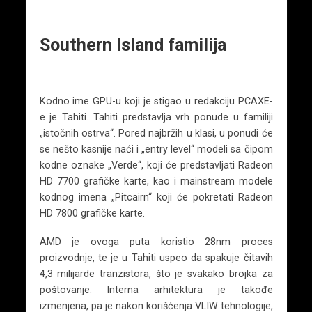
Southern Island familija
Kodno ime GPU-u koji je stigao u redakciju PCAXE-
e je Tahiti. Tahiti predstavlja vrh ponude u familiji
„istočnih ostrva“. Pored najbržih u klasi, u ponudi će
se nešto kasnije naći i „entry level“ modeli sa čipom
kodne oznake „Verde“, koji će predstavljati Radeon
HD 7700 grafičke karte, kao i mainstream modele
kodnog imena „Pitcairn“ koji će pokretati Radeon
HD 7800 grafičke karte.
AMD je ovoga puta koristio 28nm proces
proizvodnje, te je u Tahiti uspeo da spakuje čitavih
4,3 milijarde tranzistora, što je svakako brojka za
poštovanje. Interna arhitektura je takođe
izmenjena, pa je nakon korišćenja VLIW tehnologije,