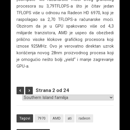
procesora su 3,79TFLOPS-a što je čitav jedan
TFLOPS više u odnosu na Radeon HD 6970, koji je
raspolagao sa 2,70 TFLOPS-a računarske moći.
Obzirom da je u GPU spakovano više od 4,3
milijarde tranzistora, AMD je uspeo da obezbedi
prilično visoke klokove grafičkog procesora koji
iznose 925MHz. Ovo je verovatno direktan uzrok
korišćenja novog 28nm proizvodnog procesa koji
je omogućio nešto bolji „yield“ i manje zagrevanje
GPU-a.
Strana 2 od 24
Tagovi
7970
AMD
ati
radeon