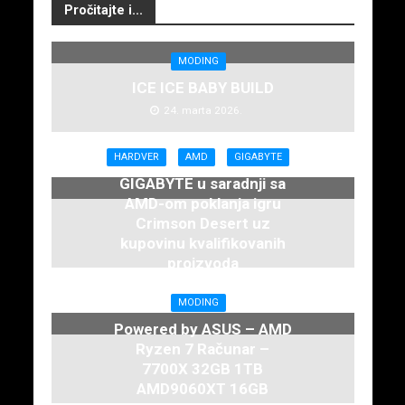
Pročitajte i...
MODING
ICE ICE BABY BUILD
24. marta 2026.
HARDVER
AMD
GIGABYTE
GIGABYTE u saradnji sa
AMD-om poklanja igru
Crimson Desert uz
kupovinu kvalifikovanih
proizvoda
12. februara 2026.
MODING
Powered by ASUS – AMD
Ryzen 7 Računar –
7700X 32GB 1TB
AMD9060XT 16GB