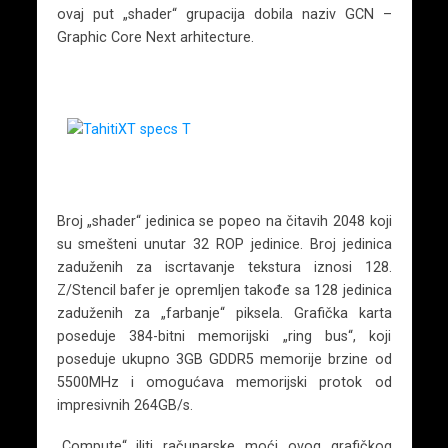
ovaj put „shader“ grupacija dobila naziv GCN –
Graphic Core Next arhitecture.
Broj „shader“ jedinica se popeo na čitavih 2048 koji
su smešteni unutar 32 ROP jedinice. Broj jedinica
zaduženih za iscrtavanje tekstura iznosi 128.
Z/Stencil bafer je opremljen takođe sa 128 jedinica
zaduženih za „farbanje“ piksela. Grafička karta
poseduje 384-bitni memorijski „ring bus“, koji
poseduje ukupno 3GB GDDR5 memorije brzine od
5500MHz i omogućava memorijski protok od
impresivnih 264GB/s.
„Compute“ iliti računarske moći ovog grafičkog