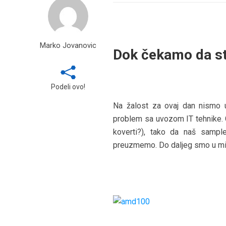
Marko Jovanovic
Dok čekamo da st
Podeli ovo!
Na žalost za ovaj dan nismo u
problem sa uvozom IT tehnike.
koverti?), tako da naš samp
preuzmemo. Do daljeg smo u mil