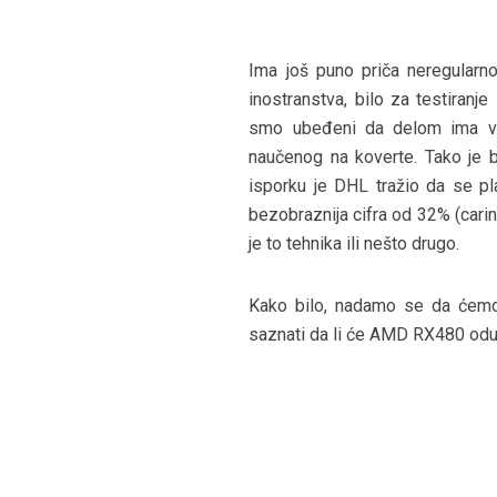
Ima još puno priča neregularnog
inostranstva, bilo za testiranj
smo ubeđeni da delom ima ve
naučenog na koverte. Tako je bi
isporku je DHL tražio da se pla
bezobraznija cifra od 32% (carin
je to tehnika ili nešto drugo.
Kako bilo, nadamo se da ćemo
saznati da li će AMD RX480 odu