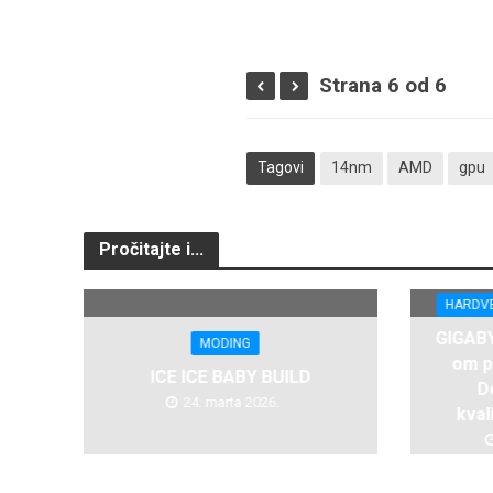
Strana 6 od 6
Tagovi
14nm
AMD
gpu
Pročitajte i...
HARDV
GIGABY
MODING
om p
ICE ICE BABY BUILD
D
24. marta 2026.
kval