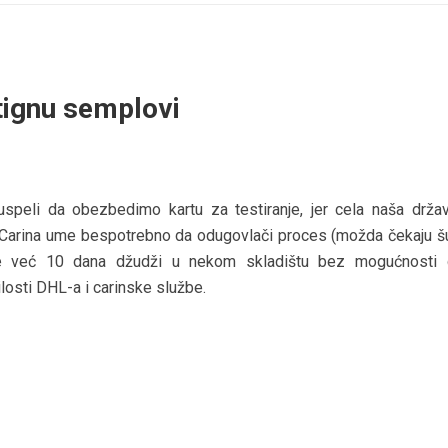
ignu semplovi
speli da obezbedimo kartu za testiranje, jer cela naša drža
 Carina ume bespotrebno da odugovlači proces (možda čekaju š
le već 10 dana džudži u nekom skladištu bez mogućnosti
osti DHL-a i carinske službe.