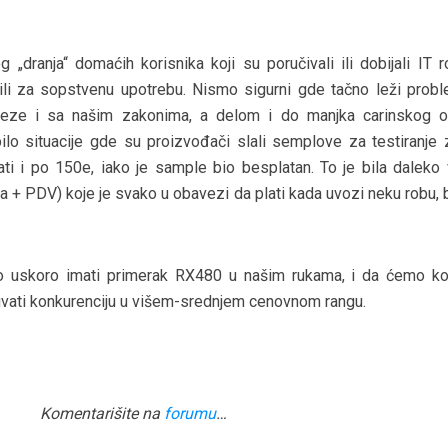
 „dranja“ domaćih korisnika koji su poručivali ili dobijali IT r
e ili za sopstvenu upotrebu. Nismo sigurni gde tačno leži proble
ze i sa našim zakonima, a delom i do manjka carinskog o
lo situacije gde su proizvođači slali semplove za testiranje z
ti i po 150e, iako je sample bio besplatan. To je bila daleko 
a + PDV) koje je svako u obavezi da plati kada uvozi neku robu, 
 uskoro imati primerak RX480 u našim rukama, i da ćemo k
vati konkurenciju u višem-srednjem cenovnom rangu.
Komentarišite na
forumu
…