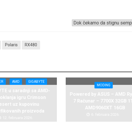
Polaris
RX480
ER
AMD
GIGABYTE
MODING
TE u saradnji sa AMD-
Powered by ASUS – AMD R
oklanja igru Crimson
7 Računar – 7700X 32GB 1
esert uz kupovinu
AMD9060XT 16GB
ifikovanih proizvoda
6. februara 2026.
12. februara 2026.