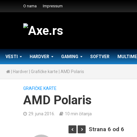
O nama
Impressum
VESTI
HARDVER
GAMING
SOFTVER
MULTIME
|
Hardver
|
Grafičke karte
|
AMD Polaris
GRAFIČKE KARTE
AMD Polaris
29. juna 2016.
10 min čitanja
Strana 6 od 6