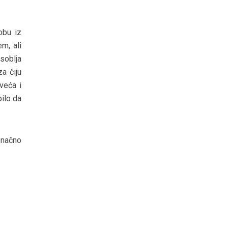
obu iz
m, ali
soblja
a čiju
veća i
bilo da
onačno