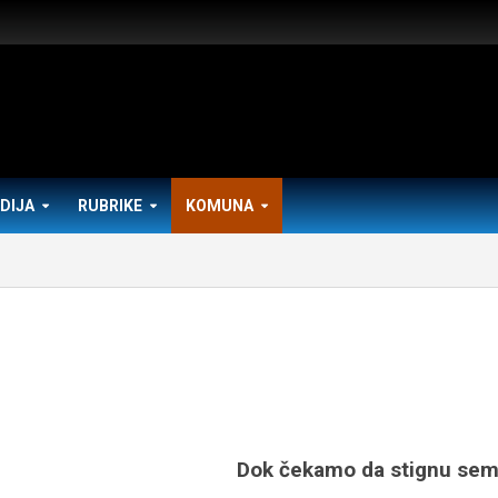
DIJA
RUBRIKE
KOMUNA
Dok čekamo da stignu sem