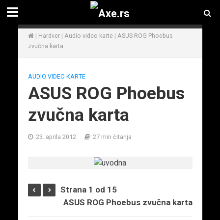
|
Hardver
|
Audio video karte
|
ASUS ROG Phoebus
zvučna karta
AUDIO VIDEO KARTE
ASUS ROG Phoebus
zvučna karta
23. aprila 2012.
27 min čitanja
Strana 1 od 15
ASUS ROG Phoebus zvučna karta