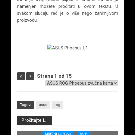
namenjen možete pročitati u ovom tekstu. U
svakom slučaju reč je o više nego zanimljivom
proizvodu.
Strana 1 od 15
Tagovi
asus
rog
Pročitajte i...
MREŽNI UREĐAJI
ASUS