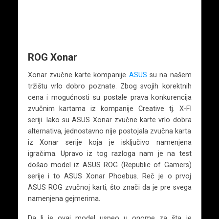
ROG Xonar
Xonar zvučne karte kompanije
ASUS
su na našem
tržištu vrlo dobro poznate. Zbog svojih korektnih
cena i mogućnosti su postale prava konkurencija
zvučnim kartama iz kompanije Creative tj. X-FI
seriji. Iako su ASUS Xonar zvučne karte vrlo dobra
alternativa, jednostavno nije postojala zvučna karta
iz Xonar serije koja je isključivo namenjena
igračima. Upravo iz tog razloga nam je na test
došao model iz ASUS ROG (Republic of Gamers)
serije i to ASUS Xonar Phoebus. Reč je o prvoj
ASUS ROG zvučnoj karti, što znači da je pre svega
namenjena gejmerima.
Da li je ovaj model uspeo u onome za šta je