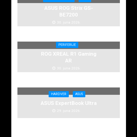
ASUS ROG Strix GS-
BE7200
30. juna 2026.
PERIFERIJE
ROG XREAL R1 Gaming
AR
30. juna 2026.
HARDVER
ASUS
ASUS ExpertBook Ultra
29. juna 2026.