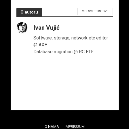
VIDI SVE TEKSTOVE
O autoru
Ivan Vujić
Software, storage, network etc editor
@ AXE
Database migration @ RC ETF
O NAMA
IMPRESSUM