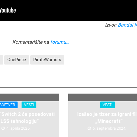
Izvor:
Bandai 
Komentarišite na
forumu…
y
OnePiece
PirateWarriors
SOFTVER
VESTI
VESTI
 “Switch 2 će posedovati
Izašao je tizer za igrani fi
LSS tehnologiju”
„Minecraft“
4. aprila 2025.
6. septembra 2024.