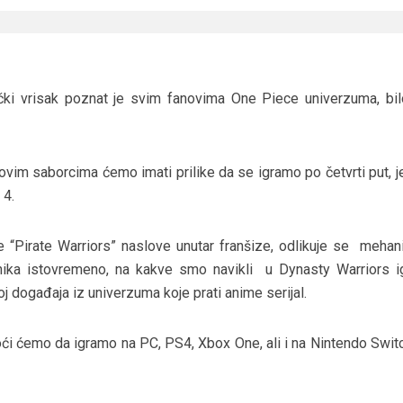
čki vrisak poznat je svim fanovima One Piece univerzuma, bil
vim saborcima ćemo imati prilike da se igramo po četvrti put, j
 4.
e “Pirate Warriors” naslove unutar franšize, odlikuje se mehan
ika istovremeno, na kakve smo navikli u Dynasty Warriors i
oj događaja iz univerzuma koje prati anime serijal.
ći ćemo da igramo na PC, PS4, Xbox One, ali i na Nintendo Switch