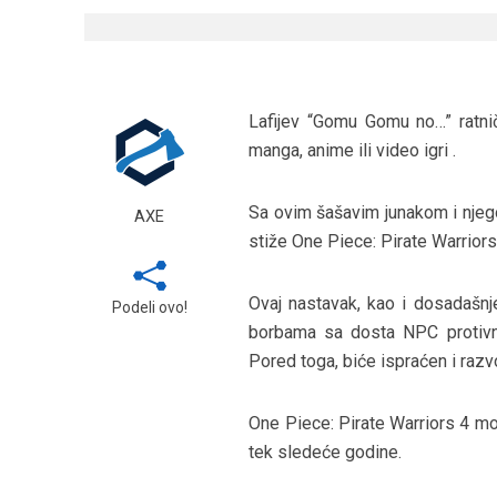
Lafijev “Gomu Gomu no…” ratni
manga, anime ili video igri .
Sa ovim šašavim junakom i njego
AXE
stiže One Piece: Pirate Warriors
Ovaj nastavak, kao i dosadašnj
Podeli ovo!
borbama sa dosta NPC protivn
Pored toga, biće ispraćen i razv
One Piece: Pirate Warriors 4 mo
tek sledeće godine.