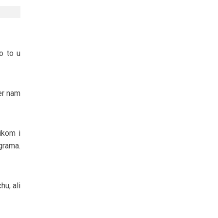
o to u
er nam
ikom i
grama.
u, ali