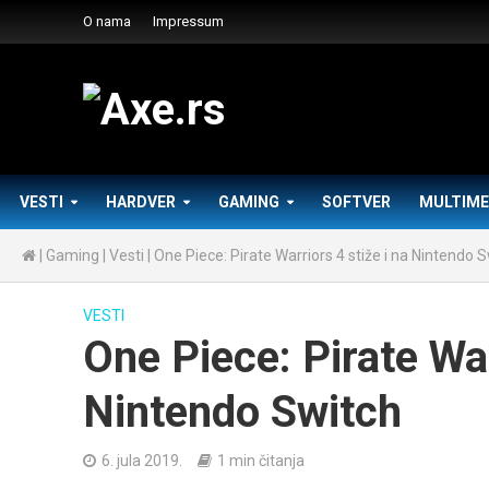
O nama
Impressum
VESTI
HARDVER
GAMING
SOFTVER
MULTIME
|
Gaming
|
Vesti
|
One Piece: Pirate Warriors 4 stiže i na Nintendo 
VESTI
One Piece: Pirate War
Nintendo Switch
6. jula 2019.
1 min čitanja