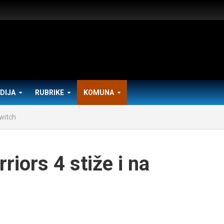
DIJA
RUBRIKE
KOMUNA
Switch
riors 4 stiže i na