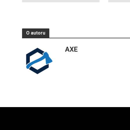
O autoru
AXE