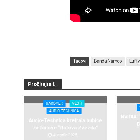
Tagovi
BandaiNamco
Luff
Pročitajte i...
HARDVER
VESTI
AUDIO-TECHNICA
NVIDIA:
Audio-Technica kreirala bubice
D
za fanove “Ratova Zvezda”
4. aprila 2025.