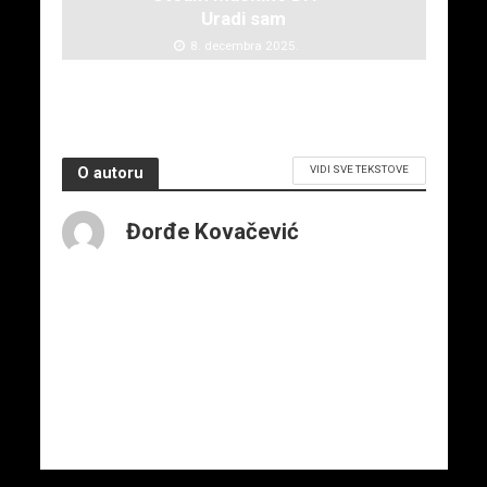
Uradi sam
8. decembra 2025.
VIDI SVE TEKSTOVE
O autoru
Đorđe Kovačević