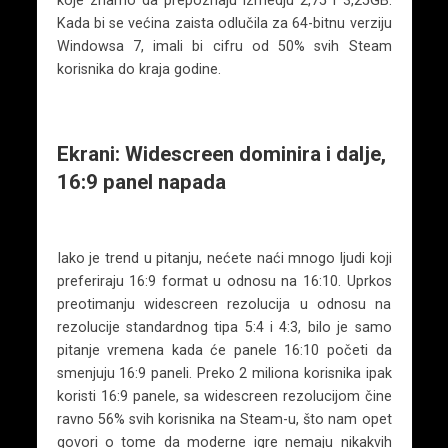
Kada bi se većina zaista odlučila za 64-bitnu verziju
Windowsa 7, imali bi cifru od 50% svih Steam
korisnika do kraja godine.
Ekrani: Widescreen dominira i dalje,
16:9 panel napada
Iako je trend u pitanju, nećete naći mnogo ljudi koji
preferiraju 16:9 format u odnosu na 16:10. Uprkos
preotimanju widescreen rezolucija u odnosu na
rezolucije standardnog tipa 5:4 i 4:3, bilo je samo
pitanje vremena kada će panele 16:10 početi da
smenjuju 16:9 paneli. Preko 2 miliona korisnika ipak
koristi 16:9 panele, sa widescreen rezolucijom čine
ravno 56% svih korisnika na Steam-u, što nam opet
govori o tome da moderne igre nemaju nikakvih