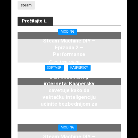
steam
Pročitajte i...
MODING
Steam Machine DIY –
Epizoda 2 –
Performanse
25. februara 2026.
SOFTVER
KASPERSKY
Dan bezbednog
interneta: Kaspersky
savetuje kako da
veštačku inteligenciju
učinite bezbednijom za
decu
12. februara 2026.
MODING
Steam Machine DIY –