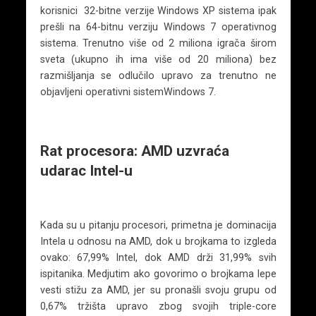
korisnici 32-bitne verzije Windows XP sistema ipak
prešli na 64-bitnu verziju Windows 7 operativnog
sistema. Trenutno više od 2 miliona igrača širom
sveta (ukupno ih ima više od 20 miliona) bez
razmišljanja se odlučilo upravo za trenutno ne
objavljeni operativni sistemWindows 7.
Rat procesora: AMD uzvraća
udarac Intel-u
Kada su u pitanju procesori, primetna je dominacija
Intela u odnosu na AMD, dok u brojkama to izgleda
ovako: 67,99% Intel, dok AMD drži 31,99% svih
ispitanika. Medjutim ako govorimo o brojkama lepe
vesti stižu za AMD, jer su pronašli svoju grupu od
0,67% tržišta upravo zbog svojih triple-core