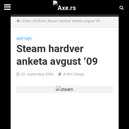
|
Vesti
|
Softver
|
Steam hardver anketa avgust ’09
SOFTVER
Steam hardver
anketa avgust ’09
22. septembra 2009.
4 min čitanja