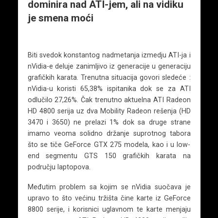
dominira nad ATI-jem, ali na vidiku
je smena moći
Biti svedok konstantog nadmetanja izmedju ATI-ja i
nVidia-e deluje zanimljivo iz generacije u generaciju
grafičkih karata. Trenutna situacija govori sledeće :
nVidia-u koristi 65,38% ispitanika dok se za ATI
odlučilo 27,26%. Čak trenutno aktuelna ATI Radeon
HD 4800 serija uz dva Mobility Radeon rešenja (HD
3470 i 3650) ne prelazi 1% dok sa druge strane
imamo veoma solidno držanje suprotnog tabora
što se tiče GeForce GTX 275 modela, kao i u low-
end segmentu GTS 150 grafičkih karata na
području laptopova.
Međutim problem sa kojim se nVidia suočava je
upravo to što većinu tržišta čine karte iz GeForce
8800 serije, i korisnici uglavnom te karte menjaju