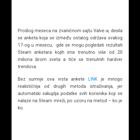
Prošlog meseca na zvaničnom sajtu Valve-a, desila
se anketa koja se između ostalog održava svakog
17-og u mesecu, gde se mogu pogledati rezultati
Steam anketara kojih ima trenutno više od 20
miliona širom sveta a tiče se trenutnih hardver
trendova.
Bez sumnje ova vrsta ankete
LINK
je mnogo
realističnija od drugih metoda istraživanja, jer
automatski sakuplja podatke svih korisnika koji se
nalaze na Steam mreži, po uzoru na metod – ko je
ko.