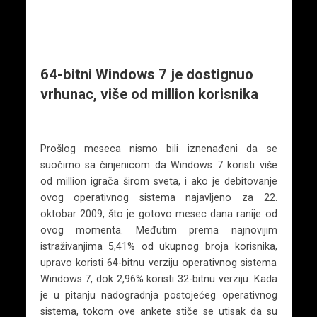
64-bitni Windows 7 je dostignuo
vrhunac, više od million korisnika
Prošlog meseca nismo bili iznenađeni da se
suočimo sa činjenicom da Windows 7 koristi više
od million igrača širom sveta, i ako je debitovanje
ovog operativnog sistema najavljeno za 22.
oktobar 2009, što je gotovo mesec dana ranije od
ovog momenta. Međutim prema najnovijim
istraživanjima 5,41% od ukupnog broja korisnika,
upravo koristi 64-bitnu verziju operativnog sistema
Windows 7, dok 2,96% koristi 32-bitnu verziju. Kada
je u pitanju nadogradnja postojećeg operativnog
sistema, tokom ove ankete stiče se utisak da su