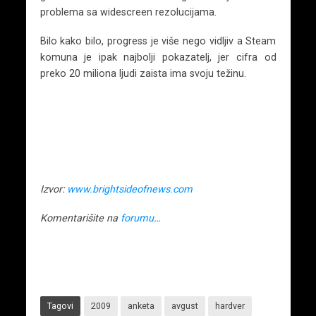
problema sa widescreen rezolucijama.
Bilo kako bilo, progress je više nego vidljiv a Steam
komuna je ipak najbolji pokazatelj, jer cifra od
preko 20 miliona ljudi zaista ima svoju težinu.
Izvor:
www.brightsideofnews.com
Komentarišite na
forumu
…
Tagovi
2009
anketa
avgust
hardver