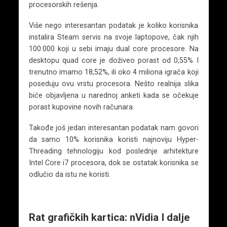
procesorskih rešenja.
Više nego interesantan podatak je koliko korisnika
instalira Steam servis na svoje laptopove, čak njih
100.000 koji u sebi imaju dual core procesore. Na
desktopu quad core je doživeo porast od 0,55% I
trenutno imamo 18,52%, ili oko 4 miliona igrača koji
poseduju ovu vrstu procesora. Nešto realnija slika
biće objavljena u narednoj anketi kada se očekuje
porast kupovine novih računara.
Takođe još jedan interesantan podatak nam govori
da samo 10% korisnika koristi najnoviju Hyper-
Threading tehnologiju kod poslednje arhitekture
Intel Core i7 procesora, dok se ostatak korisnika se
odlučio da istu ne koristi.
Rat grafičkih kartica: nVidia I dalje