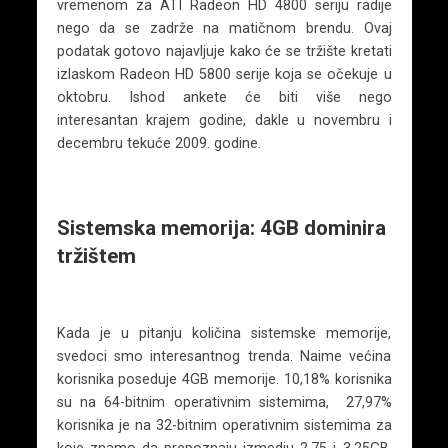
vremenom za ATI Radeon HD 4800 seriju radije
nego da se zadrže na matičnom brendu. Ovaj
podatak gotovo najavljuje kako će se tržište kretati
izlaskom Radeon HD 5800 serije koja se očekuje u
oktobru. Ishod ankete će biti više nego
interesantan krajem godine, dakle u novembru i
decembru tekuće 2009. godine.
Sistemska memorija: 4GB dominira
tržištem
Kada je u pitanju količina sistemske memorije,
svedoci smo interesantnog trenda. Naime većina
korisnika poseduje 4GB memorije. 10,18% korisnika
su na 64-bitnim operativnim sistemima, 27,97%
korisnika je na 32-bitnim operativnim sistemima za
koje znamo da prepoznaju izmedju 2,75 i 3,25GB.