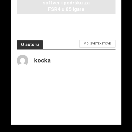
softver i podršku za
FSR4 u 85 igara
10. septembra 2025.
VIDI SVE TEKSTOVE
O autoru
kocka