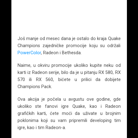
Još manje od mesec dana je ostalo do kraja Quake
Champions zajedničke promocije koju su održali
PowerColor
, Radeon i Bethesda.
Naime, u okviru promocije ukoliko kupite neku od
karti iz Radeon serije, bilo da je u pitanju RX 580, RX
570 ili RX 560, bićete u prilici da dobijete
Champions Pack.
Ova akcija je počela u avgustu ove godine, gde
ukoliko ste fanovi igre Quake, kao i Radeon
grafičkih karti, ćete moći da uživate u brojnim
poklonima koji su vam pripremili developing tim
igre, kao i tim Radeon-a.