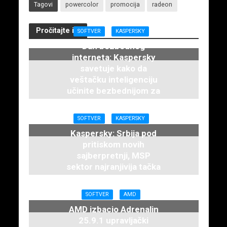
Tagovi
powercolor
promocija
radeon
Pročitajte i...
SOFTVER
KASPERSKY
Dan bezbednog
interneta: Kaspersky
savetuje kako da
veštačku inteligenciju
učinite bezbednijom za
decu
12. februara 2026.
SOFTVER
KASPERSKY
Kaspersky: Srbija pod
pritiskom novih
sajberpretnji, MSP
sektor najranjivija tačka
3. decembra 2025.
SOFTVER
AMD
AMD izbacio Adrenalin
25.9.1 upravljački