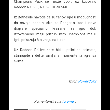
Champions Pack se može dobiti uz kupovinu
Radeon RX 580, RX 570 ili RX 560.
Iz Bethesde navode da su fanovi igre u mogućnosti
da osvoje dodatni skin za Ranger-a, kao i nove
drajvere specijalno kreirane za igru dok
istovremeno imaju pristup svim Champions-ima u
igri i pokazuju šta znaju na terenu.
Uz Radeon ReLive ćete biti u prilici da snimate,
strimujete i delite omiljene momente iz igre sa
svima.
Izvor:
PowerColor
Komentarišite na
forumu
…