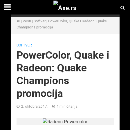
|
Vesti
|
Softver
|
PowerColor, Quake i Radeon: Quake
Champions promocija
SOFTVER
PowerColor, Quake i
Radeon: Quake
Champions
promocija
2. oktobra 2017.
1 min čitanja