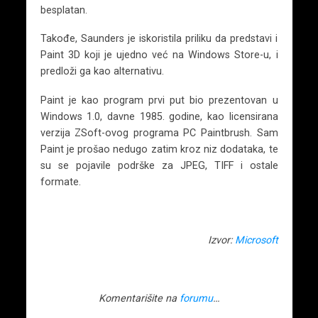
besplatan.
Takođe, Saunders je iskoristila priliku da predstavi i
Paint 3D koji je ujedno već na Windows Store-u, i
predloži ga kao alternativu.
Paint je kao program prvi put bio prezentovan u
Windows 1.0, davne 1985. godine, kao licensirana
verzija ZSoft-ovog programa PC Paintbrush. Sam
Paint je prošao nedugo zatim kroz niz dodataka, te
su se pojavile podrške za JPEG, TIFF i ostale
formate.
Izvor:
Microsoft
Komentarišite na
forumu
…