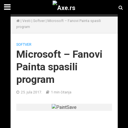
|
Vesti
|
Softver
|
Microsoft – Fanovi Painta spasili
program
SOFTVER
Microsoft – Fanovi
Painta spasili
program
25. jula 2017.
1 min čitanja