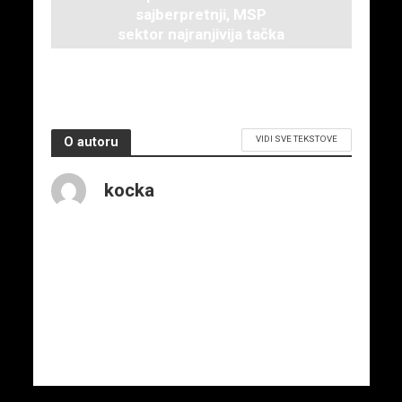
sajberpretnji, MSP
sektor najranjivija tačka
3. decembra 2025.
VIDI SVE TEKSTOVE
O autoru
kocka