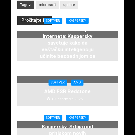
Tagovi
microsoft
update
Pročitajte i...
SOFTVER
KASPERSKY
Dan bezbednog
interneta: Kaspersky
savetuje kako da
veštačku inteligenciju
učinite bezbednijom za
decu
12. februara 2026.
SOFTVER
AMD
AMD FSR Redstone
10. decembra 2025.
SOFTVER
KASPERSKY
Kaspersky: Srbija pod
pritiskom novih