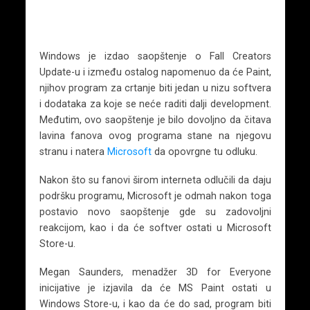
Windows je izdao saopštenje o Fall Creators
Update-u i između ostalog napomenuo da će Paint,
njihov program za crtanje biti jedan u nizu softvera
i dodataka za koje se neće raditi dalji development.
Međutim, ovo saopštenje je bilo dovoljno da čitava
lavina fanova ovog programa stane na njegovu
stranu i natera
Microsoft
da opovrgne tu odluku.
Nakon što su fanovi širom interneta odlučili da daju
podršku programu, Microsoft je odmah nakon toga
postavio novo saopštenje gde su zadovoljni
reakcijom, kao i da će softver ostati u Microsoft
Store-u.
Megan Saunders, menadžer 3D for Everyone
inicijative je izjavila da će MS Paint ostati u
Windows Store-u, i kao da će do sad, program biti