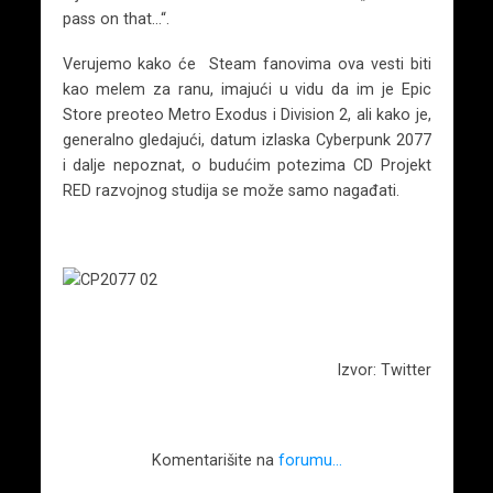
pass on that…“.
Verujemo kako će Steam fanovima ova vesti biti
kao melem za ranu, imajući u vidu da im je Epic
Store preoteo Metro Exodus i Division 2, ali kako je,
generalno gledajući, datum izlaska Cyberpunk 2077
i dalje nepoznat, o budućim potezima CD Projekt
RED razvojnog studija se može samo nagađati.
Izvor: Twitter
Komentarišite na
forumu…