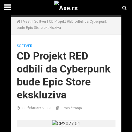
|
Vesti
|
Softver
|
CD Projekt RED odbili da Cyberpunk
bude Epic Store ekskluziva
SOFTVER
CD Projekt RED
odbili da Cyberpunk
bude Epic Store
ekskluziva
11. februara 2019.
1 min čitanja