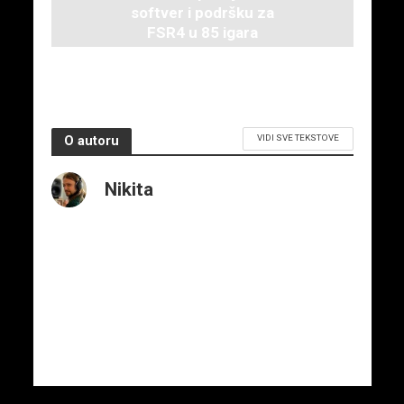
softver i podršku za
FSR4 u 85 igara
10. septembra 2025.
VIDI SVE TEKSTOVE
O autoru
Nikita