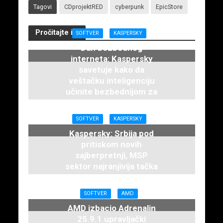
Tagovi
CDprojektRED
cyberpunk
EpicStore
Pročitajte i...
SOFTVER
KASPERSKY
Dan bezbednog
interneta: Kaspersky
savetuje kako da
veštačku inteligenciju
učinite bezbednijom za
decu
12. februara 2026.
SOFTVER
KASPERSKY
Kaspersky: Srbija pod
pritiskom novih
sajberpretnji, MSP
sektor najranjivija tačka
3. decembra 2025.
SOFTVER
AMD
AMD izbacio Adrenalin
25.9.1 upravljački