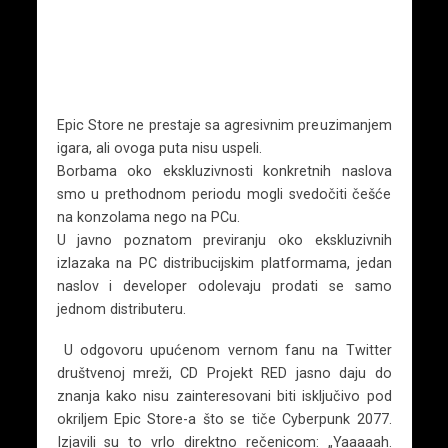
Epic Store ne prestaje sa agresivnim preuzimanjem
igara, ali ovoga puta nisu uspeli.
Borbama oko ekskluzivnosti konkretnih naslova
smo u prethodnom periodu mogli svedočiti češće
na konzolama nego na PCu.
U javno poznatom previranju oko ekskluzivnih
izlazaka na PC distribucijskim platformama, jedan
naslov i developer odolevaju prodati se samo
jednom distributeru.
U odgovoru upućenom vernom fanu na Twitter
društvenoj mreži, CD Projekt RED jasno daju do
znanja kako nisu zainteresovani biti isključivo pod
okriljem Epic Store-a što se tiče Cyberpunk 2077.
Izjavili su to vrlo direktno rečenicom: „Yaaaaah.