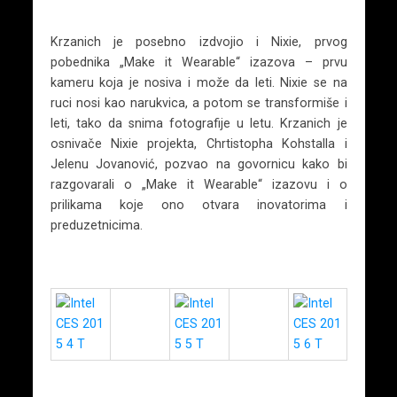
Krzanich je posebno izdvojio i Nixie, prvog
pobednika „Make it Wearable“ izazova – prvu
kameru koja je nosiva i može da leti. Nixie se na
ruci nosi kao narukvica, a potom se transformiše i
leti, tako da snima fotografije u letu. Krzanich je
osnivače Nixie projekta, Chrtistopha Kohstalla i
Jelenu Jovanović, pozvao na govornicu kako bi
razgovarali o „Make it Wearable“ izazovu i o
prilikama koje ono otvara inovatorima i
preduzetnicima.