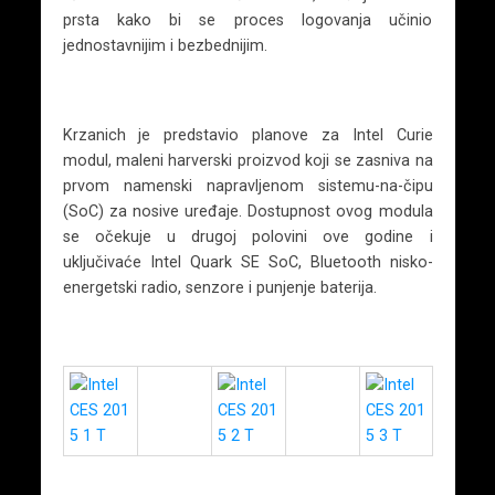
prsta kako bi se proces logovanja učinio
jednostavnijim i bezbednijim.
Krzanich je predstavio planove za Intel Curie
modul, maleni harverski proizvod koji se zasniva na
prvom namenski napravljenom sistemu-na-čipu
(SoC) za nosive uređaje. Dostupnost ovog modula
se očekuje u drugoj polovini ove godine i
uključivaće Intel Quark SE SoC, Bluetooth nisko-
energetski radio, senzore i punjenje baterija.