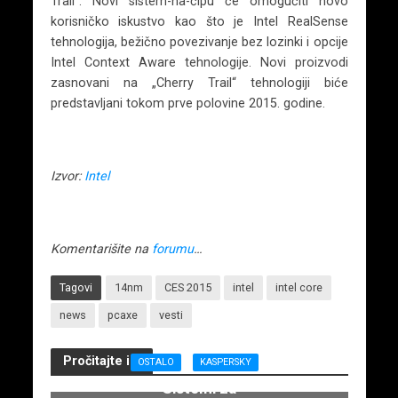
Trail“. Novi sistem-na-čipu će omogućiti novo
korisničko iskustvo kao što je Intel RealSense
tehnologija, bežično povezivanje bez lozinki i opcije
Intel Context Aware tehnologije. Novi proizvodi
zasnovani na „Cherry Trail“ tehnologiji biće
predstavljani tokom prve polovine 2015. godine.
Izvor:
Intel
Komentarišite na
forumu
…
Tagovi
14nm
CES 2015
intel
intel core
news
pcaxe
vesti
Pročitajte i...
OSTALO
KASPERSKY
Sistemi za