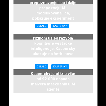
prepoznavanje lica i dalje
prepoznaju AI-
modifikovana lica,
pokazuje eksperiment
kompanije Kaspersky
OSTALO
KASPERSKY
21. maja 2026.
Mentalna privatnost pod
rizikom usled razvoja
kognitivne veštačke
inteligencije: Kaspersky
ukazuje na četiri nova
rizika
21. maja 2026.
OSTALO
KASPERSKY
Kaspersky je otkrio više
od 92.000 napada
malvera maskiranih u AI
agente
21. maja 2026.