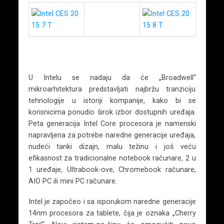
U Intelu se nadaju da će „Broadwell“
mikroarhitektura predstavljati najbržu tranziciju
tehnologije u istoriji kompanije, kako bi se
korisnicima ponudio širok izbor dostupnih uređaja.
Peta generacija Intel Core procesora je namenski
napravljena za potrebe naredne generacije uređaja,
nudeći tanki dizajn, malu težinu i još veću
efikasnost za tradicionalne notebook računare, 2 u
1 uređaje, Ultrabook-ove, Chromebook računare,
AIO PC ili mini PC računare.
Intel je započeo i sa isporukom naredne generacije
14nm procesora za tablete, čija je oznaka „Cherry