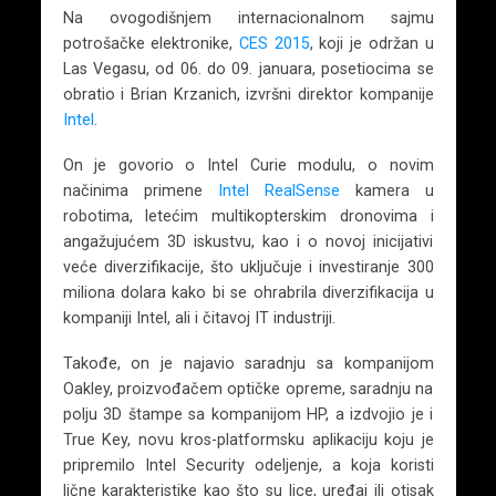
Na ovogodišnjem internacionalnom sajmu
potrošačke elektronike,
CES 2015
, koji je održan u
Las Vegasu, od 06. do 09. januara, posetiocima se
obratio i Brian Krzanich, izvršni direktor kompanije
Intel
.
On je govorio o Intel Curie modulu, o novim
načinima primene
Intel RealSense
kamera u
robotima, letećim multikopterskim dronovima i
angažujućem 3D iskustvu, kao i o novoj inicijativi
veće diverzifikacije, što uključuje i investiranje 300
miliona dolara kako bi se ohrabrila diverzifikacija u
kompaniji Intel, ali i čitavoj IT industriji.
Takođe, on je najavio saradnju sa kompanijom
Oakley, proizvođačem optičke opreme, saradnju na
polju 3D štampe sa kompanijom HP, a izdvojio je i
True Key, novu kros-platformsku aplikaciju koju je
pripremilo Intel Security odeljenje, a koja koristi
lične karakteristike kao što su lice, uređaj ili otisak