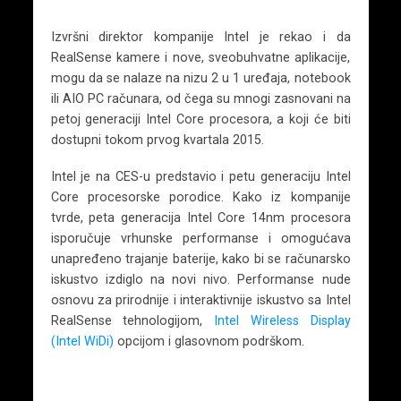
Izvršni direktor kompanije Intel je rekao i da
RealSense kamere i nove, sveobuhvatne aplikacije,
mogu da se nalaze na nizu 2 u 1 uređaja, notebook
ili AIO PC računara, od čega su mnogi zasnovani na
petoj generaciji Intel Core procesora, a koji će biti
dostupni tokom prvog kvartala 2015.
Intel je na CES-u predstavio i petu generaciju Intel
Core procesorske porodice. Kako iz kompanije
tvrde, peta generacija Intel Core 14nm procesora
isporučuje vrhunske performanse i omogućava
unapređeno trajanje baterije, kako bi se računarsko
iskustvo izdiglo na novi nivo. Performanse nude
osnovu za prirodnije i interaktivnije iskustvo sa Intel
RealSense tehnologijom,
Intel Wireless Display
(Intel WiDi)
opcijom i glasovnom podrškom.