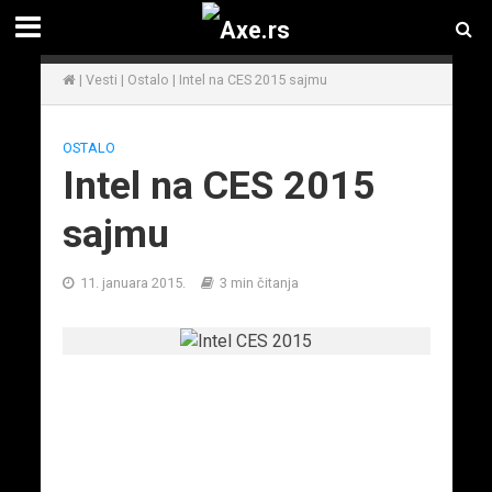
|
Vesti
|
Ostalo
|
Intel na CES 2015 sajmu
OSTALO
Intel na CES 2015
sajmu
11. januara 2015.
3 min čitanja