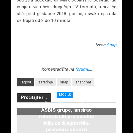
sadržaja dočekati, ali Mark Duplass je potvrdio da
imaju u vidu šest drugačijih TV formata, a prvi će
stići pred gledaoce 2018. godine, i svaka epizoda
će trajati od 8 do 10 minuta.
Izvor:
Snap
Komentarišite na
forumu
…
Tagovi
saradnja
snap
snapchat
MOBILE
Pročitajte i...
Brend Breezy, član
ASBIS grupe, lansirao
robotsku AI proizvodnu
liniju za dijagnostiku,
procenu i obnovu