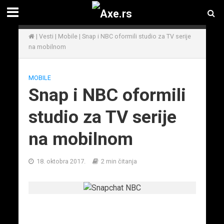
|
Vesti
|
Mobile
|
Snap i NBC oformili studio za TV serije
na mobilnom
MOBILE
Snap i NBC oformili
studio za TV serije
na mobilnom
18. oktobra 2017.
2 min čitanja