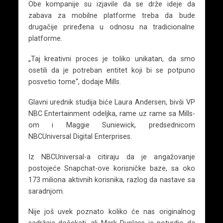
Obe kompanije su izjavile da se drže ideje da
zabava za mobilne platforme treba da bude
drugačije priređena u odnosu na tradicionalne
platforme.
„Taj kreativni proces je toliko unikatan, da smo
osetili da je potreban entitet koji bi se potpuno
posvetio tome“, dodaje Mills.
Glavni urednik studija biće Laura Andersen, bivši VP
NBC Entertainment odeljka, rame uz rame sa Mills-
om i Maggie Suniewick, predsednicom
NBCUniversal Digital Enterprises.
Iz NBCUniversal-a citiraju da je angažovanje
postojeće Snapchat-ove korisničke baze, sa oko
173 miliona aktivnih korisnika, razlog da nastave sa
saradnjom.
Nije još uvek poznato koliko će nas originalnog