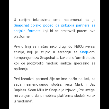
U ranijim tekstovima smo napomenuli da je
Snapchat polako počeo da prikuplja partnere za
serijske formate
koji bi se emitovali putem ove
platforme.
Prvi u liniji se našao niko drugi do NBCUniversal
studija, koji je stupio u saradnju sa
Snap
-om,
kompanijom iza Snapchat-a, kako bi oformili studio
koji će proizvoditi medijski sadržaj specijalno za
aplikaciju.
Prvi kreativni partneri čije se ime našlo na listi, za
sada neimenovanog studija, jesu Mark i Jay
Duplass. Sean Mills iz Snap-a je izjavio: „Pre svega,
mi verujemo da je mobilna platforma sledeći korak
u medijima“.