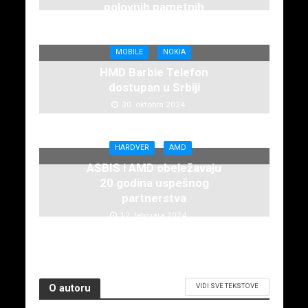
polovnih pametnih
telefona
7. februara 2025.
MOBILE
NOKIA
HMD Barbie Telefon
dostupan u Srbiji
30. oktobra 2024.
HARDVER
AMD
ASBIS i AMD obeležavaju
20 godina uspešnog
partnerstva
12. februara 2024.
VIDI SVE TEKSTOVE
O autoru