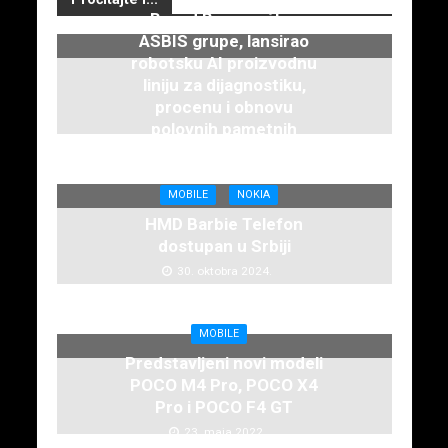
Brend Breezy, član
ASBIS grupe, lansirao
robotsku AI proizvodnu
liniju za dijagnostiku,
procenu i obnovu
polovnih pametnih
telefona
7. februara 2025.
MOBILE
NOKIA
HMD Barbie Telefon
dostupan u Srbiji
30. oktobra 2024.
MOBILE
Predstavljeni novi modeli
POCO M4 Pro, POCO X4
Pro i POCO F4 GT
23. maja 2022.