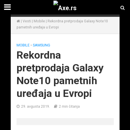
|
Vesti
|
Mobile
|
Rekordna pretprodaja Galaxy Note10
pametnih uređaja u Evropi
MOBILE
•
SAMSUNG
Rekordna
pretprodaja Galaxy
Note10 pametnih
uređaja u Evropi
29. avgusta 2019.
2 min čitanja