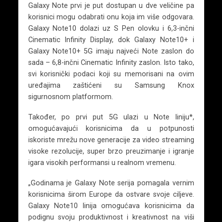
Galaxy Note prvi je put dostupan u dve veličine pa
korisnici mogu odabrati onu koja im više odgovara.
Galaxy Note10 dolazi uz S Pen olovku i 6,3-inčni
Cinematic Infinity Display, dok Galaxy Note10+ i
Galaxy Note10+ 5G imaju najveći Note zaslon do
sada – 6,8-inčni Cinematic Infinity zaslon. Isto tako,
svi korisnički podaci koji su memorisani na ovim
uređajima zaštićeni su Samsung Knox
sigurnosnom platformom.
Također, po prvi put 5G ulazi u Note liniju*,
omogućavajući korisnicima da u potpunosti
iskoriste mrežu nove generacije za video streaming
visoke rezolucije, super brzo preuzimanje i igranje
igara visokih performansi u realnom vremenu.
„Godinama je Galaxy Note serija pomagala vernim
korisnicima širom Europe da ostvare svoje ciljeve.
Galaxy Note10 linija omogućava korisnicima da
podignu svoju produktivnost i kreativnost na viši