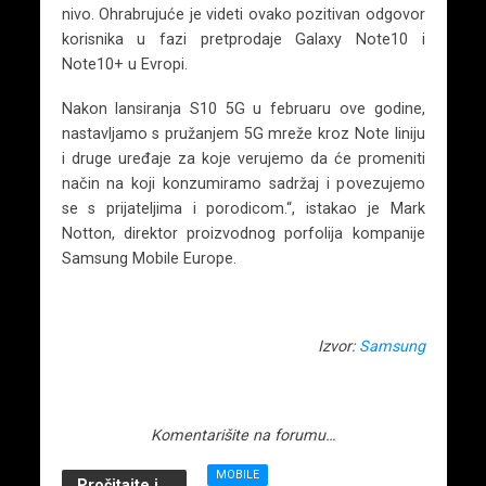
nivo. Ohrabrujuće je videti ovako pozitivan odgovor
korisnika u fazi pretprodaje Galaxy Note10 i
Note10+ u Evropi.
Nakon lansiranja S10 5G u februaru ove godine,
nastavljamo s pružanjem 5G mreže kroz Note liniju
i druge uređaje za koje verujemo da će promeniti
način na koji konzumiramo sadržaj i povezujemo
se s prijateljima i porodicom.“, istakao je Mark
Notton, direktor proizvodnog porfolija kompanije
Samsung Mobile Europe.
Izvor:
Samsung
Komentarišite na forumu…
MOBILE
Pročitajte i...