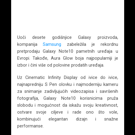
Uoči desete godišnjice Galaxy proizvoda,
kompanija
Samsung
zabeležila je rekordnu
pretprodaju Galaxy Note10 pametnih uređaja u
Evropi. Takođe, Aura Glow boja najpopularniji je
izbor i čini više od polovine prodatih uređaja.
Uz Cinematic Infinity Display od ivice do ivice,
najnapredniju S Pen olovku i najmoderniju kameru
za snimanje zadivljujućih videozapisa i savršenih
fotografija, Galaxy Note10 korisnicima pruža
slobodu i mogućnost da iskažu svoju kreativnost,
ostvare svoje ciljeve i rade ono što vole,
kombinujući elegantan dizajn i snažne
performanse.