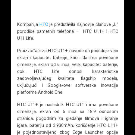
Kompanija
HTC
je predstavila najnovije članove „U“
porodice pametnih telefona – HTC U11+ i HTC
U11 Life.
Proizvođači za HTC U11+ navode da poseduje veći
ekran i kapacitet baterije, kao i da ima povećane
dimenzije, ekran od 6 inča, veliki kapacitet baterije,
dok HTC Life donosi karakteristike
zadovoljavajućeg kvaliteta flagship modela,
uključujući i Google-ove softverske inovacije
platforme Android One.
HTC U11+ je naslednik HTC U11 i ima povećane
dimenzije, ekran od 6 inča sa 18:9 odnosom
stranica, pogodnim za gledanje filmova i igranje
igara, bateriju od 3.930mAh, korišćenje HTC U11+
je pojednostavljeno zbog Edge Launcher opcije