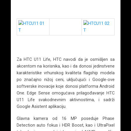
Za HTC U11 Life, HTC navodi da je osmišljen sa
akcentom na korisnika, kao i da donosi jedinstvene
karakteristike vrhunskog kvaliteta flagship modela
po značajno nižoj ceni, uključujući i Google-ove
softverske inovacije koje donosi platforma Android
One. Edge Sense omogućava prilagođavanje HTC
U11 Life svakodnevnim aktivnostima, i sadrži
Google Asistent aplikaciju.
Glavna kamera od 16 MP poseduje Phase
Detection auto fokus i HDR Boost, kao i UltraPixel