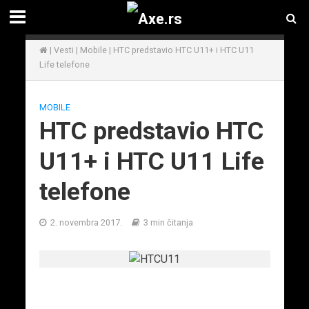
|
Vesti
|
Mobile
|
HTC predstavio HTC U11+ i HTC U11
Life telefone
MOBILE
HTC predstavio HTC
U11+ i HTC U11 Life
telefone
2. novembra 2017.
3 min čitanja