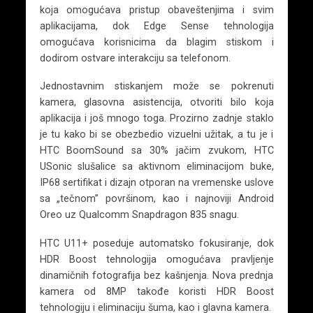
koja omogućava pristup obaveštenjima i svim
aplikacijama, dok Edge Sense tehnologija
omogućava korisnicima da blagim stiskom i
dodirom ostvare interakciju sa telefonom.
Jednostavnim stiskanjem može se pokrenuti
kamera, glasovna asistencija, otvoriti bilo koja
aplikacija i još mnogo toga. Prozirno zadnje staklo
je tu kako bi se obezbedio vizuelni užitak, a tu je i
HTC BoomSound sa 30% jačim zvukom, HTC
USonic slušalice sa aktivnom eliminacijom buke,
IP68 sertifikat i dizajn otporan na vremenske uslove
sa „tečnom” površinom, kao i najnoviji Android
Oreo uz Qualcomm Snapdragon 835 snagu.
HTC U11+ poseduje automatsko fokusiranje, dok
HDR Boost tehnologija omogućava pravljenje
dinamičnih fotografija bez kašnjenja. Nova prednja
kamera od 8MP takođe koristi HDR Boost
tehnologiju i eliminaciju šuma, kao i glavna kamera.