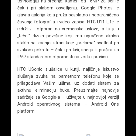
tehnologiju na prednjoj kameri od 16MP za selfije
čak i pri slabom osvetljenju. Google Photos je
glavna galerija koja pruža besplatno i neograničeno
čuvanje fotografija i video zapisa. HTC U11 Life je
izdržljiv i otporan na vremenske uslove, a tu je i
„tečni” dizajn površine koji ima ugrađeno akrilno
staklo na zadnjoj strani koje „prelama“ svetlost pri
svakom pokretu – čak i pri kiši, snegu ili prašini, sa
IP67 standardom otpornosti na vodu i prašinu.
HTC USonic slušalice u kutiji, najličnije iskustvo
slušanja zvuka na pametnom telefonu koje se
prilagođava Vašim ušima, uz dodati sistem za
aktivnu eliminaciju buke. Preuzimajte najnovije
sadržaje sa Google-a – uživajte u najnovijoj verziji
Android operativnog sistema – Android One
platformi.