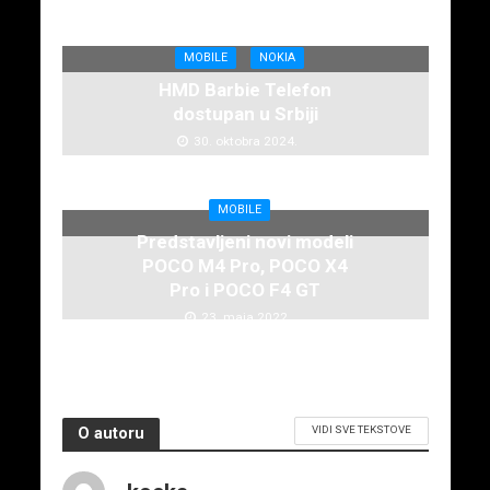
telefona
7. februara 2025.
MOBILE
NOKIA
HMD Barbie Telefon
dostupan u Srbiji
30. oktobra 2024.
MOBILE
Predstavljeni novi modeli
POCO M4 Pro, POCO X4
Pro i POCO F4 GT
23. maja 2022.
VIDI SVE TEKSTOVE
O autoru