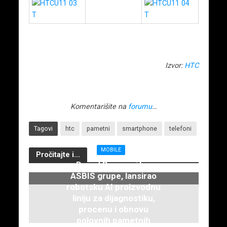
Izvor:
HTC
Komentarišite na
forumu
…
Tagovi
htc
pametni
smartphone
telefoni
MOBILE
Pročitajte i...
Brend Breezy, član
ASBIS grupe, lansirao
robotsku AI proizvodnu
liniju za dijagnostiku,
procenu i obnovu
polovnih pametnih