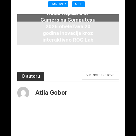
16. juna 2026.
HARDVER
ASUS
ASUS Republic of
Gamers na Computexu
2026 obeležava 20
godina inovacija kroz
interaktivno ROG Lab
iskustvo
3. juna 2026.
VIDI SVE TEKSTOVE
O autoru
Atila Gobor