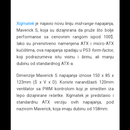
Xigmatek
je najavio novu liniju
mid-range
napajanja,
Maverick S, koja su dizajnirana da pruže što bolje
performanse sa cenovnim rangom ispod 100$.
Iako su prvenstveno namenjena ATX i micro-ATX
kućištima, ova napajanja spadaju u PS3
form-factor
,
koji podrazumeva istu visinu i širinu, ali manju
dubinu od standardnog ATX-a.
Dimenzije Maverick S napajanja iznose 150 x 85 x
123mm (Š x V x D). Koriste narandžasti 120mm
ventilator sa PWM kontrolom koji je smešten iza
lepo dizajnirane rešetke. Xigmatek je predstavio i
standardnu ATX verziju ovih napajanja, pod
nazivom Maverick, koja imaju dubinu od 158mm.