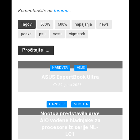
Komentarišite na
forumu
…
Tagovi
500W
600w
napajanja
news
pcaxe
psu
vesti
xigmatek
Pročitajte i...
HARDVER
ASUS
ASUS ExpertBook Ultra
29. juna 2026.
HARDVER
NOCTUA
Noctua predstavila prve
AIO vodene hladnjake za
procesore iz serije NL-
LC1