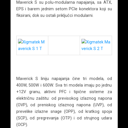
Maverick S su polu-modularna napajanja, sa ATX,
EPS i barem jednim setom PCIe konektora koji su
fiksirani, dok su ostali priključci modularni.
Maverick S liniju napajanja čine tri modela, od
400W, 500W i 600W. Sva tri modela imaju po jednu
+12V granu, aktivni PFC i tipične sisteme za
električnu zaštitu: od previsokog izlaznog napona
(OVP), od preniskog izlaznog napona (UVP), od
prevelike izlazne snage (OPP), od kratkog spoja
(SCP), od pregrevanja (OTP) i od strujnog udara
(OCP).