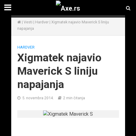
|
Vesti
|
Hardver
|
Xigmatek najavio Maverick S liniju
napajanja
HARDVER
Xigmatek najavio
Maverick S liniju
napajanja
5. novembra 2014.
2 min čitanja