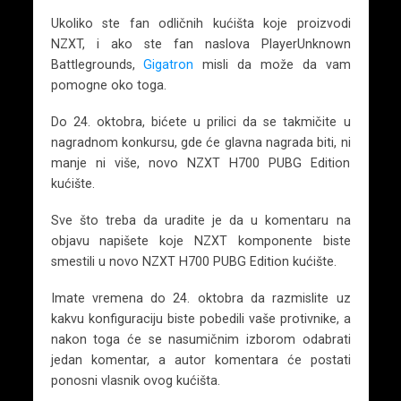
Ukoliko ste fan odličnih kućišta koje proizvodi
NZXT, i ako ste fan naslova PlayerUnknown
Battlegrounds,
Gigatron
misli da može da vam
pomogne oko toga.
Do 24. oktobra, bićete u prilici da se takmičite u
nagradnom konkursu, gde će glavna nagrada biti, ni
manje ni više, novo NZXT H700 PUBG Edition
kućište.
Sve što treba da uradite je da u komentaru na
objavu napišete koje NZXT komponente biste
smestili u novo NZXT H700 PUBG Edition kućište.
Imate vremena do 24. oktobra da razmislite uz
kakvu konfiguraciju biste pobedili vaše protivnike, a
nakon toga će se nasumičnim izborom odabrati
jedan komentar, a autor komentara će postati
ponosni vlasnik ovog kućišta.