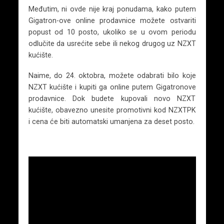
Međutim, ni ovde nije kraj ponudama, kako putem
Gigatron-ove online prodavnice možete ostvariti
popust od 10 posto, ukoliko se u ovom periodu
odlučite da usrećite sebe ili nekog drugog uz NZXT
kućište.
Naime, do 24. oktobra, možete odabrati bilo koje
NZXT kućište i kupiti ga online putem Gigatronove
prodavnice. Dok budete kupovali novo NZXT
kućište, obavezno unesite promotivni kod NZXTPK
i cena će biti automatski umanjena za deset posto.