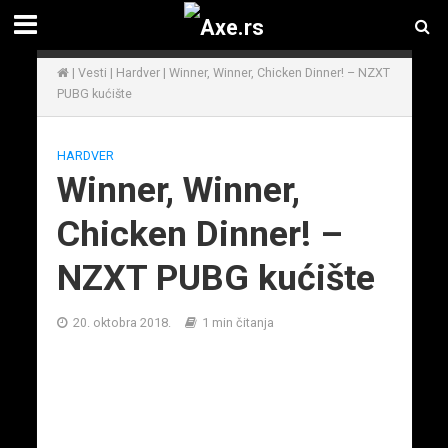
|
Vesti
|
Hardver
|
Winner, Winner, Chicken Dinner! – NZXT
PUBG kućište
HARDVER
Winner, Winner,
Chicken Dinner! –
NZXT PUBG kućište
20. oktobra 2018.
1 min čitanja