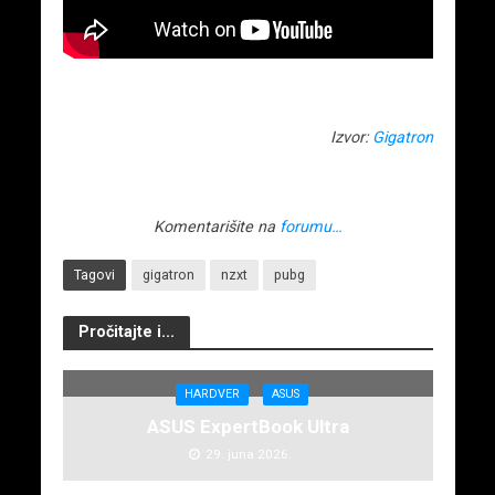
Izvor:
Gigatron
Komentarišite na
forumu…
Tagovi
gigatron
nzxt
pubg
Pročitajte i...
HARDVER
ASUS
ASUS ExpertBook Ultra
29. juna 2026.