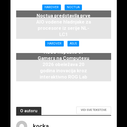
HARDVER
NOCTUA
Noctua predstavila prve
AIO vodene hladnjake za
procesore iz serije NL-
LC1
16. juna 2026.
HARDVER
ASUS
ASUS Republic of
Gamers na Computexu
2026 obeležava 20
godina inovacija kroz
interaktivno ROG Lab
iskustvo
3. juna 2026.
VIDI SVE TEKSTOVE
O autoru
kocka