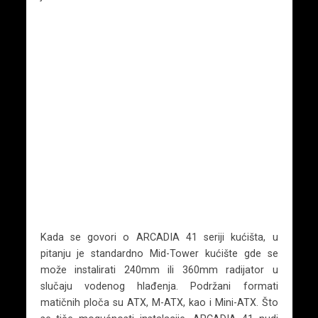
Kada se govori o ARCADIA 41 seriji kućišta, u
pitanju je standardno Mid-Tower kućište gde se
može instalirati 240mm ili 360mm radijator u
slučaju vodenog hlađenja. Podržani formati
matičnih ploča su ATX, M-ATX, kao i Mini-ATX. Što