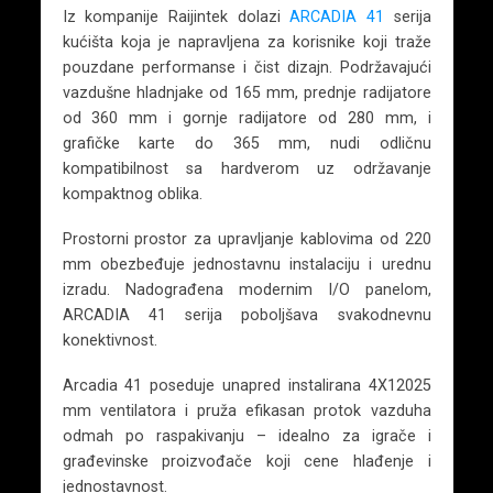
Iz kompanije Raijintek dolazi
ARCADIA 41
serija
kućišta koja je napravljena za korisnike koji traže
pouzdane performanse i čist dizajn. Podržavajući
vazdušne hladnjake od 165 mm, prednje radijatore
od 360 mm i gornje radijatore od 280 mm, i
grafičke karte do 365 mm, nudi odličnu
kompatibilnost sa hardverom uz održavanje
kompaktnog oblika.
Prostorni prostor za upravljanje kablovima od 220
mm obezbeđuje jednostavnu instalaciju i urednu
izradu. Nadograđena modernim I/O panelom,
ARCADIA 41 serija poboljšava svakodnevnu
konektivnost.
Arcadia 41 poseduje unapred instalirana 4X12025
mm ventilatora i pruža efikasan protok vazduha
odmah po raspakivanju – idealno za igrače i
građevinske proizvođače koji cene hlađenje i
jednostavnost.