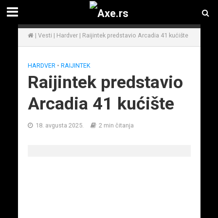
|
Vesti
|
Hardver
|
Raijintek predstavio Arcadia 41 kućište
HARDVER
•
RAIJINTEK
Raijintek predstavio
Arcadia 41 kućište
18. avgusta 2025.
2 min čitanja