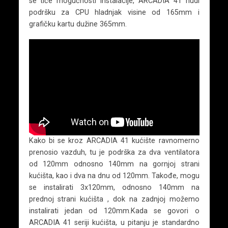
se tiče mogućnosti instalacije, ARCADIA 41 nudi
podršku za CPU hladnjak visine od 165mm i
grafičku kartu dužine 365mm.
Kako bi se kroz ARCADIA 41 kućište ravnomerno
prenosio vazduh, tu je podrška za dva ventilatora
od 120mm odnosno 140mm na gornjoj strani
kućišta, kao i dva na dnu od 120mm. Takođe, mogu
se instalirati 3x120mm, odnosno 140mm na
prednoj strani kućišta , dok na zadnjoj možemo
instalirati jedan od 120mm.Kada se govori o
ARCADIA 41 seriji kućišta, u pitanju je standardno