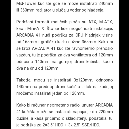
Mid-Tower kućište gde se može instalirati 240mm
ili 360mm radijator u slučaju vodenog hlađenja.
Podržani formati matičnih ploča su ATX, M-ATX,
kao i Mini-ATX. Što se tiče mogućnosti instalacije,
ARCADIA 41 nudi podršku za CPU hladnjak visine
od 165mm i grafičku kartu dužine 365mm. Kako bi
se kroz ARCADIA 41 kućište ravnomerno prenosio
vazduh, tu je podrška za dva ventilatora od 120mm
odnosno 140mm na gornjoj strani kućišta, kao i
dva na dnu od 120mm.
Takođe, mogu se instalirati 3x120mm, odnosno
140mm na prednoj strani kućišta , dok na zadnjoj
možemo instalirati jedan od 120mm.
Kako bi računar neometano radio, unutar ARCADIA
41 kućišta može se instalirati napajanje do 220mm
dužine, a kada pričamo o skladištenju podataka, tu
je podrška za 2×3.5″ HDD + 3x 2.5″ SSD/HDD.