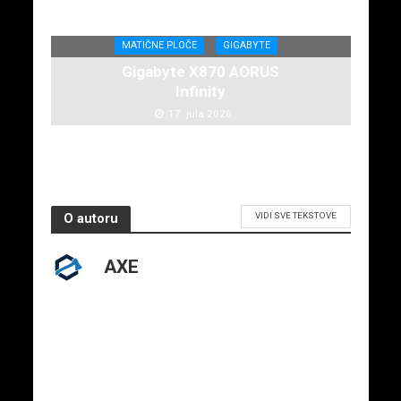
MATIČNE PLOČE
GIGABYTE
Gigabyte X870 AORUS
Infinity
17. jula 2026.
VIDI SVE TEKSTOVE
O autoru
AXE