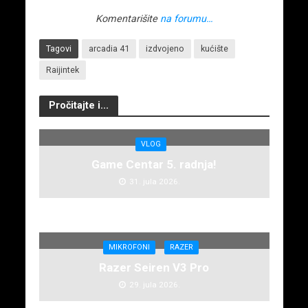
Komentarišite
na forumu…
Tagovi
arcadia 41
izdvojeno
kućište
Raijintek
Pročitajte i...
VLOG
Game Centar 5. radnja!
31. jula 2026.
MIKROFONI
RAZER
Razer Seiren V3 Pro
29. jula 2026.