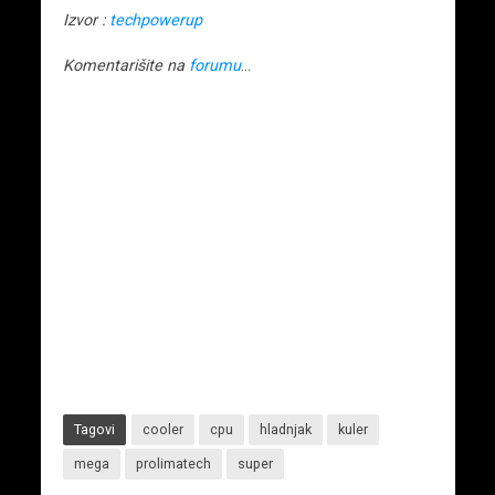
Izvor :
techpowerup
Komentarišite na
forumu
…
Tagovi
cooler
cpu
hladnjak
kuler
mega
prolimatech
super