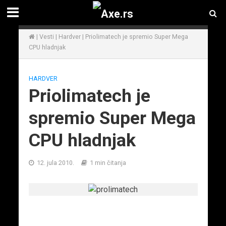
|
Vesti
|
Hardver
|
Priolimatech je spremio Super Mega
CPU hladnjak
HARDVER
Priolimatech je
spremio Super Mega
CPU hladnjak
12. jula 2010.
1 min čitanja