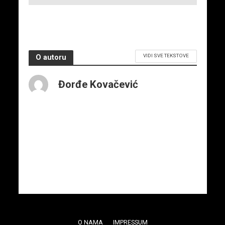
iskustvo
3. juna 2026.
VIDI SVE TEKSTOVE
O autoru
Đorđe Kovačević
O NAMA
IMPRESSUM