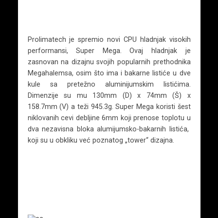
Prolimatech je spremio novi CPU hladnjak visokih
performansi, Super Mega. Ovaj hladnjak je
zasnovan na dizajnu svojih popularnih prethodnika
Megahalemsa, osim što ima i bakarne listiće u dve
kule sa pretežno aluminijumskim listićima.
Dimenzije su mu 130mm (D) x 74mm (Š) x
158.7mm (V) a teži 945.3g. Super Mega koristi šest
niklovanih cevi debljine 6mm koji prenose toplotu u
dva nezavisna bloka alumijumsko-bakarnih listića,
koji su u obkliku već poznatog „tower“ dizajna.