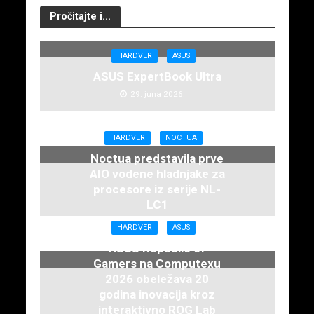
Pročitajte i...
HARDVER
ASUS
ASUS ExpertBook Ultra
29. juna 2026.
HARDVER
NOCTUA
Noctua predstavila prve
AIO vodene hladnjake za
procesore iz serije NL-
LC1
16. juna 2026.
HARDVER
ASUS
ASUS Republic of
Gamers na Computexu
2026 obeležava 20
godina inovacija kroz
interaktivno ROG Lab