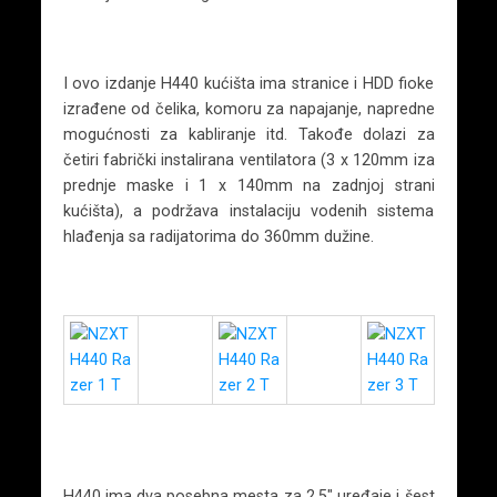
I ovo izdanje H440 kućišta ima stranice i HDD fioke
izrađene od čelika, komoru za napajanje, napredne
mogućnosti za kabliranje itd. Takođe dolazi za
četiri fabrički instalirana ventilatora (3 x 120mm iza
prednje maske i 1 x 140mm na zadnjoj strani
kućišta), a podržava instalaciju vodenih sistema
hlađenja sa radijatorima do 360mm dužine.
H440 ima dva posebna mesta za 2.5″ uređaje i šest