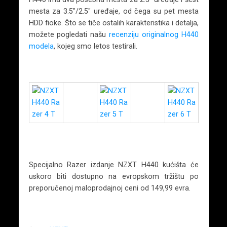
mesta za 3.5″/2.5″ uređaje, od čega su pet mesta
HDD fioke. Što se tiče ostalih karakteristika i detalja,
možete pogledati našu
recenziju originalnog H440
modela
, kojeg smo letos testirali.
Specijalno Razer izdanje NZXT H440 kućišta će
uskoro biti dostupno na evropskom tržištu po
preporučenoj maloprodajnoj ceni od 149,99 evra.