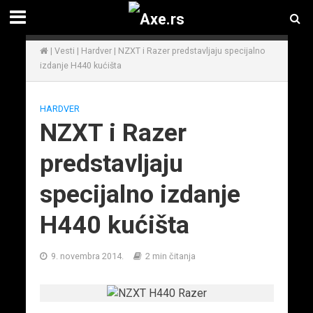
|
Vesti
|
Hardver
|
NZXT i Razer predstavljaju specijalno
izdanje H440 kućišta
HARDVER
NZXT i Razer
predstavljaju
specijalno izdanje
H440 kućišta
9. novembra 2014.
2 min čitanja