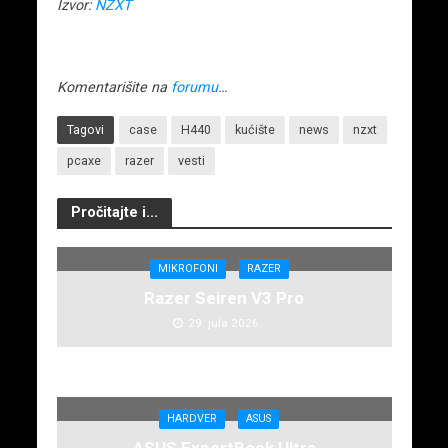
Izvor:
NZXT
Komentarišite na
forumu
…
Tagovi
case
H440
kućište
news
nzxt
pcaxe
razer
vesti
Pročitajte i...
MIKROFONI
RAZER
Razer Seiren V3 Pro
29. jula 2026.
HARDVER
ASUS