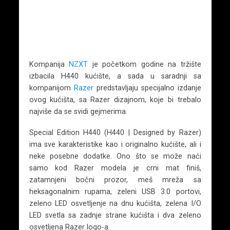
Kompanija
NZXT
je početkom godine na tržište
izbacila H440 kućište, a sada u saradnji sa
kompanijom
Razer
predstavljaju specijalno izdanje
ovog kućišta, sa Razer dizajnom, koje bi trebalo
najviše da se svidi gejmerima.
Special Edition H440 (H440 | Designed by Razer)
ima sve karakteristike kao i originalno kućište, ali i
neke posebne dodatke. Ono što se može naći
samo kod Razer modela je crni mat finiš,
zatamnjeni bočni prozor, meš mreža sa
heksagonalnim rupama, zeleni USB 3.0 portovi,
zeleno LED osvetljenje na dnu kućišta, zelena I/O
LED svetla sa zadnje strane kućišta i dva zeleno
osvetljena Razer logo-a.