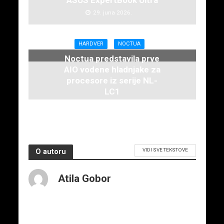
ASUS ExpertBook Ultra
29. juna 2026.
HARDVER
NOCTUA
Noctua predstavila prve
AIO vodene hladnjake za
procesore iz serije NL-
LC1
16. juna 2026.
VIDI SVE TEKSTOVE
O autoru
Atila Gobor