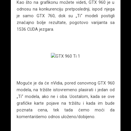
Kao što na grafikonu možete videti, GTX 960 je u
odnosu na konkurenciju pretposlednji, ispod njega
je samo GTX 760, dok su „Ti“ modeli postigli
značajno bolje rezultate, pogotovo varijanta sa
1536 CUDA jezgara.
Moguće je da će nVidia, pored osnovnog GTX 960
modela, na tržište istovremeno plasirati i jedan od
„Ti“ modela, ako ne i oba. Uostalom, kada se ove
grafičke karte pojave na tržištu i kada im bude
poznata cena, tek tada ćemo moći da
komentarišemo odnos uloženo/dobijeno.