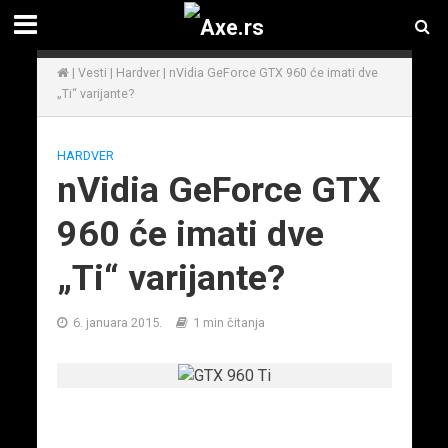
|
Vesti
|
Hardver
|
nVidia GeForce GTX 960 će imati dve
„Ti“ varijante?
HARDVER
nVidia GeForce GTX
960 će imati dve
„Ti“ varijante?
6. januara 2015.
1 min čitanja