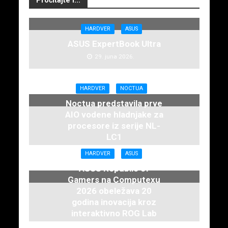
HARDVER
ASUS
ASUS ExpertBook Ultra
29. juna 2026.
HARDVER
NOCTUA
Noctua predstavila prve
AIO vodene hladnjake za
procesore iz serije NL-
LC1
16. juna 2026.
HARDVER
ASUS
ASUS Republic of
Gamers na Computexu
2026 obeležava 20
godina inovacija kroz
interaktivno ROG Lab
iskustvo