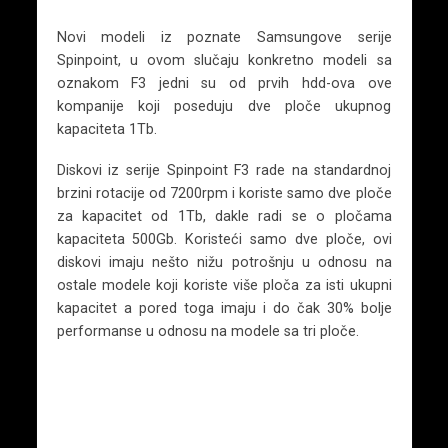
Novi modeli iz poznate Samsungove serije
Spinpoint, u ovom slučaju konkretno modeli sa
oznakom F3 jedni su od prvih hdd-ova ove
kompanije koji poseduju dve ploče ukupnog
kapaciteta 1Tb.
Diskovi iz serije Spinpoint F3 rade na standardnoj
brzini rotacije od 7200rpm i koriste samo dve ploče
za kapacitet od 1Tb, dakle radi se o pločama
kapaciteta 500Gb. Koristeći samo dve ploče, ovi
diskovi imaju nešto nižu potrošnju u odnosu na
ostale modele koji koriste više ploča za isti ukupni
kapacitet a pored toga imaju i do čak 30% bolje
performanse u odnosu na modele sa tri ploče.