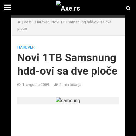
|
Vesti
|
Hardver
|
Novi 1TB Samsnung hdd-ovi sa dve
ploče
HARDVER
Novi 1TB Samsnung
hdd-ovi sa dve ploče
1. avgusta 2009.
2 min čitanja