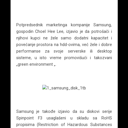
Potpredsednik marketinga kompanije Samsung,
gospodin Choel Hee Lee, izjavio je da potrošači i
njihovi kupci ne žele samo dodatni kapacitet i
povećanje prostora na hdd-ovima, već žele i dobre
performanse za svoje serverske ili desktop
sisteme, u isto vreme promovišući i takozvani
„green environment „.
Samsung je takođe izjavio da su diskovi serije
Spinpoint F3 usaglašeni u skladu sa RoHS
propisima (Restriction of Hazardous Substances