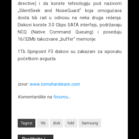
directive) i da koriste tehnologiju pod nazivom
„SilentSeek and NoiseGuard“ koja omogućava
dosta tiši rad u odnosu na neka druga rešenja.
Diskovi koriste 3.0 Gbps SATA interfejs, podržavaju
NCQ (Native Command Queuing) i poseduju
16/32Mb takozvane „buffer“ memorije.
1Tb Spinpoint F3 diskovi su zakazani za isporuku
početkom avgusta.
Izvor:
www.tomshardware.com
Komentarišite na
forumu
…
Tagovi
1tb
disk
hdd
Samsung
Pročitajte i...