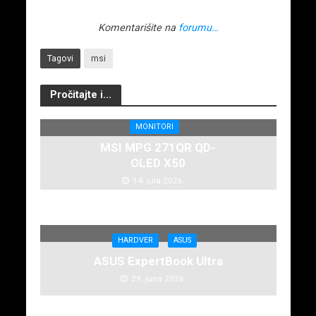
Komentarišite na
forumu…
Tagovi
msi
Pročitajte i...
MONITORI
MSI MPG 271QR QD-
OLED X50
14. jula 2026.
HARDVER
ASUS
ASUS ExpertBook Ultra
29. juna 2026.