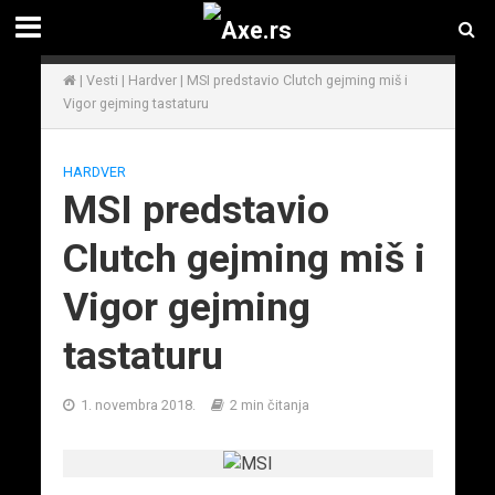
|
Vesti
|
Hardver
|
MSI predstavio Clutch gejming miš i
Vigor gejming tastaturu
HARDVER
MSI predstavio
Clutch gejming miš i
Vigor gejming
tastaturu
1. novembra 2018.
2 min čitanja