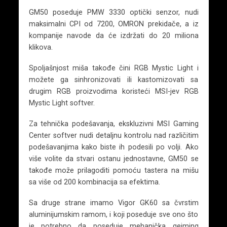
GM50 poseduje PMW 3330 optički senzor, nudi
maksimalni CPI od 7200, OMRON prekidače, a iz
kompanije navode da će izdržati do 20 miliona
klikova.
Spoljašnjost miša takođe čini RGB Mystic Light i
možete ga sinhronizovati ili kastomizovati sa
drugim RGB proizvodima koristeći MSI-jev RGB
Mystic Light softver.
Za tehnička podešavanja, ekskluzivni MSI Gaming
Center softver nudi detaljnu kontrolu nad različitim
podešavanjima kako biste ih podesili po volji. Ako
više volite da stvari ostanu jednostavne, GM50 se
takođe može prilagoditi pomoću tastera na mišu
sa više od 200 kombinacija sa efektima.
Sa druge strane imamo Vigor GK60 sa čvrstim
aluminijumskim ramom, i koji poseduje sve ono što
je potrebno da poseduje mehanička gejming