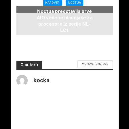
HARDVER
NOCTUA
Noctua predstavila prve
AIO vodene hladnjake za
procesore iz serije NL-
LC1
16. juna 2026.
VIDI SVE TEKSTOVE
O autoru
kocka