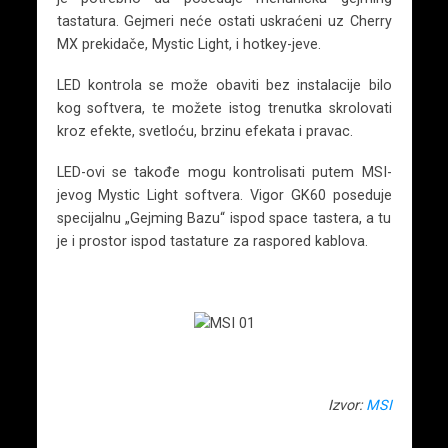
tastatura. Gejmeri neće ostati uskraćeni uz Cherry
MX prekidače, Mystic Light, i hotkey-jeve.
LED kontrola se može obaviti bez instalacije bilo
kog softvera, te možete istog trenutka skrolovati
kroz efekte, svetloću, brzinu efekata i pravac.
LED-ovi se takođe mogu kontrolisati putem MSI-
jevog Mystic Light softvera. Vigor GK60 poseduje
specijalnu „Gejming Bazu“ ispod space tastera, a tu
je i prostor ispod tastature za raspored kablova.
Izvor:
MSI