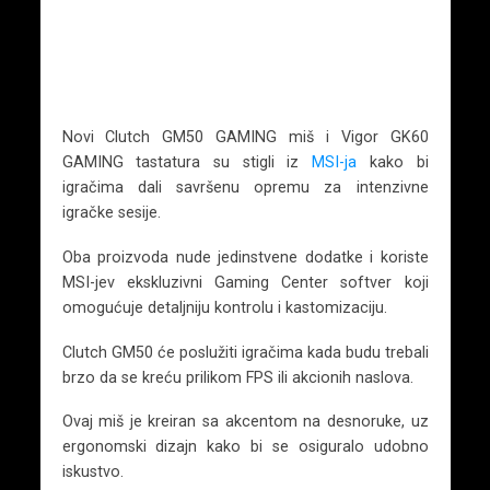
Novi Clutch GM50 GAMING miš i Vigor GK60
GAMING tastatura su stigli iz
MSI-ja
kako bi
igračima dali savršenu opremu za intenzivne
igračke sesije.
Oba proizvoda nude jedinstvene dodatke i koriste
MSI-jev ekskluzivni Gaming Center softver koji
omogućuje detaljniju kontrolu i kastomizaciju.
Clutch GM50 će poslužiti igračima kada budu trebali
brzo da se kreću prilikom FPS ili akcionih naslova.
Ovaj miš je kreiran sa akcentom na desnoruke, uz
ergonomski dizajn kako bi se osiguralo udobno
iskustvo.