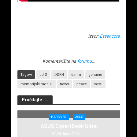
Izvor:
Essencore
Komentarišite na
forumu
…
Tagovi
ddr3
DDR4
dimm
genuine
memorijski moduli
news
pcaxe
vesti
Pročitajte i...
HARDVER
ASUS
ASUS ExpertBook Ultra
29. juna 2026.