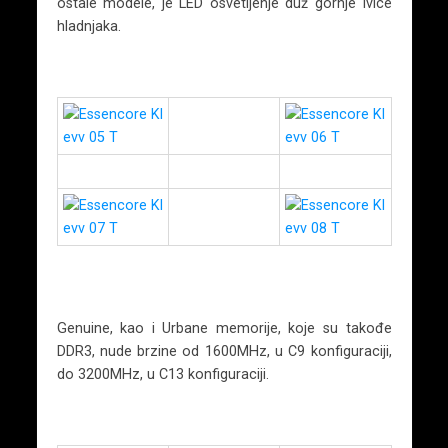
ostale modele, je LED osvetljenje duž gornje ivice
hladnjaka.
Genuine, kao i Urbane memorije, koje su takođe
DDR3, nude brzine od 1600MHz, u C9 konfiguraciji,
do 3200MHz, u C13 konfiguraciji.