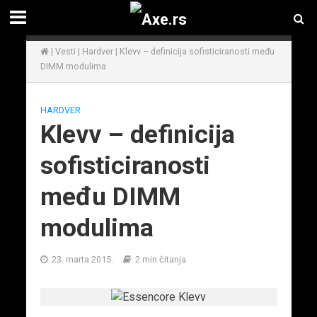
|
Vesti
|
Hardver
|
Klevv – definicija sofisticiranosti među
DIMM modulima
HARDVER
Klevv – definicija
sofisticiranosti
među DIMM
modulima
23. marta 2015.
2 min čitanja