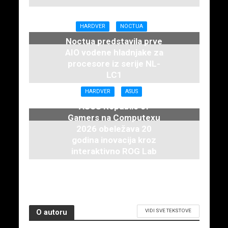
HARDVER
NOCTUA
Noctua predstavila prve
AIO vodene hladnjake za
procesore iz serije NL-
LC1
16. juna 2026.
HARDVER
ASUS
ASUS Republic of
Gamers na Computexu
2026 obeležava 20
godina inovacija kroz
interaktivno ROG Lab
iskustvo
3. juna 2026.
VIDI SVE TEKSTOVE
O autoru