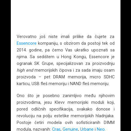
Verovatno još niste imali prilike da čujete za
Essencore
kompaniju, s obzirom da postoji tek od
2014. godine, pa ćemo Vas ukratko upoznati sa
njima. Sa sedištem u Hong Kongu, Essencore je
ogranak SK Grupe, specijalizovan za proizvodnju
high end
memorijskih čipova i za sada imaju osam
proizvoda – pet DRAM memorija, micro SDHC
karticu, USB fleš memoriju i NAND fleš memoriju.
Ono što je posebno zanimljivo među njihovim
proizvodima, jesu Klevv memorijski moduli koji,
pored odličnih specifikacija, svakako donose i
revoluciju na polju estetike memorijskih hladnjaka.
Postoje četiri modela ovih sofisticiranih DIMM
modula, nazvanih:
Cras
,
Genuine
,
Urbane
i
Neo
.