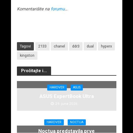
Komentarišite na
forumu
…
Tagovi
2133
chanel
ddr3
dual
hyperx
kingston
Pročitajte i...
HARDVER
ASUS
ASUS ExpertBook Ultra
29. juna 2026.
HARDVER
NOCTUA
Noctua predstavila prve