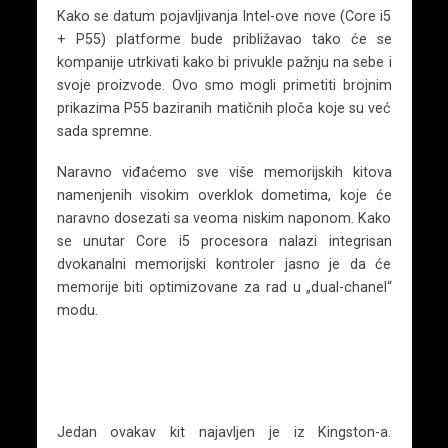
Kako se datum pojavljivanja Intel-ove nove (Core i5
+ P55) platforme bude približavao tako će se
kompanije utrkivati kako bi privukle pažnju na sebe i
svoje proizvode. Ovo smo mogli primetiti brojnim
prikazima P55 baziranih matičnih ploča koje su već
sada spremne.
Naravno viđaćemo sve više memorijskih kitova
namenjenih visokim overklok dometima, koje će
naravno dosezati sa veoma niskim naponom. Kako
se unutar Core i5 procesora nalazi integrisan
dvokanalni memorijski kontroler jasno je da će
memorije biti optimizovane za rad u „dual-chanel“
modu.
Jedan ovakav kit najavljen je iz Kingston-a.