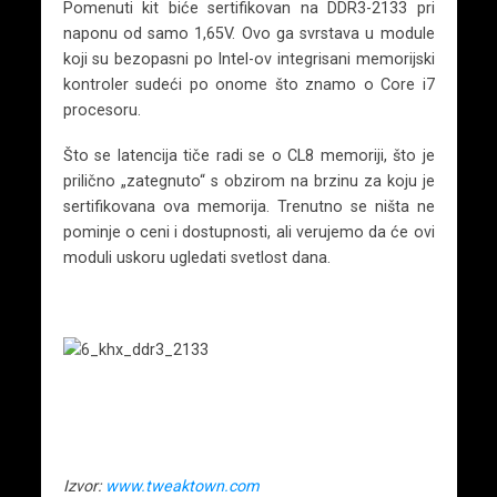
Pomenuti kit biće sertifikovan na DDR3-2133 pri
naponu od samo 1,65V. Ovo ga svrstava u module
koji su bezopasni po Intel-ov integrisani memorijski
kontroler sudeći po onome što znamo o Core i7
procesoru.
Što se latencija tiče radi se o CL8 memoriji, što je
prilično „zategnuto“ s obzirom na brzinu za koju je
sertifikovana ova memorija. Trenutno se ništa ne
pominje o ceni i dostupnosti, ali verujemo da će ovi
moduli uskoru ugledati svetlost dana.
Izvor:
www.tweaktown.com