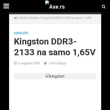
|
Vesti
|
Hardver
|
Kingston DDR3-2133 na samo 1,65V
HARDVER
Kingston DDR3-
2133 na samo 1,65V
5. avgusta 2009.
1 min čitanja