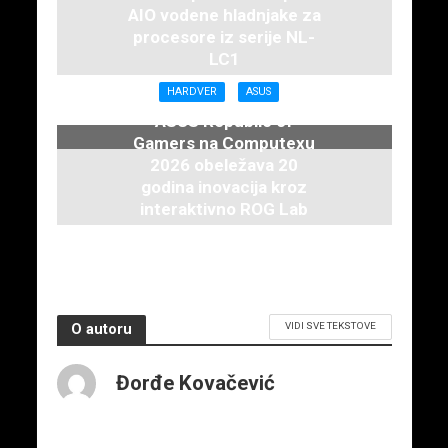
AIO vodene hladnjake za
procesore iz serije NL-
LC1
16. juna 2026.
HARDVER
ASUS
ASUS Republic of
Gamers na Computexu
2026 obeležava 20
godina inovacija kroz
interaktivno ROG Lab
iskustvo
3. juna 2026.
VIDI SVE TEKSTOVE
O autoru
Đorđe Kovačević