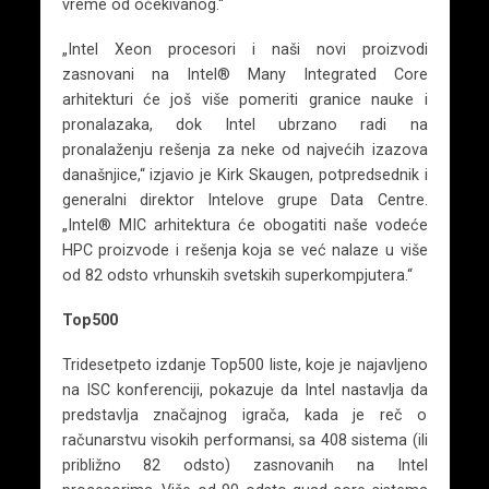
vreme od očekivanog.“
„Intel Xeon procesori i naši novi proizvodi
zasnovani na Intel® Many Integrated Core
arhitekturi će još više pomeriti granice nauke i
pronalazaka, dok Intel ubrzano radi na
pronalaženju rešenja za neke od najvećih izazova
današnjice,“ izjavio je Kirk Skaugen, potpredsednik i
generalni direktor Intelove grupe Data Centre.
„Intel® MIC arhitektura će obogatiti naše vodeće
HPC proizvode i rešenja koja se već nalaze u više
od 82 odsto vrhunskih svetskih superkompjutera.“
Top500
Tridesetpeto izdanje Top500 liste, koje je najavljeno
na ISC konferenciji, pokazuje da Intel nastavlja da
predstavlja značajnog igrača, kada je reč o
računarstvu visokih performansi, sa 408 sistema (ili
približno 82 odsto) zasnovanih na Intel