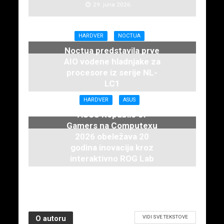
29. juna 2026.
HARDVER
NOCTUA
Noctua predstavila prve
AIO vodene hladnjake za
procesore iz serije NL-
LC1
16. juna 2026.
HARDVER
ASUS
ASUS Republic of
Gamers na Computexu
2026 obeležava 20
godina inovacija kroz
interaktivno ROG Lab
iskustvo
3. juna 2026.
VIDI SVE TEKSTOVE
O autoru