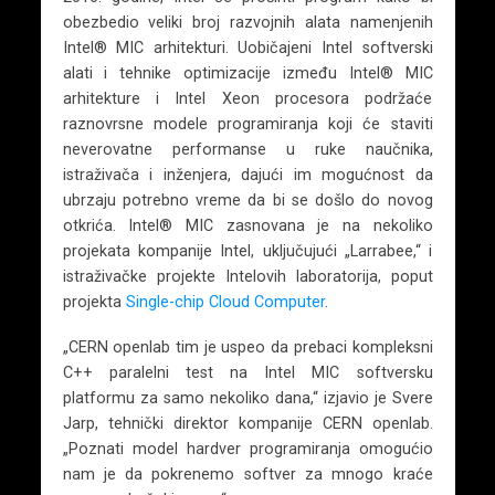
obezbedio veliki broj razvojnih alata namenjenih
Intel® MIC arhitekturi. Uobičajeni Intel softverski
alati i tehnike optimizacije između Intel® MIC
arhitekture i Intel Xeon procesora podržaće
raznovrsne modele programiranja koji će staviti
neverovatne performanse u ruke naučnika,
istraživača i inženjera, dajući im mogućnost da
ubrzaju potrebno vreme da bi se došlo do novog
otkrića. Intel® MIC zasnovana je na nekoliko
projekata kompanije Intel, uključujući „Larrabee,“ i
istraživačke projekte Intelovih laboratorija, poput
projekta
Single-chip Cloud Computer
.
„CERN openlab tim je uspeo da prebaci kompleksni
C++ paralelni test na Intel MIC softversku
platformu za samo nekoliko dana,“ izjavio je Svere
Jarp, tehnički direktor kompanije CERN openlab.
„Poznati model hardver programiranja omogućio
nam je da pokrenemo softver za mnogo kraće