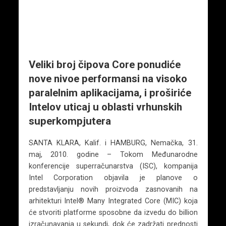
Veliki broj čipova Core ponudiće
nove nivoe performansi na visoko
paralelnim aplikacijama, i proširiće
Intelov uticaj u oblasti vrhunskih
superkompjutera
SANTA KLARA, Kalif. i HAMBURG, Nemačka, 31.
maj, 2010. godine – Tokom Međunarodne
konferencije superračunarstva (ISC), kompanija
Intel Corporation objavila je planove o
predstavljanju novih proizvoda zasnovanih na
arhitekturi Intel® Many Integrated Core (MIC) koja
će stvoriti platforme sposobne da izvedu do billion
izračunavanja u sekundi, dok će zadržati prednosti