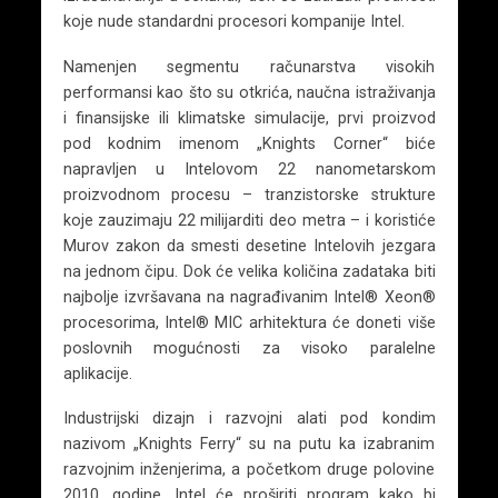
koje nude standardni procesori kompanije Intel.
Namenjen segmentu računarstva visokih
performansi kao što su otkrića, naučna istraživanja
i finansijske ili klimatske simulacije, prvi proizvod
pod kodnim imenom „Knights Corner“ biće
napravljen u Intelovom 22 nanometarskom
proizvodnom procesu – tranzistorske strukture
koje zauzimaju 22 milijarditi deo metra – i koristiće
Murov zakon da smesti desetine Intelovih jezgara
na jednom čipu. Dok će velika količina zadataka biti
najbolje izvršavana na nagrađivanim Intel® Xeon®
procesorima, Intel® MIC arhitektura će doneti više
poslovnih mogućnosti za visoko paralelne
aplikacije.
Industrijski dizajn i razvojni alati pod kondim
nazivom „Knights Ferry“ su na putu ka izabranim
razvojnim inženjerima, a početkom druge polovine
2010. godine, Intel će proširiti program kako bi