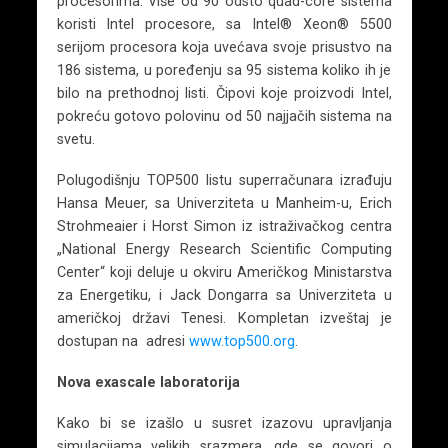
procesorima. Više od 90 odsto quad-core sistema
koristi Intel procesore, sa Intel® Xeon® 5500
serijom procesora koja uvećava svoje prisustvo na
186 sistema, u poređenju sa 95 sistema koliko ih je
bilo na prethodnoj listi. Čipovi koje proizvodi Intel,
pokreću gotovo polovinu od 50 najjačih sistema na
svetu.
Polugodišnju TOP500 listu superračunara izrađuju
Hansa Meuer, sa Univerziteta u Manheim-u, Erich
Strohmeaier i Horst Simon iz istraživačkog centra
„National Energy Research Scientific Computing
Center“ koji deluje u okviru Američkog Ministarstva
za Energetiku, i Jack Dongarra sa Univerziteta u
američkoj državi Tenesi. Kompletan izveštaj je
dostupan na adresi
www.top500.org
.
Nova exascale laboratorija
Kako bi se izašlo u susret izazovu upravljanja
simulacijama velikih srazmera, gde se govori o