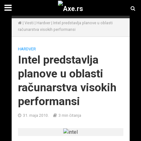
|
Vesti
|
Hardver
|
Intel predstavlja planove u oblasti
računarstva visokih performansi
HARDVER
Intel predstavlja
planove u oblasti
računarstva visokih
performansi
31. maja 2010.
3 min čitanja