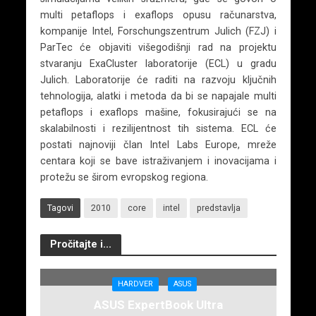
multi petaflops i exaflops opusu računarstva,
kompanije Intel, Forschungszentrum Julich (FZJ) i
ParTec će objaviti višegodišnji rad na projektu
stvaranju ExaCluster laboratorije (ECL) u gradu
Julich. Laboratorije će raditi na razvoju ključnih
tehnologija, alatki i metoda da bi se napajale multi
petaflops i exaflops mašine, fokusirajući se na
skalabilnosti i rezilijentnost tih sistema. ECL će
postati najnoviji član Intel Labs Europe, mreže
centara koji se bave istraživanjem i inovacijama i
protežu se širom evropskog regiona.
Tagovi
2010
core
intel
predstavlja
Pročitajte i...
HARDVER
ASUS
ASUS ExpertBook Ultra