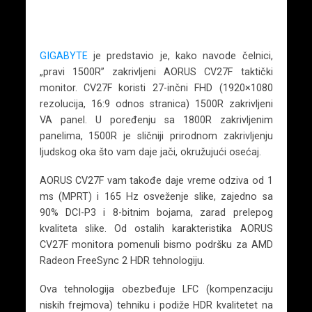
GIGABYTE
je predstavio je, kako navode čelnici,
„pravi 1500R” zakrivljeni AORUS CV27F taktički
monitor. CV27F koristi 27-inčni FHD (1920×1080
rezolucija, 16:9 odnos stranica) 1500R zakrivljeni
VA panel. U poređenju sa 1800R zakrivljenim
panelima, 1500R je sličniji prirodnom zakrivljenju
ljudskog oka što vam daje jači, okružujući osećaj.
AORUS CV27F vam takođe daje vreme odziva od 1
ms (MPRT) i 165 Hz osveženje slike, zajedno sa
90% DCI-P3 i 8-bitnim bojama, zarad prelepog
kvaliteta slike. Od ostalih karakteristika AORUS
CV27F monitora pomenuli bismo podršku za AMD
Radeon FreeSync 2 HDR tehnologiju.
Ova tehnologija obezbeđuje LFC (kompenzaciju
niskih frejmova) tehniku i podiže HDR kvalitetet na