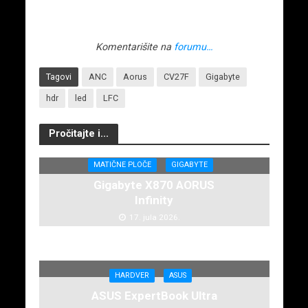
Komentarišite na
forumu…
Tagovi
ANC
Aorus
CV27F
Gigabyte
hdr
led
LFC
Pročitajte i...
MATIČNE PLOČE
GIGABYTE
Gigabyte X870 AORUS
Infinity
17. jula 2026.
HARDVER
ASUS
ASUS ExpertBook Ultra