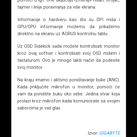
tajmer i linije poravnanja za više ekrana.
Informacije o hardveru kao što su DPI miša i
GPU/CPU informacije možemo da prikažemo
direktno na ekranu uz AORUS kontrolnu tablu.
Uz OSD Sidekick sada možete kontrolisati monitor
kroz ovaj softver i kontrolisati svoj OSD mišem i
tastaturom. Ovo je mnogo lakši način da podesite
svoj monitor.
Na kraju imamo i aktivno poništavanje buke (ANC).
Kada priključite mikrofon u monitor, pomoći će
vam da poništite buku oko sebe. Jedina stvar koja
prolazi kroz mikrofon kada komunicirate sa svojim
saborcima je vaš glas.
Izvor:
GIGABYTE