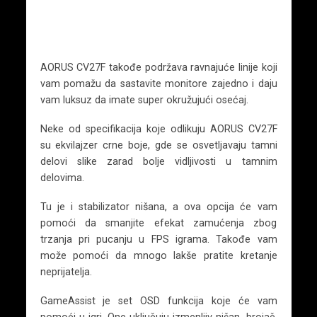
AORUS CV27F takođe podržava ravnajuće linije koji
vam pomažu da sastavite monitore zajedno i daju
vam luksuz da imate super okružujući osećaj.
Neke od specifikacija koje odlikuju AORUS CV27F
su ekvilajzer crne boje, gde se osvetljavaju tamni
delovi slike zarad bolje vidljivosti u tamnim
delovima.
Tu je i stabilizator nišana, a ova opcija će vam
pomoći da smanjite efekat zamućenja zbog
trzanja pri pucanju u FPS igrama. Takođe vam
može pomoći da mnogo lakše pratite kretanje
neprijatelja.
GameAssist je set OSD funkcija koje će vam
pomoći u igri. One uključuju izmenljiv nišan, brojač,