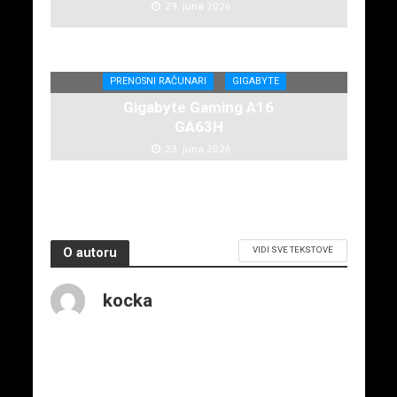
29. juna 2026.
PRENOSNI RAČUNARI
GIGABYTE
Gigabyte Gaming A16
GA63H
23. juna 2026.
VIDI SVE TEKSTOVE
O autoru
kocka