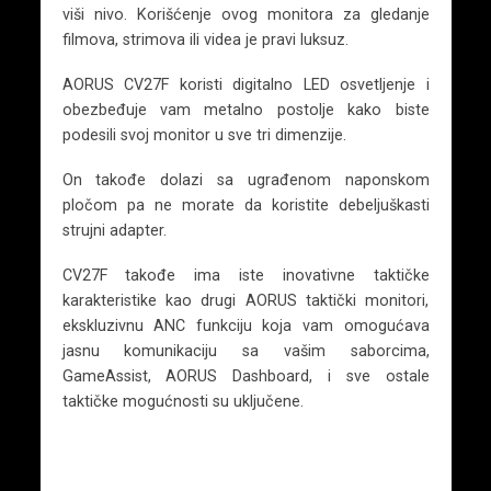
viši nivo. Korišćenje ovog monitora za gledanje
filmova, strimova ili videa je pravi luksuz.
AORUS CV27F koristi digitalno LED osvetljenje i
obezbeđuje vam metalno postolje kako biste
podesili svoj monitor u sve tri dimenzije.
On takođe dolazi sa ugrađenom naponskom
pločom pa ne morate da koristite debeljuškasti
strujni adapter.
CV27F takođe ima iste inovativne taktičke
karakteristike kao drugi AORUS taktički monitori,
ekskluzivnu ANC funkciju koja vam omogućava
jasnu komunikaciju sa vašim saborcima,
GameAssist, AORUS Dashboard, i sve ostale
taktičke mogućnosti su uključene.