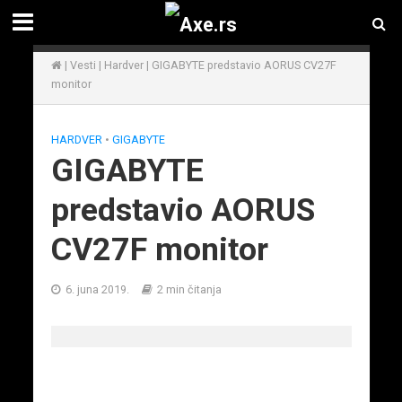
|
Vesti
|
Hardver
|
GIGABYTE predstavio AORUS CV27F
monitor
HARDVER
•
GIGABYTE
GIGABYTE
predstavio AORUS
CV27F monitor
6. juna 2019.
2 min čitanja