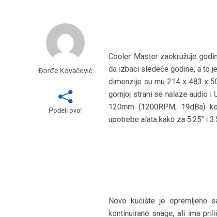
Cooler Master zaokružuje godin
da izbaci sledeće godine, a to 
Đorđe Kovačević
dimenzije su mu 214 x 483 x 508 
gornjoj strani se nalaze audio i
120mm (1200RPM, 19dBa) koji 
Podeli ovo!
upotrebe alata kako za 5.25″ i 3.
Novo kućište je opremljeno
kontinuirane snage, ali ima pr