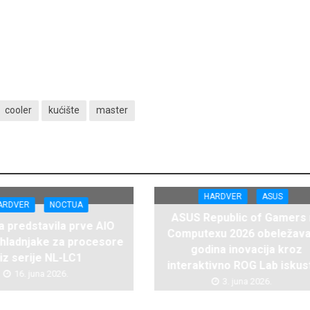
cooler
kućište
master
HARDVER
ASUS
ARDVER
NOCTUA
ASUS Republic of Gamers
 predstavila prve AIO
Computexu 2026 obeležava
hladnjake za procesore
godina inovacija kroz
iz serije NL-LC1
interaktivno ROG Lab iskus
16. juna 2026.
3. juna 2026.