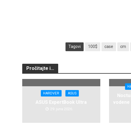
Tagovi
100$
case
cm
Pročitajte i...
H
HARDVER
ASUS
Noctua
ASUS ExpertBook Ultra
vodene 
29. juna 2026.