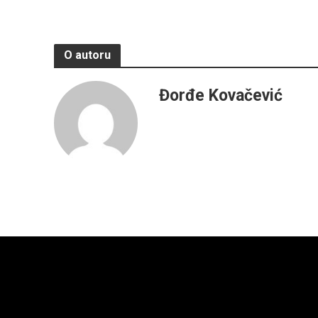
O autoru
Đorđe Kovačević