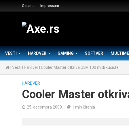
O nama
Impressum
VESTI
HARDVER
GAMING
SOFTVER
MULTIME
|
Vesti
|
Hardver
|
Cooler Master otkriva USP 100 midi kućište
HARDVER
Cooler Master otkriv
25. decembra 2009.
1 min čitanja