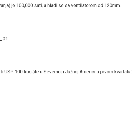
ivanja) je 100,000 sati, a hladi se sa ventilatorom od 120mm.
i USP 100 kućište u Severnoj i Južnoj Americi u prvom kvartalu 