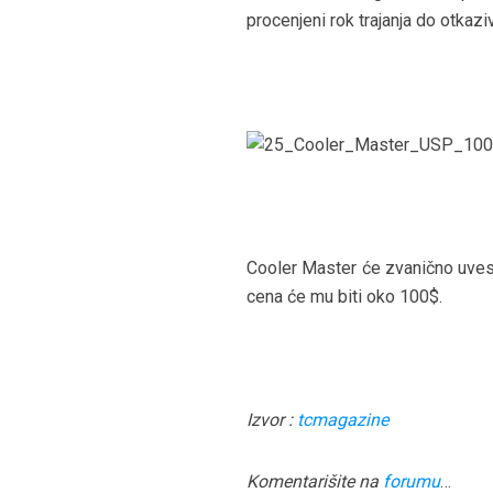
procenjeni rok trajanja do otkaz
Cooler Master će zvanično uvest
cena će mu biti oko 100$.
Izvor :
tcmagazine
Komentarišite na
forumu
…