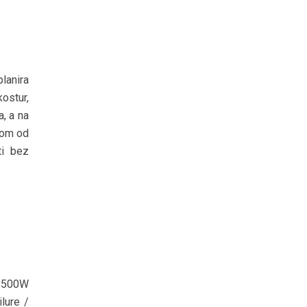
lanira
kostur,
a, a na
orom od
ti bez
i 500W
lure /