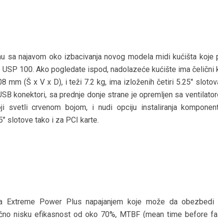
u sa najavom oko izbacivanja novog modela midi kućišta koje p
je USP 100. Ako pogledate ispod, nadolazeće kućište ima čelični 
mm (Š x V x D), i teži 7.2 kg, ima izloženih četiri 5.25″ slotov
 USB konektori, sa prednje donje strane je opremljen sa ventilat
svetli crvenom bojom, i nudi opciju instaliranja komponen
5″ slotove tako i za PCI karte.
 sa Extreme Power Plus napajanjem koje može da obezbed
ilično nisku efikasnost od oko 70%, MTBF (mean time before fai