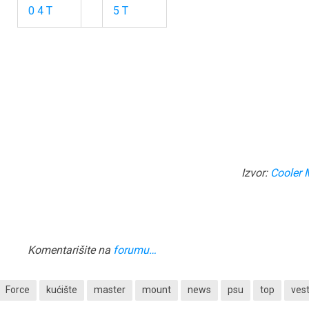
Izvor:
Cooler 
Komentarišite na
forumu…
Force
kućište
master
mount
news
psu
top
vest