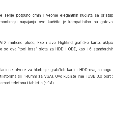
 serije potpuno crnih i veoma elegantnih kućišta sa pristu
montiranju napajanja, ovo kućište je kompatibilno sa gotov
X matične ploče, kao i sve HighEnd grafičke karte, uključu
 po dva “tool less” slota za HDD i ODD, kao i 6 standardn
ilacione otvore za hlađenje grafičkih karti i HDD-ova, a mogu
latorima (ili 140mm za VGA). Ovo kućište ima i USB 3.0 port 
smart telefona i tablet-a (~1A).