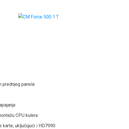
jn prednjeg panela
apajanja
 montažu CPU kulera
 karte, uključujući i HD7990