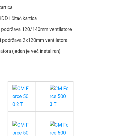
kartica
DD i čitač kartica
ji podržava 120/140mm ventilatore
ji podržava 2x120mm ventilatora
tora (jedan je već instaliran)