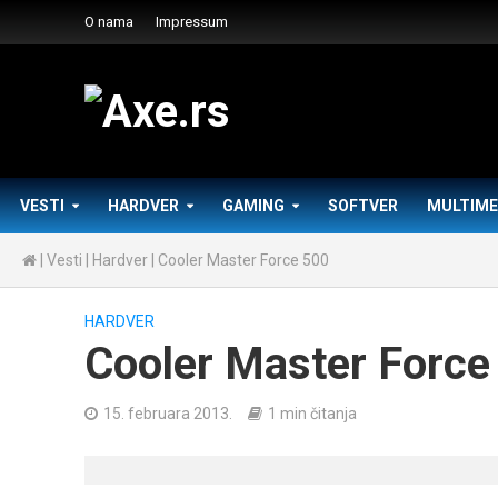
O nama
Impressum
VESTI
HARDVER
GAMING
SOFTVER
MULTIME
|
Vesti
|
Hardver
|
Cooler Master Force 500
HARDVER
Cooler Master Force
15. februara 2013.
1 min čitanja