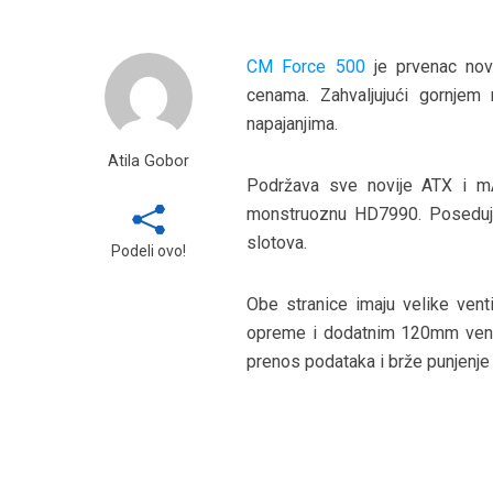
CM Force 500
je prvenac nove
cenama. Zahvaljujući gornjem 
napajanjima.
Atila Gobor
Podržava sve novije ATX i mAT
monstruoznu HD7990. Poseduje
slotova.
Podeli ovo!
Obe stranice imaju velike vent
opreme i dodatnim 120mm venti
prenos podataka i brže punjenje 