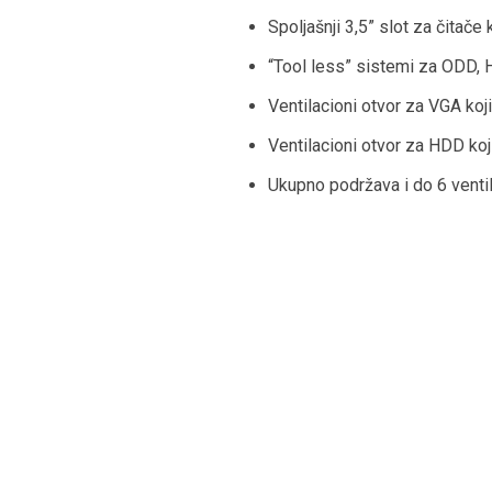
Spoljašnji 3,5” slot za čitače 
“Tool less” sistemi za ODD, H
Ventilacioni otvor za VGA ko
Ventilacioni otvor za HDD ko
Ukupno podržava i do 6 ventila