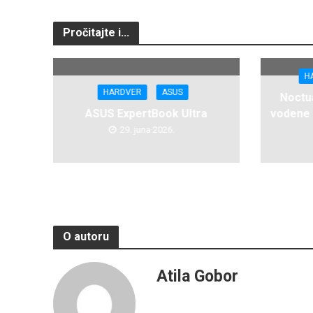
Pročitajte i...
H
HARDVER
ASUS
Noctua
ASUS ExpertBook Ultra
vodene 
29. juna 2026.
O autoru
Atila Gobor