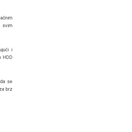
pačnim
o svim
jući i
ih HDD
 da se
za brz