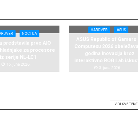
HARDVER
ASUS
ARDVER
NOCTUA
ASUS Republic of Gamers
 predstavila prve AIO
Computexu 2026 obeležava
hladnjake za procesore
godina inovacija kroz
iz serije NL-LC1
interaktivno ROG Lab iskus
16. juna 2026.
3. juna 2026.
VIDI SVE TEK