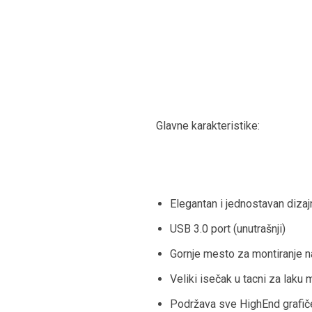
Glavne karakteristike:
Elegantan i jednostavan diza
USB 3.0 port (unutrašnji)
Gornje mesto za montiranje n
Veliki isečak u tacni za laku
Podržava sve HighEnd grafiče