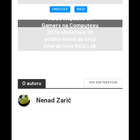
16. juna 2026.
HARDVER
ASUS
ASUS Republic of
Gamers na Computexu
2026 obeležava 20
godina inovacija kroz
interaktivno ROG Lab
iskustvo
3. juna 2026.
VIDI SVE TEKSTOVE
O autoru
Nenad Zarić