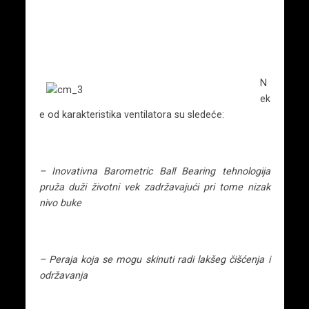
N
ek
e od karakteristika ventilatora su sledeće:
– Inovativna Barometric Ball Bearing tehnologija
pruža duži životni vek zadržavajući pri tome nizak
nivo buke
– Peraja koja se mogu skinuti radi lakšeg čišćenja i
održavanja