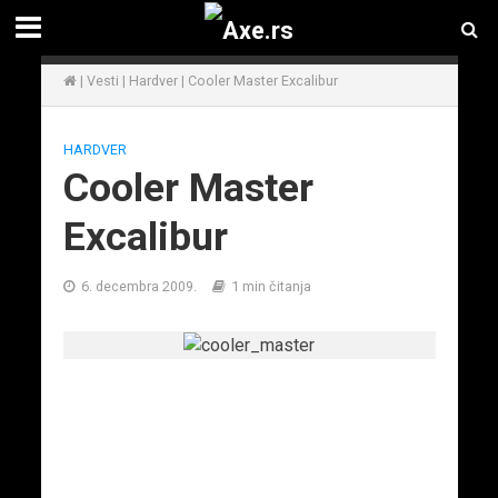
|
Vesti
|
Hardver
|
Cooler Master Excalibur
HARDVER
Cooler Master
Excalibur
6. decembra 2009.
1 min čitanja