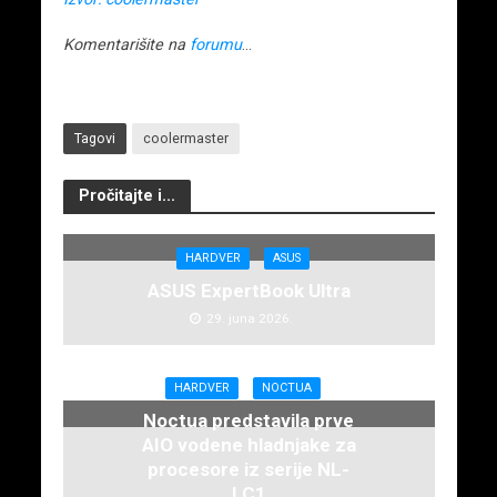
Komentarišite na
forumu
…
Tagovi
coolermaster
Pročitajte i...
HARDVER
ASUS
ASUS ExpertBook Ultra
29. juna 2026.
HARDVER
NOCTUA
Noctua predstavila prve
AIO vodene hladnjake za
procesore iz serije NL-
LC1