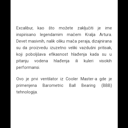
Excalibur, kao što možete zaključiti je ime
inspirisano legendarnim mačem Kralja Artura.
Devet masivnih, nalik oliku mača peraja, dizajnirana
su da proizvedu izuzetno veliki vazdušni pritisak,
koji poboljšava efikasnost hlađenja kada su u
pitanju vodena hlađenja ili kuleri visokih
performansi.
Ovo je prvi ventilator iz Cooler Master-a gde je
primenjena Barometric Ball Bearing (BBB)
tehnologija.