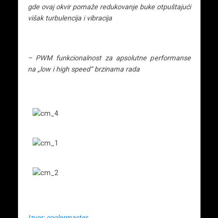
gde ovaj okvir pomaže redukovanje buke otpuštajući
višak turbulencija i vibracija
– PWM funkcionalnost za apsolutne performanse
na „low i high speed“ brzinama rada
Izvor:
coolermaster