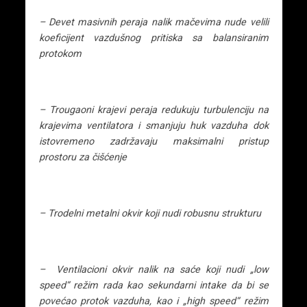
– Devet masivnih peraja nalik mačevima nude velili
koeficijent vazdušnog pritiska sa balansiranim
protokom
– Trougaoni krajevi peraja redukuju turbulenciju na
krajevima ventilatora i smanjuju huk vazduha dok
istovremeno zadržavaju maksimalni pristup
prostoru za čišćenje
– Trodelni metalni okvir koji nudi robusnu strukturu
– Ventilacioni okvir nalik na saće koji nudi „low
speed“ režim rada kao sekundarni intake da bi se
povećao protok vazduha, kao i „high speed“ režim