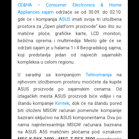
CE&HA – Consumer Electronics & Home
Appliances sajam
održaće se od 30.09. do 02.10.
gde će i kompanija
ASUS
imati svoja tri izložbena
prostora za „Open platform proizvode“ kao što su:
matične ploče, grafičke karte, LCD monitori,
bežična oprema i multimedija. Mesto gde će se
održati sajam je u halama 1 i 4 Beogradskog sajma,
koji predstavlja
jedan od najvećih sajamskih
kompleksa u celom regionu.
U saradnji sa kompanijom
Tehnomanija
na
njihovom izložbenom prostoru moćićete da kupite
ASUS proizvode po sajamskim cenama. Od
izlagačkih mesta ASUS proizvodi biće vidljivi i na
štandu kompanije
Kimtek
, dok će na štandu pored
biti izloženi MSGW računari pomenute kompanije
bazirani isključivo na ASUS komponentama. Dva po
nama najinteresantnija MSGW računara bazirana
na ASUS A55 matičnim pločama pod oznakom
MSG K-PAX 3400
i
MSG T-REX 3500
posedovaće