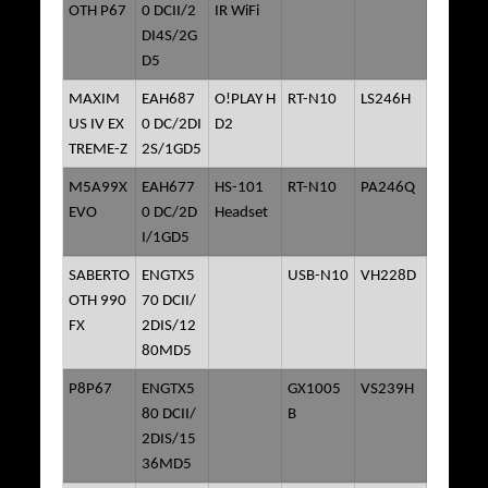
OTH P67
0 DCII/2
IR WiFi
DI4S/2G
D5
MAXIM
EAH687
O!PLAY H
RT-N10
LS246H
US IV EX
0 DC/2DI
D2
TREME-Z
2S/1GD5
M5A99X
EAH677
HS-101
RT-N10
PA246Q
EVO
0 DC/2D
Headset
I/1GD5
SABERTO
ENGTX5
USB-N10
VH228D
OTH 990
70 DCII/
FX
2DIS/12
80MD5
P8P67
ENGTX5
GX1005
VS239H
80 DCII/
B
2DIS/15
36MD5