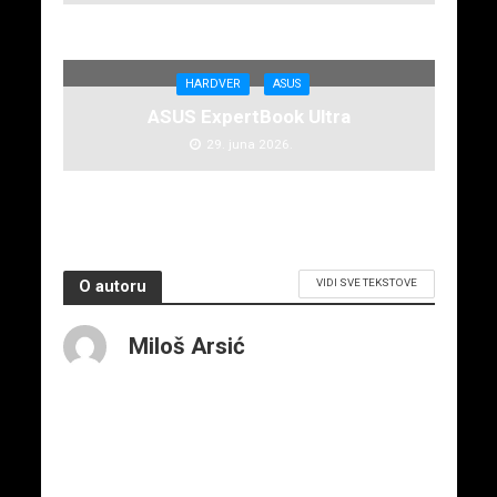
HARDVER
ASUS
ASUS ExpertBook Ultra
29. juna 2026.
VIDI SVE TEKSTOVE
O autoru
Miloš Arsić