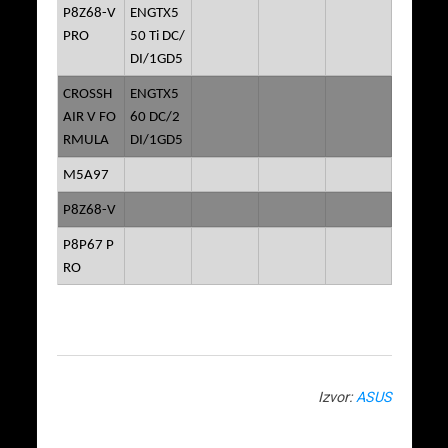
P8Z68-V
ENGTX5
PRO
50 Ti DC/
DI/1GD5
CROSSH
ENGTX5
AIR V FO
60 DC/2
RMULA
DI/1GD5
M5A97
P8Z68-V
P8P67 P
RO
Izvor:
ASUS