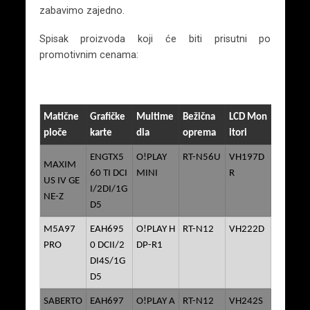
zabavimo zajedno.
Spisak proizvoda koji će biti prisutni po
promotivnim cenama:
Matične
Grafičke
Multime
Bežična
LCD Mon
ploče
karte
dia
oprema
itori
ENGTX5
O!PLAY
RT-N56U
VH197D
MAXIM
60 TI DCI
MINI
R
US IV GE
I/2DI/1G
NE-Z
D5
M5A97
EAH695
O!PLAY H
RT-N12
VH222D
PRO
0 DCII/2
DP-R1
DI4S/1G
D5
SABERTO
EAH697
O!PLAY A
RT-N12
VH242S