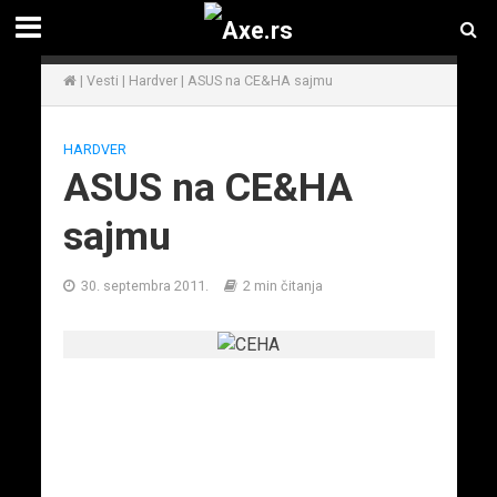
|
Vesti
|
Hardver
|
ASUS na CE&HA sajmu
HARDVER
ASUS na CE&HA
sajmu
30. septembra 2011.
2 min čitanja