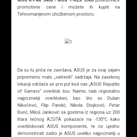
promotivne cene i možete ih kupiti na
Tehnomanijinom izložbenom prostoru.
Da su tu priča ne završava, ASUS je za ovaj sajam
pripremimo malo „vatrenih“ sadržaja. Na zasebnoj
lokaciji održaće se prvi put kod nas „ASUS Republic
of Gamers“ overklok šou. Naime, naši regionalno
najpoznatiji overklokeri, kao što su Dušan
Nikočević, Filip Pandić, Nikola Stojković, Petar
Đurić, Miloš Janković sa gostima iz regiona uz 200
litara tečnog AZOTA pokazaće na -130°C kako
overklokovati ASUS komponente, te će ujedno
demonstrirati zašto je ASUS uveliko najpoznatiji u