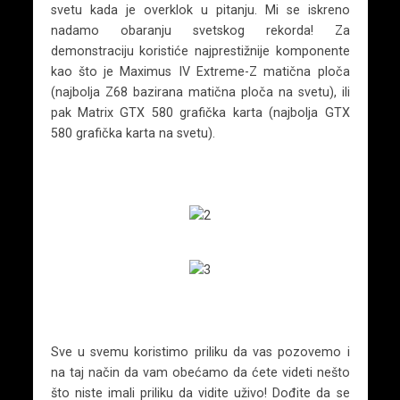
svetu kada je overklok u pitanju. Mi se iskreno
nadamo obaranju svetskog rekorda! Za
demonstraciju koristiće najprestižnije komponente
kao što je Maximus IV Extreme-Z matična ploča
(najbolja Z68 bazirana matična ploča na svetu), ili
pak Matrix GTX 580 grafička karta (najbolja GTX
580 grafička karta na svetu).
Sve u svemu koristimo priliku da vas pozovemo i
na taj način da vam obećamo da ćete videti nešto
što niste imali priliku da vidite uživo! Dođite da se