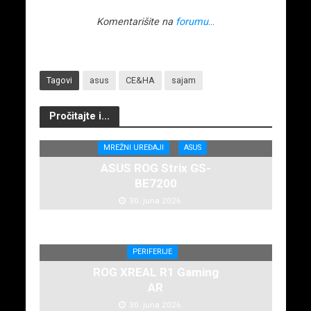
Komentarišite na
forumu
…
Tagovi
asus
CE&HA
sajam
Pročitajte i...
MREŽNI UREĐAJI
ASUS
ASUS ROG Strix GS-
BE7200
30. juna 2026.
PERIFERIJE
ROG XREAL R1 Gaming
AR
30. juna 2026.