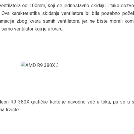
ventilatora od 100mm, koji se jednostavno skidaju i tako dozvol
. Ova karakteristika skidanja ventilatora bi bila posebno požel
amacije zbog kvara samih ventilatora, jer ne biste morali kom
 samo ventilator koji je u kvaru.
n R9 380X grafičke karte je navodno već u toku, pa se u sk
na tržište.