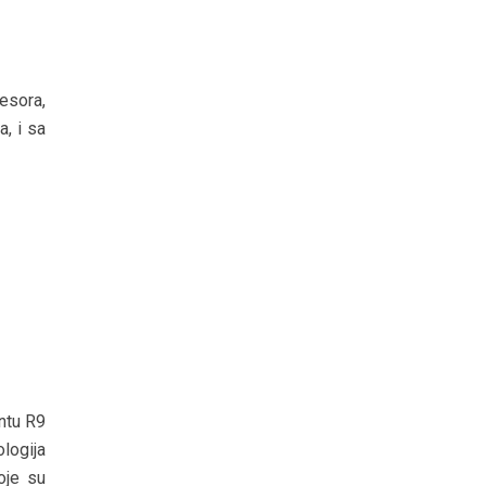
esora,
, i sa
antu R9
logija
oje su