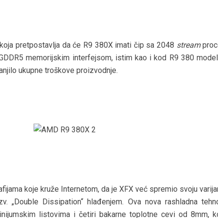
a koja pretpostavlja da će R9 380X imati čip sa 2048
stream
proc
m GDDR5 memorijskim interfejsom, istim kao i kod R9 380 modela
njilo ukupne troškove proizvodnje.
afijama koje kruže Internetom, da je XFX već spremio svoju varij
zv. „Double Dissipation“ hlađenjem. Ova nova rashladna tehno
nijumskim listovima i četiri bakarne toplotne cevi od 8mm, k