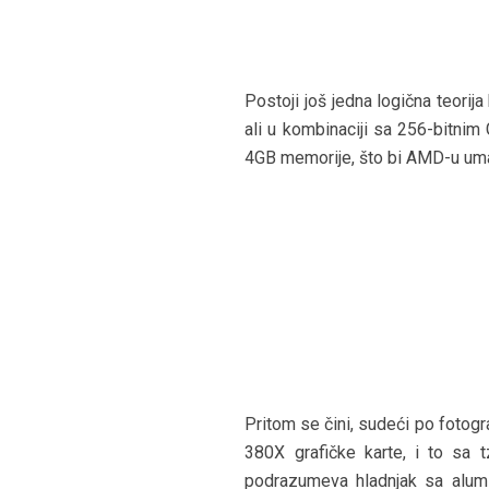
Postoji još jedna logična teorij
ali u kombinaciji sa 256-bitni
4GB memorije, što bi AMD-u uma
Pritom se čini, sudeći po fotogr
380X grafičke karte, i to sa t
podrazumeva hladnjak sa alumi