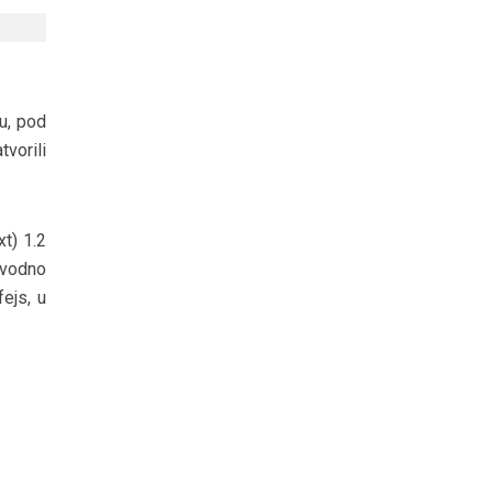
u, pod
vorili
t) 1.2
avodno
ejs, u