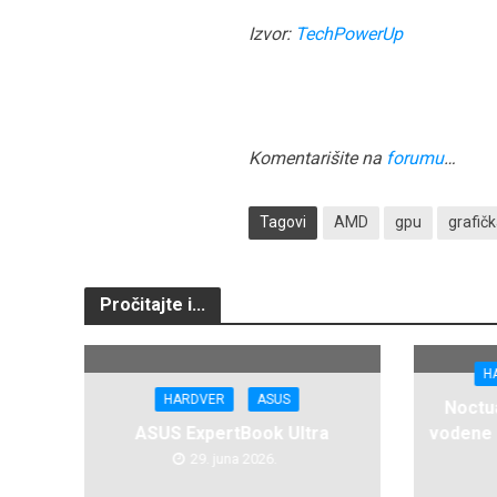
Izvor:
TechPowerUp
Komentarišite na
forumu
…
Tagovi
AMD
gpu
grafičk
Pročitajte i...
H
HARDVER
ASUS
Noctua
ASUS ExpertBook Ultra
vodene 
29. juna 2026.