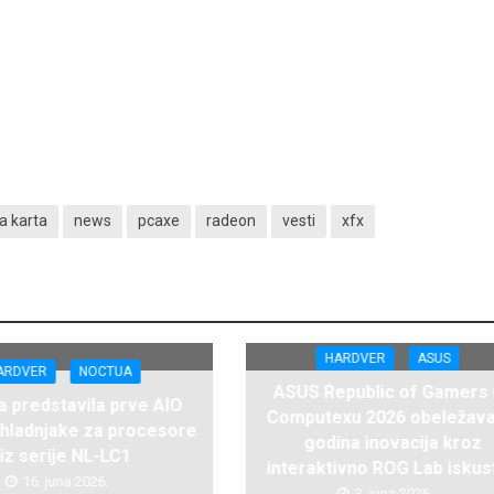
a karta
news
pcaxe
radeon
vesti
xfx
HARDVER
ASUS
ARDVER
NOCTUA
ASUS Republic of Gamers
 predstavila prve AIO
Computexu 2026 obeležava
hladnjake za procesore
godina inovacija kroz
iz serije NL-LC1
interaktivno ROG Lab iskus
16. juna 2026.
3. juna 2026.