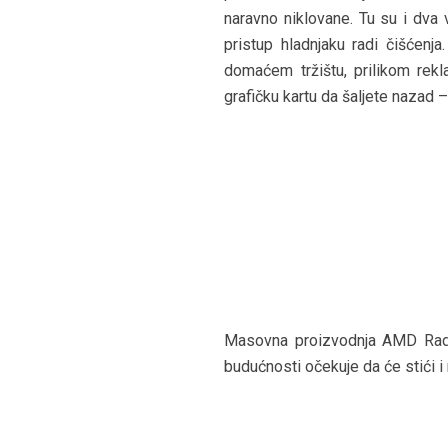
naravno niklovane. Tu su i dva 
pristup hladnjaku radi čišćenja
domaćem tržištu, prilikom rekl
grafičku kartu da šaljete nazad –
Masovna proizvodnja AMD Radeo
budućnosti očekuje da će stići i 