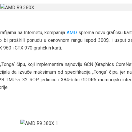
rafijama na Internetu, kompanija
AMD
sprema novu grafičku kart
bi proširili ponudu u cenovnom rangu ispod 300$, i usput zat
960 i GTX 970 grafičkih karti.
Tonga“ čipu, koji implementira najnoviju GCN (Graphics CoreNex
cijala da izvuče maksimum od specifikacija „Tonga“ čipa, jer n
8 TMU-a, 32 ROP jedinice i 384-bitni GDDR5 memorijski interf
rije.