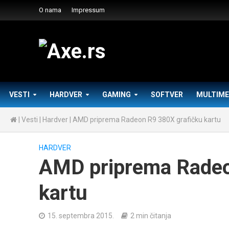
O nama
Impressum
VESTI
HARDVER
GAMING
SOFTVER
MULTIME
|
Vesti
|
Hardver
|
AMD priprema Radeon R9 380X grafičku kartu
HARDVER
AMD priprema Radeo
kartu
15. septembra 2015.
2 min čitanja