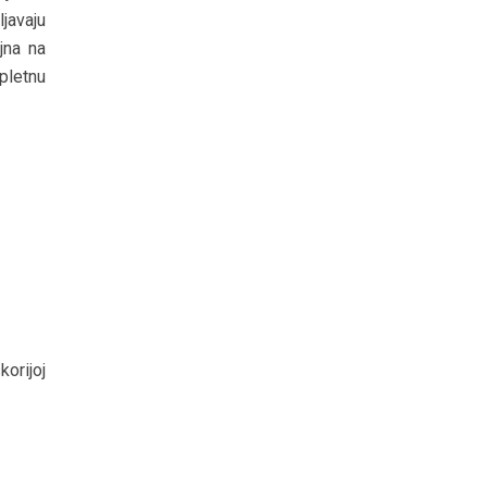
javaju
jna na
pletnu
orijoj