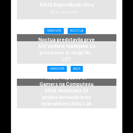
ASUS ExpertBook Ultra
29. juna 2026.
HARDVER
NOCTUA
Noctua predstavila prve
AIO vodene hladnjake za
procesore iz serije NL-
LC1
16. juna 2026.
HARDVER
ASUS
ASUS Republic of
Gamers na Computexu
2026 obeležava 20
godina inovacija kroz
interaktivno ROG Lab
iskustvo
3. juna 2026.