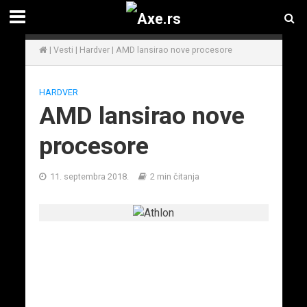
|
Vesti
|
Hardver
|
AMD lansirao nove procesore
HARDVER
AMD lansirao nove
procesore
11. septembra 2018.
2 min čitanja