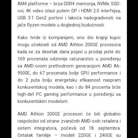
AM4 platforme – brza DDR4 memorija, NVMe SSD-
ovi, 4K video izlazi putem DP i HDMI 2.0 interfejsa,
USB 3.1 Gen2 portovi i lakoća nadogradivosti na
jače Ryzen modele u doglednoj budućnosti.
Kako tvrde iz kompanijem, ono što krajnji kupci
mogu očekivati od AMD Athlon 200GE procesora
kada se za desetak dana pojavi u prodaji jeste do
169 procenata odzivnije računarstvo u poređenju
sa AMD-ovom prethodnom generacijom AMD A6-
9500E, do 67 procenata bolje GPU performance i
do 2 puta bolju energetsku efikasnost naspram
konkurentskog modela, kao i do 84 procenta brže
high-def PC gaming performance u poređenju sa
konkurentskim modelom.
AMD Athlon 200GE procesori će biti globalno
raspoloživi od strane zvaničnih AMD-ovih retailera i
sistem integratora, počevši od 18. septembra.
Ostatak familije – modeli 220GE i 240GE su