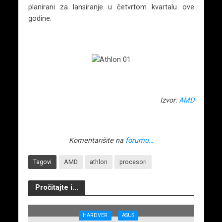
planirani za lansiranje u četvrtom kvartalu ove
godine.
Izvor:
AMD
Komentarišite na
forumu…
Tagovi
AMD
athlon
procesori
Pročitajte i...
HARDVER
ASUS