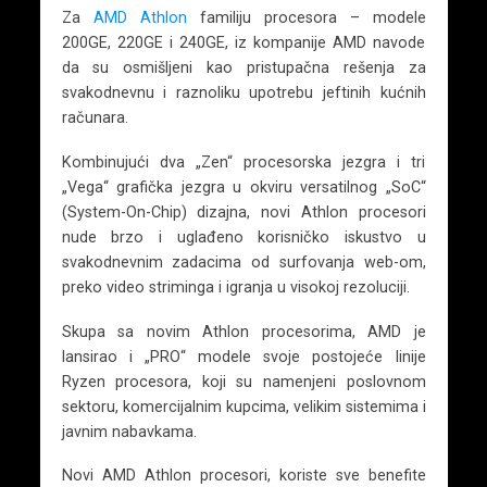
Za
AMD Athlon
familiju procesora – modele
200GE, 220GE i 240GE, iz kompanije AMD navode
da su osmišljeni kao pristupačna rešenja za
svakodnevnu i raznoliku upotrebu jeftinih kućnih
računara.
Kombinujući dva „Zen“ procesorska jezgra i tri
„Vega“ grafička jezgra u okviru versatilnog „SoC“
(System-On-Chip) dizajna, novi Athlon procesori
nude brzo i uglađeno korisničko iskustvo u
svakodnevnim zadacima od surfovanja web-om,
preko video striminga i igranja u visokoj rezoluciji.
Skupa sa novim Athlon procesorima, AMD je
lansirao i „PRO“ modele svoje postojeće linije
Ryzen procesora, koji su namenjeni poslovnom
sektoru, komercijalnim kupcima, velikim sistemima i
javnim nabavkama.
Novi AMD Athlon procesori, koriste sve benefite