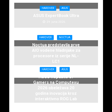
HARDVER
ASUS
ASUS ExpertBook Ultra
29. juna 2026.
HARDVER
NOCTUA
Noctua predstavila prve
AIO vodene hladnjake za
procesore iz serije NL-
LC1
16. juna 2026.
HARDVER
ASUS
ASUS Republic of
Gamers na Computexu
2026 obeležava 20
godina inovacija kroz
interaktivno ROG Lab
iskustvo
3. juna 2026.