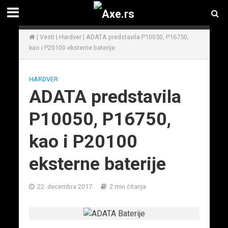
|
Vesti
|
Hardver
|
ADATA predstavila P10050, P16750,
kao i P20100 eksterne baterije
HARDVER
ADATA predstavila
P10050, P16750,
kao i P20100
eksterne baterije
22. decembra 2017.
2 min čitanja