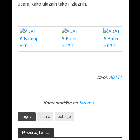
udara, kako ulaznih tako i izlaznih.
Izvor:
ADATA
Komentarišite na
forumu
…
Tagovi
adata
baterije
Pročitajte i...