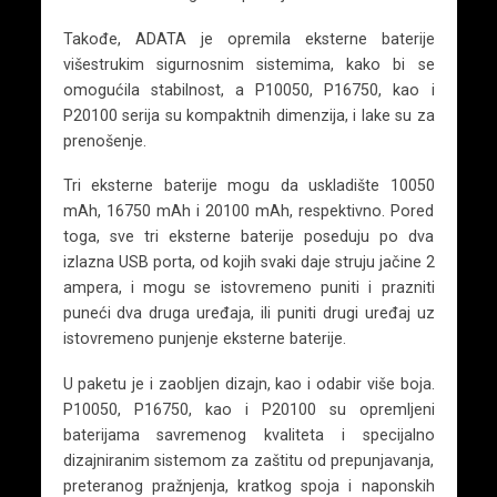
Takođe, ADATA je opremila eksterne baterije
višestrukim sigurnosnim sistemima, kako bi se
omogućila stabilnost, a P10050, P16750, kao i
P20100 serija su kompaktnih dimenzija, i lake su za
prenošenje.
Tri eksterne baterije mogu da uskladište 10050
mAh, 16750 mAh i 20100 mAh, respektivno. Pored
toga, sve tri eksterne baterije poseduju po dva
izlazna USB porta, od kojih svaki daje struju jačine 2
ampera, i mogu se istovremeno puniti i prazniti
puneći dva druga uređaja, ili puniti drugi uređaj uz
istovremeno punjenje eksterne baterije.
U paketu je i zaobljen dizajn, kao i odabir više boja.
P10050, P16750, kao i P20100 su opremljeni
baterijama savremenog kvaliteta i specijalno
dizajniranim sistemom za zaštitu od prepunjavanja,
preteranog pražnjenja, kratkog spoja i naponskih