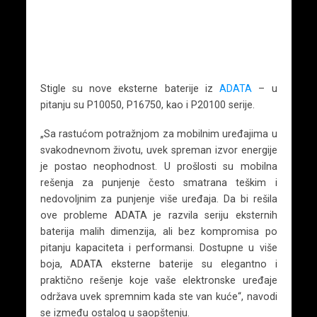
Stigle su nove eksterne baterije iz
ADATA
– u
pitanju su P10050, P16750, kao i P20100 serije.
„Sa rastućom potražnjom za mobilnim uređajima u
svakodnevnom životu, uvek spreman izvor energije
je postao neophodnost. U prošlosti su mobilna
rešenja za punjenje često smatrana teškim i
nedovoljnim za punjenje više uređaja. Da bi rešila
ove probleme ADATA je razvila seriju eksternih
baterija malih dimenzija, ali bez kompromisa po
pitanju kapaciteta i performansi. Dostupne u više
boja, ADATA eksterne baterije su elegantno i
praktično rešenje koje vaše elektronske uređaje
održava uvek spremnim kada ste van kuće“, navodi
se između ostalog u saopštenju.