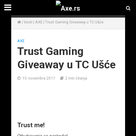
|
Vesti
|
AXE
|
Trust Gaming Giveaway u TC Ušće
AXE
Trust Gaming
Giveaway u TC Ušće
15. novembra 2017.
2 min čitanja
Trust me!
Otkutijavanje se nastavlja!