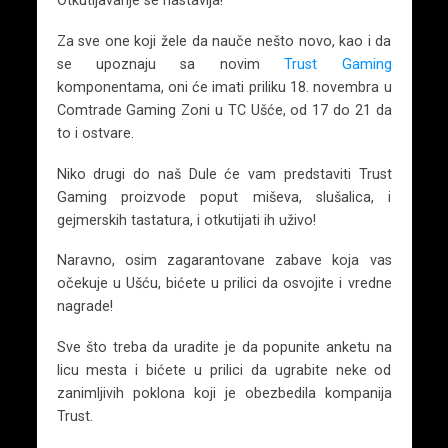
Za sve one koji žele da nauče nešto novo, kao i da
se upoznaju sa novim
Trust Gaming
komponentama, oni će imati priliku 18. novembra u
Comtrade Gaming Zoni u TC Ušće, od 17 do 21 da
to i ostvare.
Niko drugi do naš Dule će vam predstaviti Trust
Gaming proizvode poput miševa, slušalica, i
gejmerskih tastatura, i otkutijati ih uživo!
Naravno, osim zagarantovane zabave koja vas
očekuje u Ušću, bićete u prilici da osvojite i vredne
nagrade!
Sve što treba da uradite je da popunite anketu na
licu mesta i bićete u prilici da ugrabite neke od
zanimljivih poklona koji je obezbedila kompanija
Trust.