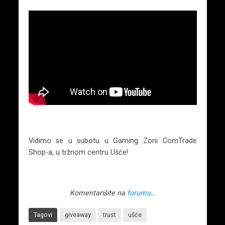
Vidimo se u subotu u Gaming Zoni ComTrade
Shop-a, u tržnom centru Ušće!
Komentarišite na
forumu
…
Tagovi
giveaway
trust
ušće