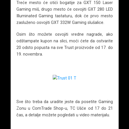
Treće mesto će otići bogatije za GXT 150 Laser
Gaming miš, drugo mesto će osvojiti GXT 280 LED
Illuminated Gaming tastaturu, dok će prvo mesto
zasluženo osvojiti GXT 332W Gaming slušalice.
Osim što možete osvojiti vredne nagrade, ako
odštampate kupon na slici, moći ćete da ostvarite
20 odsto popusta na sve Trust proizvode od 17. do
19. novembra.
Sve što treba da uradite jeste da posetite Gaming
Zonu u ComTrade Shop-u, TC Ušće od 17 do 21
čas, a detalje možete pogledati u video materijalu.