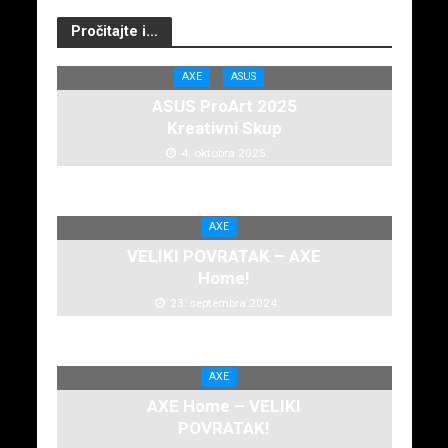
Pročitajte i...
AXE
ASUS
ASUS ProArt 2025
Kreativni Skup
4. oktobra 2025.
AXE
VELIKI POVRATAK – AXE
Home!
23. septembra 2024.
AXE
AXE Home – VELIKI
POVRATAK!