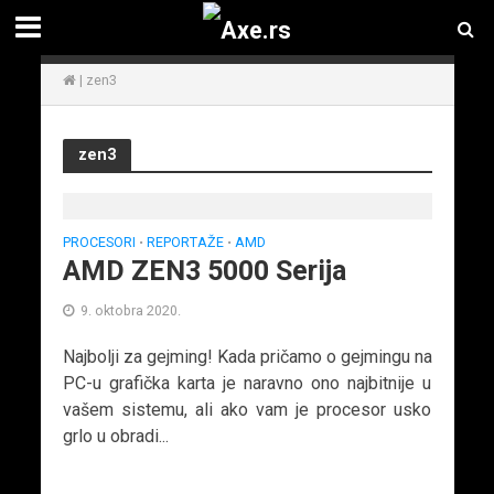
|
zen3
zen3
PROCESORI
REPORTAŽE
AMD
•
•
AMD ZEN3 5000 Serija
9. oktobra 2020.
Najbolji za gejming! Kada pričamo o gejmingu na
PC-u grafička karta je naravno ono najbitnije u
vašem sistemu, ali ako vam je procesor usko
grlo u obradi...