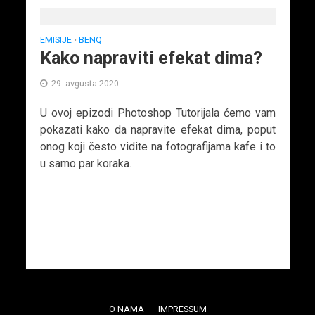
EMISIJE
BENQ
•
Kako napraviti efekat dima?
29. avgusta 2020.
U ovoj epizodi Photoshop Tutorijala ćemo vam
pokazati kako da napravite efekat dima, poput
onog koji često vidite na fotografijama kafe i to
u samo par koraka.
O NAMA
IMPRESSUM