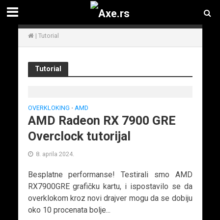
|
Tutorial
Tutorial
OVERKLOKING
AMD
•
AMD Radeon RX 7900 GRE
Overclock tutorijal
8. aprila 2024.
Besplatne performanse! Testirali smo AMD
RX7900GRE grafičku kartu, i ispostavilo se da
overklokom kroz novi drajver mogu da se dobiju
oko 10 procenata bolje...