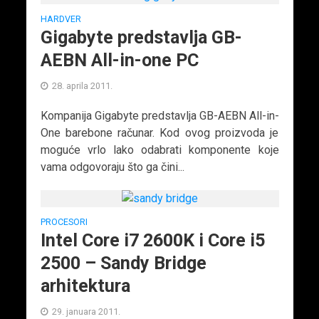
HARDVER
Gigabyte predstavlja GB-
AEBN All-in-one PC
28. aprila 2011.
Kompanija Gigabyte predstavlja GB-AEBN All-in-
One barebone računar. Kod ovog proizvoda je
moguće vrlo lako odabrati komponente koje
vama odgovoraju što ga čini...
PROCESORI
Intel Core i7 2600K i Core i5
2500 – Sandy Bridge
arhitektura
29. januara 2011.