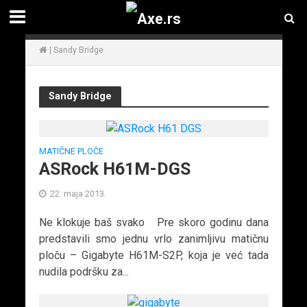
|
Sandy Bridge
Sandy Bridge
MATIČNE PLOČE
ASRock H61M-DGS
22. maja 2013.
Ne klokuje baš svako Pre skoro godinu dana
predstavili smo jednu vrlo zanimljivu matičnu
ploču – Gigabyte H61M-S2P, koja je već tada
nudila podršku za...